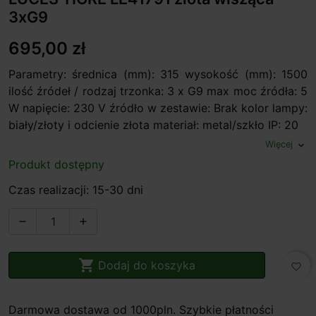
3xG9
695,00 zł
Parametry: średnica (mm): 315 wysokość (mm): 1500
ilość źródeł / rodzaj trzonka: 3 x G9 max moc źródła: 5
W napięcie: 230 V źródło w zestawie: Brak kolor lampy:
biały/złoty i odcienie złota materiał: metal/szkło IP: 20
Więcej
expand_more
Produkt dostępny
Czas realizacji: 15-30 dni



Dodaj do koszyka
favorite_border
Darmowa dostawa od 1000pln. Szybkie płatności