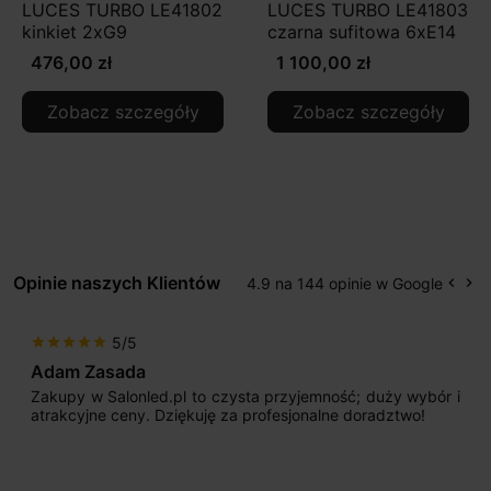
LUCES TURBO LE41802
LUCES TURBO LE41803
kinkiet 2xG9
czarna sufitowa 6xE14
476,00 zł
1 100,00 zł
Zobacz szczegóły
Zobacz szczegóły
Opinie naszych Klientów
4.9 na 144 opinie w Google
keyboard_arrow_left
keyboard_arrow_right
Popr
Na
5/5
star
star
star
star
star
Adam Zasada
Zakupy w Salonled.pl to czysta przyjemność; duży wybór i
atrakcyjne ceny. Dziękuję za profesjonalne doradztwo!