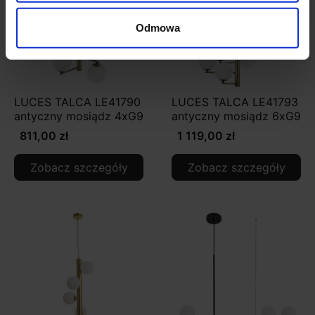
Odmowa
LUCES TALCA LE41790
LUCES TALCA LE41793
antyczny mosiądz 4xG9
antyczny mosiądz 6xG9
811,00 zł
1 119,00 zł
Zobacz szczegóły
Zobacz szczegóły