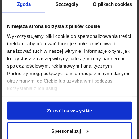
Zgoda
Szczegóły
O plikach cookies
wysokość (mm): 1500
ilość źródeł / rodzaj trzonka: 3 x G9
max moc źródła: 5 W
Niniejsza strona korzysta z plików cookie
napięcie: 230 V
źródło w zestawie: Brak
Wykorzystujemy pliki cookie do spersonalizowania treści
kolor lampy: biały/złoty i odcienie złota
i reklam, aby oferować funkcje społecznościowe i
materiał: metal/szkło
analizować ruch w naszej witrynie. Informacje o tym, jak
IP: 20
korzystasz z naszej witryny, udostępniamy partnerom
społecznościowym, reklamowym i analitycznym.
Partnerzy mogą połączyć te informacje z innymi danymi
Szczegóły produktu
otrzymanymi od Ciebie lub uzyskanymi podczas
korzystania z ich usług.
Zobacz także
Zezwól na wszystkie
Spersonalizuj