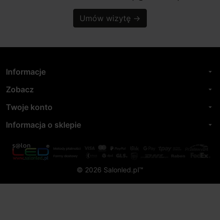
Umów wizytę
→
Informacje
arrow_drop_down
Zobacz
arrow_drop_down
Twoje konto
arrow_drop_down
Informacja o sklepie
arrow_drop_down
© 2026 Salonled.pl™