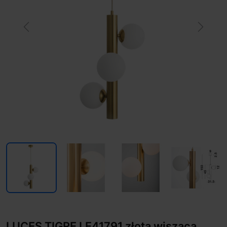
Previous
Next
LUCES TIGRE LE41791 złota wisząca