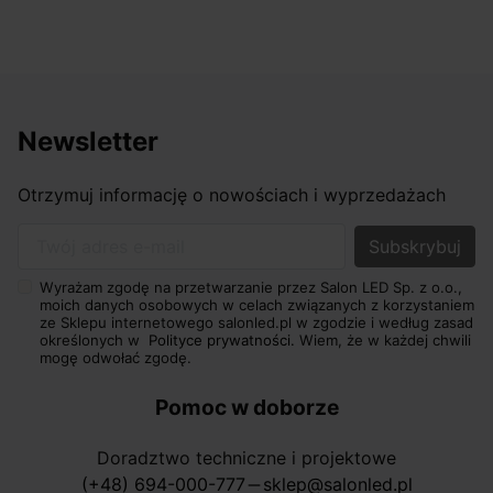
Newsletter
Otrzymuj informację o nowościach i wyprzedażach
Twój adres e-mail
Wyrażam zgodę na przetwarzanie przez Salon LED Sp. z o.o.,
moich danych osobowych w celach związanych z korzystaniem
ze Sklepu internetowego salonled.pl w zgodzie i według zasad
określonych w
Polityce prywatności.
Wiem, że w każdej chwili
mogę odwołać zgodę.
Pomoc w doborze
Doradztwo techniczne i projektowe
(+48) 694-000-777
sklep@salonled.pl
horizontal_rule