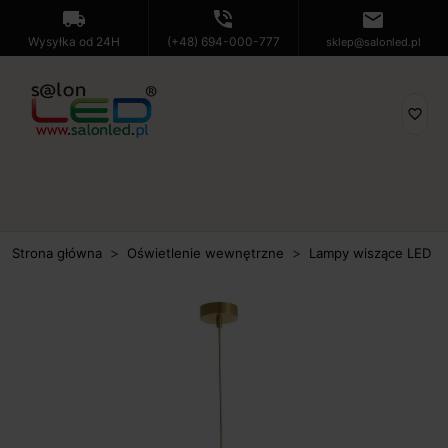
local_shipping
phone_in_talk
mail
Wysyłka od 24H
(+48) 694-000-777
sklep@salonled.pl
favorite_border
Strona główna
Oświetlenie wewnętrzne
Lampy wiszące LED