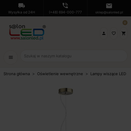
local_shipping
phone_in_talk
mail
Wysyłka od 24H
(+48) 694-000-777
sklep@salonled.pl
0

favorite_border
shopping_cart
menu
Strona główna
Oświetlenie wewnętrzne
Lampy wiszące LED