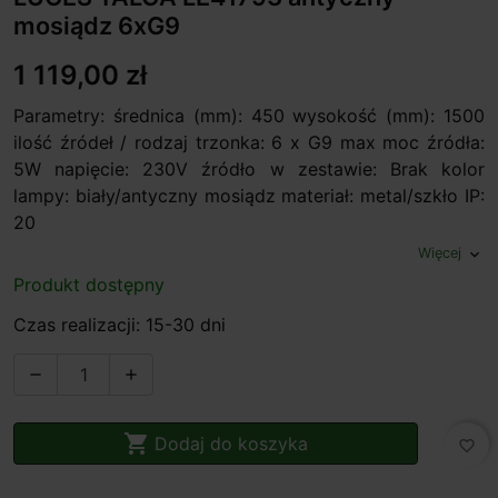
mosiądz 6xG9
1 119,00 zł
Parametry: średnica (mm): 450 wysokość (mm): 1500
ilość źródeł / rodzaj trzonka: 6 x G9 max moc źródła:
5W napięcie: 230V źródło w zestawie: Brak kolor
lampy: biały/antyczny mosiądz materiał: metal/szkło IP:
20
Więcej
expand_more
Produkt dostępny
Czas realizacji: 15-30 dni



Dodaj do koszyka
favorite_border