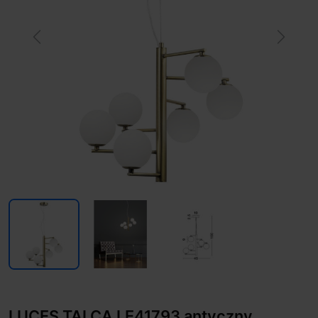
Previous
Next
LUCES TALCA LE41793 antyczny