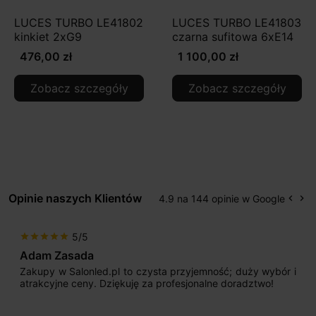
LUCES TURBO LE41802
LUCES TURBO LE41803
kinkiet 2xG9
czarna sufitowa 6xE14
476,00 zł
1 100,00 zł
Zobacz szczegóły
Zobacz szczegóły
Opinie naszych Klientów
4.9 na 144 opinie w Google
keyboard_arrow_left
keyboard_arrow_right
Popr
Na
5/5
star
star
star
star
star
Adam Zasada
Zakupy w Salonled.pl to czysta przyjemność; duży wybór i
atrakcyjne ceny. Dziękuję za profesjonalne doradztwo!