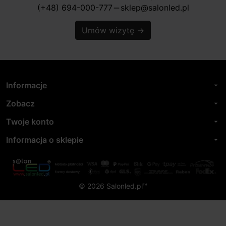
(+48) 694-000-777
sklep@salonled.pl
horizontal_rule
Umów wizytę
→
Informacje
arrow_drop_down
Zobacz
arrow_drop_down
Twoje konto
arrow_drop_down
Informacja o sklepie
arrow_drop_down
© 2026 Salonled.pl™