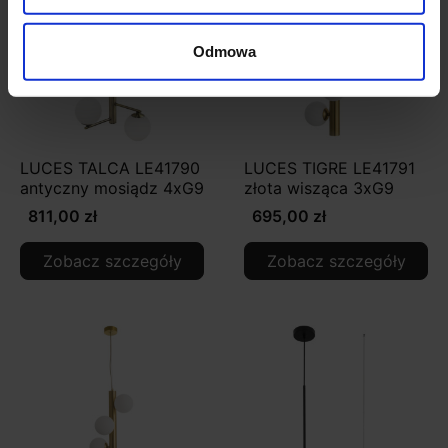
Odmowa
LUCES TALCA LE41790
LUCES TIGRE LE41791
antyczny mosiądz 4xG9
złota wisząca 3xG9
811,00 zł
695,00 zł
Zobacz szczegóły
Zobacz szczegóły