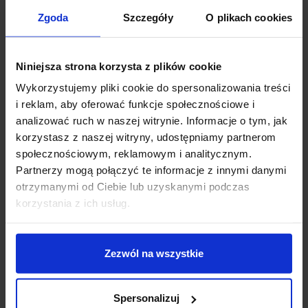
średnica (mm): 450
Zgoda
Szczegóły
O plikach cookies
wysokość (mm): 1500
ilość źródeł / rodzaj trzonka: 6 x G9
max moc źródła: 5W
Niniejsza strona korzysta z plików cookie
napięcie: 230V
Wykorzystujemy pliki cookie do spersonalizowania treści
źródło w zestawie: Brak
i reklam, aby oferować funkcje społecznościowe i
kolor lampy: biały/antyczny mosiądz
analizować ruch w naszej witrynie. Informacje o tym, jak
materiał: metal/szkło
korzystasz z naszej witryny, udostępniamy partnerom
IP: 20
społecznościowym, reklamowym i analitycznym.
Partnerzy mogą połączyć te informacje z innymi danymi
otrzymanymi od Ciebie lub uzyskanymi podczas
Szczegóły produktu
korzystania z ich usług.
Zobacz także
Zezwól na wszystkie
Spersonalizuj