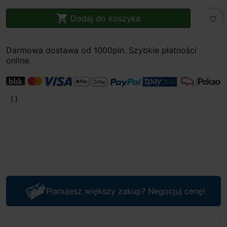

Dodaj do koszyka
favorite_border
Darmowa dostawa od 1000pln. Szybkie płatności
online.
Planujesz większy zakup? Negocjuj cenę!