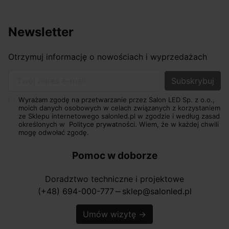
Newsletter
Otrzymuj informację o nowościach i wyprzedażach
Twój adres e-mail
Wyrażam zgodę na przetwarzanie przez Salon LED Sp. z o.o.,
moich danych osobowych w celach związanych z korzystaniem
ze Sklepu internetowego salonled.pl w zgodzie i według zasad
określonych w
Polityce prywatności.
Wiem, że w każdej chwili
mogę odwołać zgodę.
Pomoc w doborze
Doradztwo techniczne i projektowe
(+48) 694-000-777
sklep@salonled.pl
horizontal_rule
Umów wizytę
→