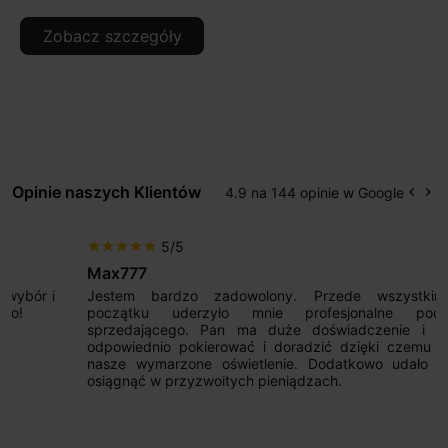
Zobacz szczegóły
Opinie naszych Klientów
4.9 na 144 opinie w Google
keyboard_arrow_left
keyboard_arrow_right
Popr
Na
5/5
star
star
star
star
star
Max777
Jestem bardzo zadowolony. Przede wszystkim od
początku uderzyło mnie profesjonalne podejście
sprzedającego. Pan ma duże doświadczenie i potrafi
odpowiednio pokierować i doradzić dzięki czemu mamy
nasze wymarzone oświetlenie. Dodatkowo udało się to
osiągnąć w przyzwoitych pieniądzach.