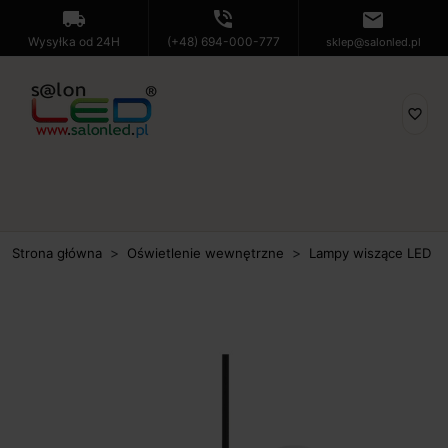
local_shipping
phone_in_talk
mail
Wysyłka od 24H
(+48) 694-000-777
sklep@salonled.pl
favorite_border
Strona główna
Oświetlenie wewnętrzne
Lampy wiszące LED