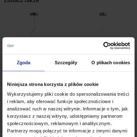
Zobacz także
Zgoda
Szczegóły
O plikach cookies
LUCES TALCA LE41790
LUCES TALCA LE41793
antyczny mosiądz 4xG9
antyczny mosiądz 6xG9
Niniejsza strona korzysta z plików cookie
811,00 zł
1 119,00 zł
Wykorzystujemy pliki cookie do spersonalizowania treści
i reklam, aby oferować funkcje społecznościowe i
Zobacz szczegóły
Zobacz szczegóły
analizować ruch w naszej witrynie. Informacje o tym, jak
korzystasz z naszej witryny, udostępniamy partnerom
społecznościowym, reklamowym i analitycznym.
Partnerzy mogą połączyć te informacje z innymi danymi