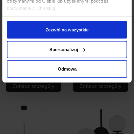
otrzymanymi od Ciebie lub uzyskanymi podczas
korzystania z ich usług.
Zezwól na wszystkie
Spersonalizuj
LUCES TIGRE LE41791
LUCES TIGRE LE41792
złota wisząca 3xG9
złota lampa wisząca
5xG9
Odmowa
695,00 zł
998,00 zł
Zobacz szczegóły
Zobacz szczegóły