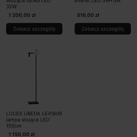
wisząca listwa LED
kinkiet LED 5W+3W
32W
1 200,00 zł
516,00 zł
Zobacz szczegóły
Zobacz szczegóły
LUCES UBEDA LE41809
lampa stojąca LED
150cm
1 150,00 zł