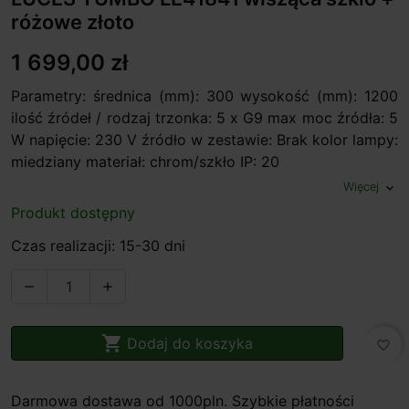
różowe złoto
1 699,00 zł
Parametry: średnica (mm): 300 wysokość (mm): 1200
ilość źródeł / rodzaj trzonka: 5 x G9 max moc źródła: 5
W napięcie: 230 V źródło w zestawie: Brak kolor lampy:
miedziany materiał: chrom/szkło IP: 20
Więcej
expand_more
Produkt dostępny
Czas realizacji: 15-30 dni



Dodaj do koszyka
favorite_border
Darmowa dostawa od 1000pln. Szybkie płatności