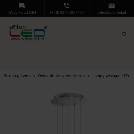
local_shipping
phone_in_talk
mail
Wysyłka od 24H
(+48) 694-000-777
sklep@salonled.pl
favorite_border
Strona główna
Oświetlenie wewnętrzne
Lampy wiszące LED