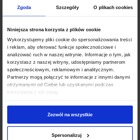
wysokość (mm): 1200
Zgoda
Szczegóły
O plikach cookies
ilość źródeł / rodzaj trzonka: 5 x G9
max moc źródła: 5 W
napięcie: 230 V
Niniejsza strona korzysta z plików cookie
źródło w zestawie: Brak
Wykorzystujemy pliki cookie do spersonalizowania treści
kolor lampy: miedziany
i reklam, aby oferować funkcje społecznościowe i
materiał: chrom/szkło
analizować ruch w naszej witrynie. Informacje o tym, jak
IP: 20
korzystasz z naszej witryny, udostępniamy partnerom
społecznościowym, reklamowym i analitycznym.
Partnerzy mogą połączyć te informacje z innymi danymi
Szczegóły produktu
otrzymanymi od Ciebie lub uzyskanymi podczas
korzystania z ich usług.
Zobacz także
Zezwól na wszystkie
Spersonalizuj