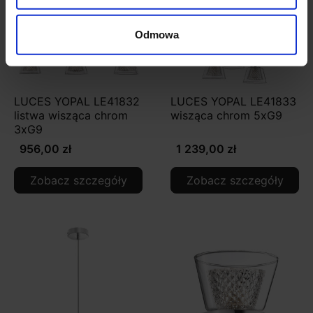
Odmowa
LUCES YOPAL LE41832
LUCES YOPAL LE41833
listwa wisząca chrom
wisząca chrom 5xG9
3xG9
956,00 zł
1 239,00 zł
Zobacz szczegóły
Zobacz szczegóły