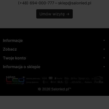
(+48) 694-000-777
sklep@salonled.pl
horizontal_rule
Umów wizytę
→
Informacje
arrow_drop_down
Zobacz
arrow_drop_down
Twoje konto
arrow_drop_down
Informacja o sklepie
arrow_drop_down
© 2026 Salonled.pl™