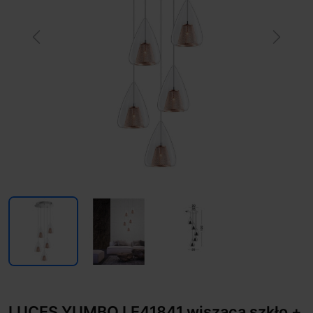
Previous
Next
LUCES YUMBO LE41841 wisząca szkło +