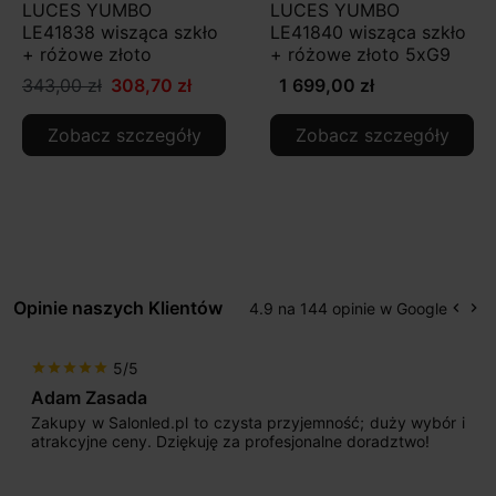
LUCES YUMBO
LUCES YUMBO
LE41838 wisząca szkło
LE41840 wisząca szkło
+ różowe złoto
+ różowe złoto 5xG9
343,00 zł
308,70 zł
1 699,00 zł
Zobacz szczegóły
Zobacz szczegóły
Opinie naszych Klientów
4.9 na 144 opinie w Google
keyboard_arrow_left
keyboard_arrow_right
Popr
Na
5/5
star
star
star
star
star
Adam Zasada
Zakupy w Salonled.pl to czysta przyjemność; duży wybór i
atrakcyjne ceny. Dziękuję za profesjonalne doradztwo!