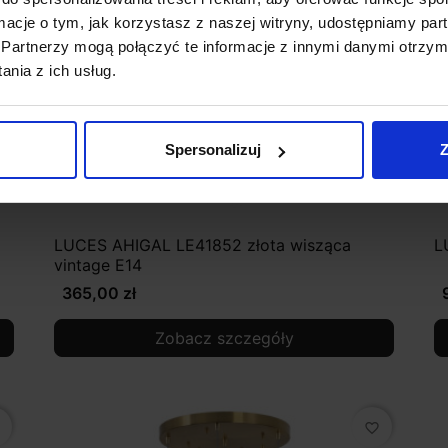
ormacje o tym, jak korzystasz z naszej witryny, udostępniamy p
Partnerzy mogą połączyć te informacje z innymi danymi otrzym
nia z ich usług.
Spersonalizuj
Z
LUCES AHIGAL LE41852 złota wisząca
L
vintage E14
365,00 zł
Zobacz szczegóły
favorite_border