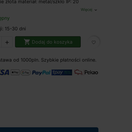
ie złota materiał: metal/szkło IP: 20
Więcej
expand_more
ępny
i: 15-30 dni

Dodaj do koszyka

favorite_border
awa od 1000pln. Szybkie płatności online.