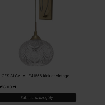
UCES ALCALA LE41856 kinkiet vintage
358,00 zł
Zobacz szczegóły