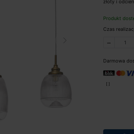
złoty i odcien
Produkt dost
Czas realizacj
Next

Darmowa dost