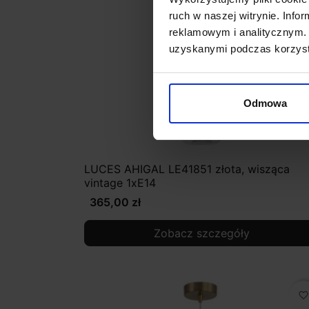
ruch w naszej witrynie. Inf
reklamowym i analitycznym. 
uzyskanymi podczas korzysta
Odmowa
LUCES AHIGAL LE41851 złota, wisząca
vintage 1xE14
365,00 zł
Zobacz szczegóły
favorite_border