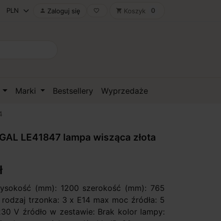
0
Zaloguj się
Koszyk

favorite_border
shopping_cart
D
Marki
Bestsellery
Wyprzedaże
4
GAL LE41847 lampa wisząca złota
ł
wysokość (mm): 1200 szerokość (mm): 765
/ rodzaj trzonka: 3 x E14 max moc źródła: 5
230 V źródło w zestawie: Brak kolor lampy: