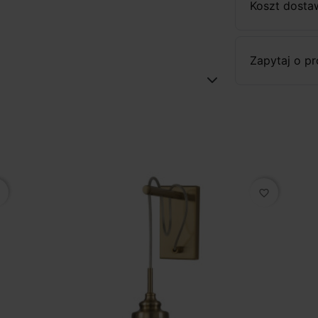
Koszt dosta
Zapytaj o p
favorite_border