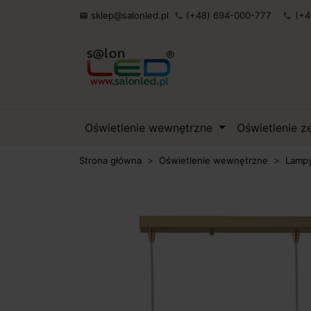
sklep@salonled.pl
(+48) 694-000-777
(+4

phone
phone
Oświetlenie wewnętrzne
Oświetlenie 
Strona główna
Oświetlenie wewnętrzne
Lampy