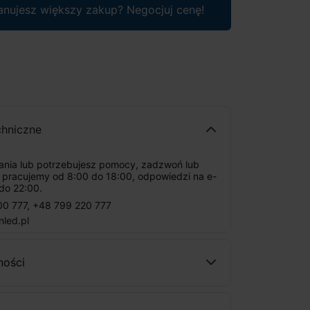
anujesz większy zakup? Negocjuj cenę!
chniczne
tania lub potrzebujesz pomocy, zadzwoń lub
: pracujemy od 8:00 do 18:00, odpowiedzi na e-
do 22:00.
00 777
,
+48 799 220 777
nled.pl
ności