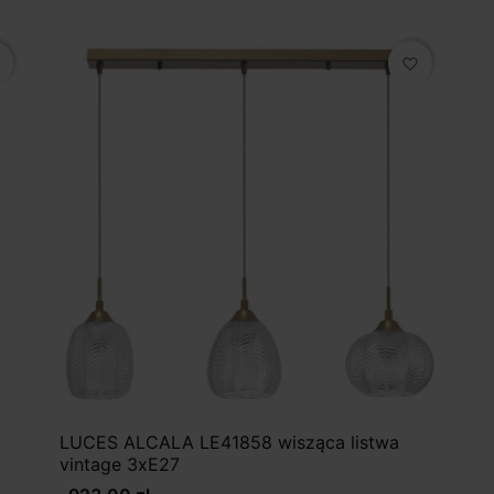
favorite_border
LUCES ALCALA LE41858 wisząca listwa
vintage 3xE27