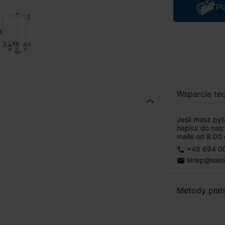
Pl
Wsparcie te
Jeśli masz py
napisz do nas
maile od 8:00 
+48 694 0
phone
sklep@salo
email
Metody płat