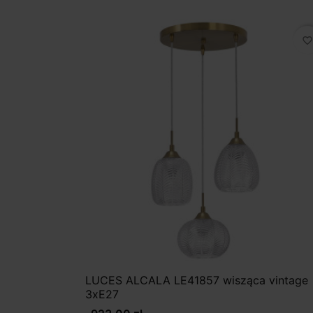
favorite_border
LUCES ALCALA LE41857 wisząca vintage
3xE27