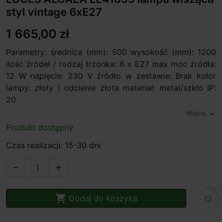
styl vintage 6xE27
1 665,00 zł
Parametry: średnica (mm): 500 wysokość (mm): 1200
ilość źródeł / rodzaj trzonka: 6 x E27 max moc źródła:
12 W napięcie: 230 V źródło w zestawie: Brak kolor
lampy: złoty i odcienie złota materiał: metal/szkło IP:
20
Więcej
expand_more
Produkt dostępny
Czas realizacji: 15-30 dni



Dodaj do koszyka
favorite_border