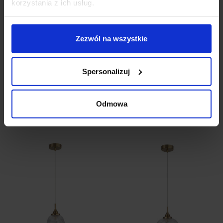
korzystania z ich usług.
Zezwól na wszystkie
LUCES AHIGAL
LUCES AHIGAL
LE41849 kinkiet
LE41850 złota wisząca
Spersonalizuj
vintage
344,00 zł
365,00 zł
Odmowa
Zobacz szczegóły
Zobacz szczegóły