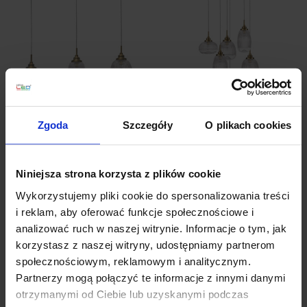
LUCES AHIGAL
LUCES AHIGAL
Zgoda
Szczegóły
O plikach cookies
LE41847 lampa wisząca
LE41848 złota lampa
złota 3xE14
wisząca 6xE14
976,00 zł
1 774,00 zł
Niniejsza strona korzysta z plików cookie
Zobacz szczegóły
Zobacz szczegóły
Wykorzystujemy pliki cookie do spersonalizowania treści
i reklam, aby oferować funkcje społecznościowe i
analizować ruch w naszej witrynie. Informacje o tym, jak
korzystasz z naszej witryny, udostępniamy partnerom
społecznościowym, reklamowym i analitycznym.
Partnerzy mogą połączyć te informacje z innymi danymi
otrzymanymi od Ciebie lub uzyskanymi podczas