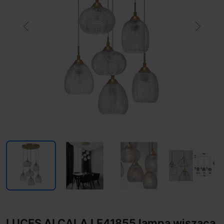
Previous
Next
LUCES ALCALA LE41855 lampa wisząca