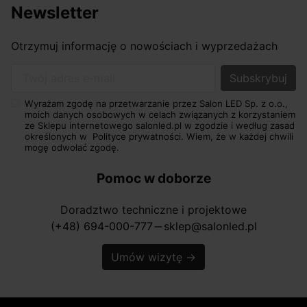
Newsletter
Otrzymuj informację o nowościach i wyprzedażach
Twój adres e-mail
Wyrażam zgodę na przetwarzanie przez Salon LED Sp. z o.o.,
moich danych osobowych w celach związanych z korzystaniem
ze Sklepu internetowego salonled.pl w zgodzie i według zasad
określonych w
Polityce prywatności.
Wiem, że w każdej chwili
mogę odwołać zgodę.
Pomoc w doborze
Doradztwo techniczne i projektowe
(+48) 694-000-777
sklep@salonled.pl
horizontal_rule
Umów wizytę
→