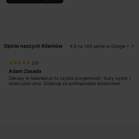
Opinie naszych Klientów
4.9 na 144 opinie w Google
keyboard_arrow_left
keyboard_arrow_right
Popr
Na
5/5
star
star
star
star
star
Adam Zasada
Zakupy w Salonled.pl to czysta przyjemność; duży wybór i
atrakcyjne ceny. Dziękuję za profesjonalne doradztwo!