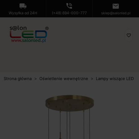
local_shipping
phone_in_talk
mail
Wysyłka od 24H
(+48) 694-000-777
sklep@salonled.pl
favorite_border
Strona główna
Oświetlenie wewnętrzne
Lampy wiszące LED