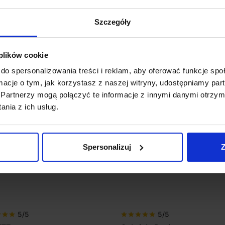
ntegrowany
Metody płat
Szczegóły
000K
 plików cookie
Koszt dosta
do spersonalizowania treści i reklam, aby oferować funkcje sp
ormacje o tym, jak korzystasz z naszej witryny, udostępniamy p
Partnerzy mogą połączyć te informacje z innymi danymi otrzym
Zapytaj o p
nia z ich usług.
Spersonalizuj
Z
5/5
5/5
r
star
star
star
star
star
star
star