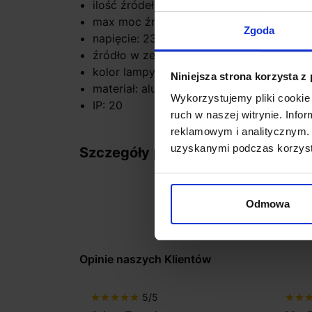
ilość źródeł / rodzaj trzonka: 1 x LED zi
max moc źródła: 41W
Zgoda
napięcie: 230V
źródło w zestawie: LED 41W, 2693lm, 3
kolor lampy: czarny, biały, zielony
Niniejsza strona korzysta z
materiał: aluminium/akryl
Wykorzystujemy pliki cookie 
IP: 20
ruch w naszej witrynie. Inf
reklamowym i analitycznym. 
uzyskanymi podczas korzysta
Szczegóły produktu
Odmowa
Opinie naszych Klientów
5/5
star
star
star
star
star
star
star
sta