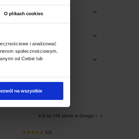
ności
O plikach cookies
wy
ołecznościowe i analizować
artnerom społecznościowym,
anymi od Ciebie lub
rodukt
ezwól na wszystkie
4.9 na 144 opinie w Google
keyboard_arrow_left
keyboard_arrow_right
Poprzedni
Następny
5/5
5/5
star
star
star
star
star
star
star
star
star
star