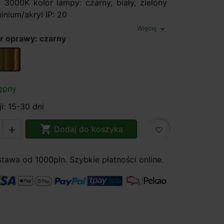
 3000K kolor lampy: czarny, biały, zielony
minium/akryl IP: 20
Więcej
expand_more
r oprawy: czarny
złoty połysk
ępny
i: 15-30 dni

Dodaj do koszyka

favorite_border
awa od 1000pln. Szybkie płatności online.