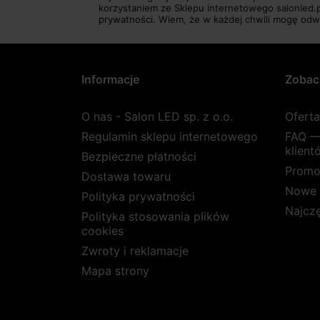
korzystaniem ze Sklepu internetowego salonled.
prywatności.
Wiem, że w każdej chwili mogę odw
Informacje
Zobac
O nas - Salon LED sp. z o.o.
Ofert
Regulamin sklepu internetowego
FAQ —
klient
Bezpieczne płatności
Promo
Dostawa towaru
Nowe 
Polityka prywatności
Najcz
Polityka stosowania plików
cookies
Zwroty i reklamacje
Mapa strony