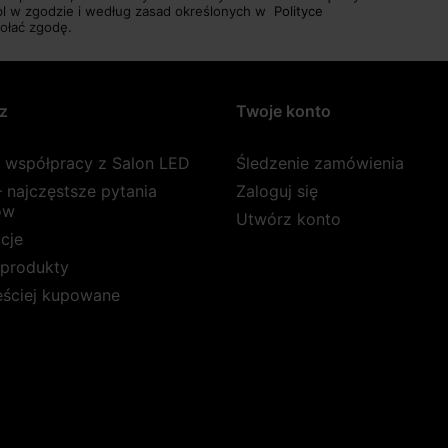
pl w zgodzie i według zasad określonych w
Polityce
ołać zgodę.
z
Twoje konto
a współpracy z Salon LED
Śledzenie zamówienia
 najczęstsze pytania
Zaloguj się
ów
Utwórz konto
cje
produkty
ęściej kupowane