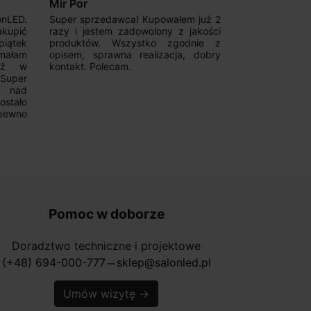
Mir Por
Patryk123
onLED.
Super sprzedawca! Kupowałem już 2
Szybka real
akupić
razy i jestem zadowolony z jakości
konkurencyjn
iątek
produktów. Wszystko zgodnie z
pomoc w 
ymałam
opisem, sprawna realizacja, dobry
magnetycznyc
już w
kontakt. Polecam.
wyboru. Z p
.Super
ponownie.
a nad
stało
pewno
Pomoc w doborze
Doradztwo techniczne i projektowe
(+48) 694-000-777
sklep@salonled.pl
horizontal_rule
Umów wizytę
→