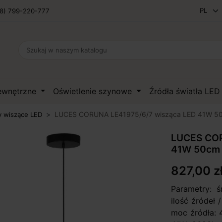
8) 799-220-777
zewnętrzne
Oświetlenie szynowe
Źródła światła LE
LUCES CORUNA LE41975/6/7 wisząca LED 41W 5
 wiszące LED
LUCES COR
41W 50cm
827,00 z
Parametry: 
ilość źródeł
moc źródła: 