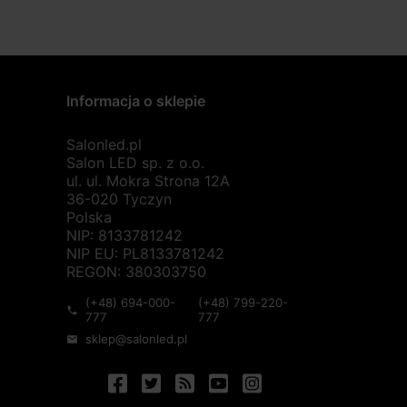
Informacja o sklepie
Salonled.pl
Salon LED sp. z o.o.
ul. ul. Mokra Strona 12A
36-020 Tyczyn
Polska
NIP: 8133781242
NIP EU: PL8133781242
REGON: 380303750
(+48) 694-000-
(+48) 799-220-
phone
777
777
sklep@salonled.pl
mail