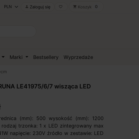
0
Zaloguj się
Koszyk

favorite_border
shopping_cart
D
Marki
Bestsellery
Wyprzedaże
0cm
UNA LE41975/6/7 wisząca LED
ł
średnica (mm): 500 wysokość (mm): 1200
 / rodzaj trzonka: 1 x LED zintegrowany max
41W napięcie: 230V źródło w zestawie: LED