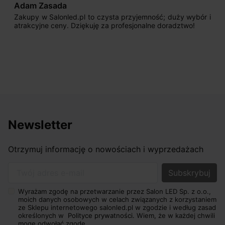
Adam Zasada
Zakupy w Salonled.pl to czysta przyjemność; duży wybór i
atrakcyjne ceny. Dziękuję za profesjonalne doradztwo!
Newsletter
Otrzymuj informację o nowościach i wyprzedażach
Twój adres e-mail
Wyrażam zgodę na przetwarzanie przez Salon LED Sp. z o.o.,
moich danych osobowych w celach związanych z korzystaniem
ze Sklepu internetowego salonled.pl w zgodzie i według zasad
określonych w
Polityce prywatności.
Wiem, że w każdej chwili
mogę odwołać zgodę.