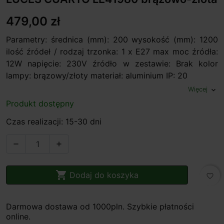
479,00 zł
Parametry: średnica (mm): 200 wysokość (mm): 1200
ilość źródeł / rodzaj trzonka: 1 x E27 max moc źródła:
12W napięcie: 230V źródło w zestawie: Brak kolor
lampy: brązowy/złoty materiał: aluminium IP: 20
Więcej
expand_more
Produkt dostępny
Czas realizacji: 15-30 dni



Dodaj do koszyka
favorite_border
Darmowa dostawa od 1000pln. Szybkie płatności
online.