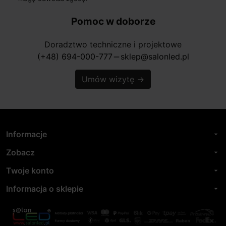
Pomoc w doborze
Doradztwo techniczne i projektowe
(+48) 694-000-777
sklep@salonled.pl
horizontal_rule
Umów wizytę
→
Informacje
arrow_drop_down
Zobacz
arrow_drop_down
Twoje konto
arrow_drop_down
Informacja o sklepie
arrow_drop_down