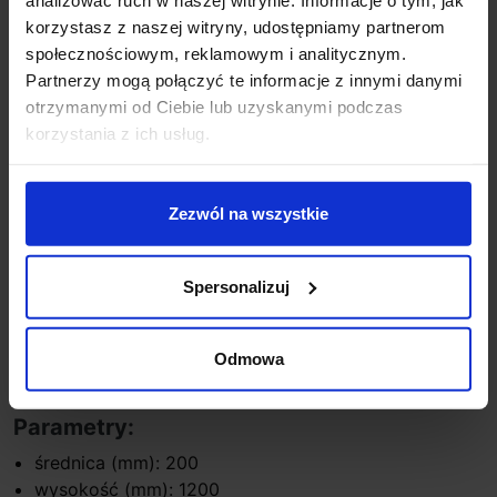
sklep@salonled.pl
email
korzystasz z naszej witryny, udostępniamy partnerom
społecznościowym, reklamowym i analitycznym.
Metody płatności
Partnerzy mogą połączyć te informacje z innymi danymi
otrzymanymi od Ciebie lub uzyskanymi podczas
korzystania z ich usług.
Koszt dostawy
Zezwól na wszystkie
Zapytaj o produkt
Spersonalizuj
Opis
Odmowa
Parametry:
średnica (mm): 200
wysokość (mm): 1200