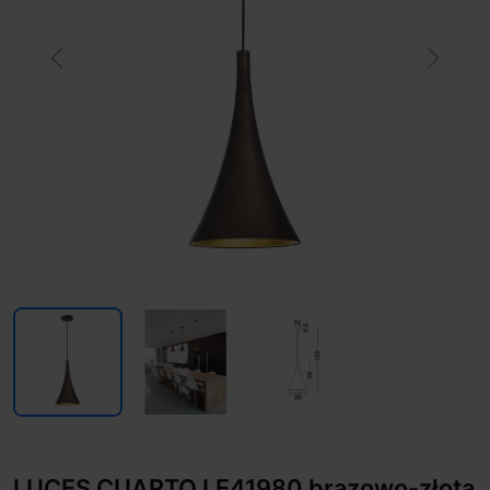
Previous
Next
LUCES CUARTO LE41980 brązowo-złota