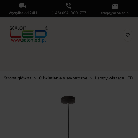
local_shipping
phone_in_talk
mail
Wysyłka od 24H
(+48) 694-000-777
sklep@salonled.pl
favorite_border
Strona główna
Oświetlenie wewnętrzne
Lampy wiszące LED