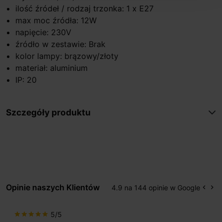
ilość źródeł / rodzaj trzonka: 1 x E27
max moc źródła: 12W
napięcie: 230V
źródło w zestawie: Brak
kolor lampy: brązowy/złoty
materiał: aluminium
IP: 20
Szczegóły produktu
Opinie naszych Klientów
4.9 na 144 opinie w Google
keyboard_arrow_left
keyboard_arrow_right
Popr
Na
5/5
star
star
star
star
star