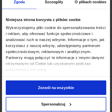
Zgoda
Szczegóły
O plikach cookies
Koszt dostawy
Niniejsza strona korzysta z plików cookie
Wykorzystujemy pliki cookie do spersonalizowania treści
Zapytaj o produkt
i reklam, aby oferować funkcje społecznościowe i
analizować ruch w naszej witrynie. Informacje o tym, jak
korzystasz z naszej witryny, udostępniamy partnerom
społecznościowym, reklamowym i analitycznym.
Opis
Partnerzy mogą połączyć te informacje z innymi danymi
otrzymanymi od Ciebie lub uzyskanymi podczas
Parametry:
korzystania z ich usług.
średnica (mm): 300, 400, 500
wysokość (mm): 1300
Zezwól na wszystkie
ilość źródeł / rodzaj trzonka: 1 x E27
max moc źródła: 12 W
napięcie: 230 V
Spersonalizuj
źródło w zestawie: Brak