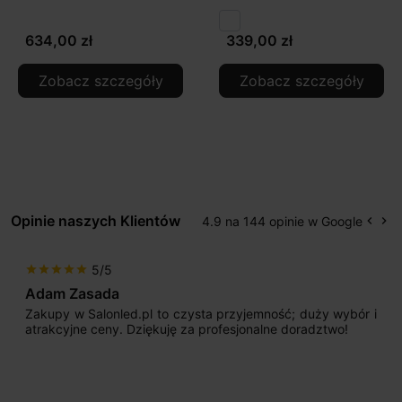
634,00 zł
339,00 zł
Zobacz szczegóły
Zobacz szczegóły
Opinie naszych Klientów
4.9 na 144 opinie w Google
keyboard_arrow_left
keyboard_arrow_right
Popr
Na
5/5
star
star
star
star
star
Adam Zasada
Zakupy w Salonled.pl to czysta przyjemność; duży wybór i
atrakcyjne ceny. Dziękuję za profesjonalne doradztwo!