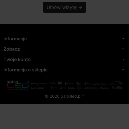
Umów wizytę
→
Informacje
arrow_drop_down
Zobacz
arrow_drop_down
Twoje konto
arrow_drop_down
Informacja o sklepie
arrow_drop_down
© 2026 Salonled.pl™