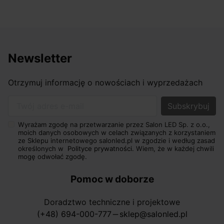
Newsletter
Otrzymuj informację o nowościach i wyprzedażach
Twój adres e-mail
Wyrażam zgodę na przetwarzanie przez Salon LED Sp. z o.o.,
moich danych osobowych w celach związanych z korzystaniem
ze Sklepu internetowego salonled.pl w zgodzie i według zasad
określonych w
Polityce prywatności.
Wiem, że w każdej chwili
mogę odwołać zgodę.
Pomoc w doborze
Doradztwo techniczne i projektowe
(+48) 694-000-777
sklep@salonled.pl
horizontal_rule