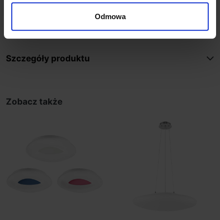
kolor lampy: biały lub srebrny (tylko 50cm)
materiał: metal/szkło
Odmowa
IP: 20
Szczegóły produktu
Zobacz także