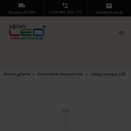
local_shipping
phone_in_talk
mail
Wysyłka od 24H
(+48) 694-000-777
sklep@salonled.pl
favorite_border
Strona główna
Oświetlenie wewnętrzne
Lampy wiszące LED