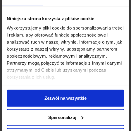
Wsparcie techniczne
Niniejsza strona korzysta z plików cookie
Wykorzystujemy pliki cookie do spersonalizowania treści
Jeśli masz pytania lub potrzebujesz pomocy, zadzwoń
i reklam, aby oferować funkcje społecznościowe i
lub napisz do nas: pracujemy od 8:00 do 18:00,
odpowiedzi na e-maile od 8:00 do 22:00.
analizować ruch w naszej witrynie. Informacje o tym, jak
+48 694 000 777
,
+48 799 220 777
korzystasz z naszej witryny, udostępniamy partnerom
phone
sklep@salonled.pl
społecznościowym, reklamowym i analitycznym.
email
Partnerzy mogą połączyć te informacje z innymi danymi
otrzymanymi od Ciebie lub uzyskanymi podczas
Metody płatności
korzystania z ich usług.
Koszt dostawy
Zezwól na wszystkie
Spersonalizuj
Zapytaj o produkt