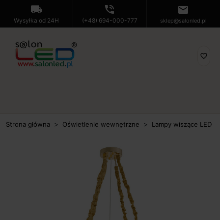
local_shipping
phone_in_talk
mail
Wysyłka od 24H
(+48) 694-000-777
sklep@salonled.pl
favorite_border
Strona główna
Oświetlenie wewnętrzne
Lampy wiszące LED