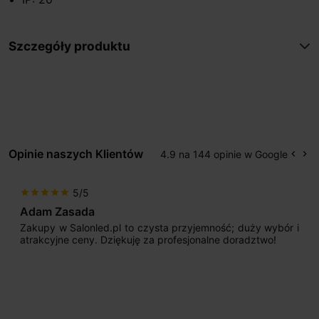
Szczegóły produktu
Opinie naszych Klientów
4.9 na 144 opinie w Google
keyboard_arrow_left
keyboard_arrow_right
Popr
Na
5/5
star
star
star
star
star
Adam Zasada
Zakupy w Salonled.pl to czysta przyjemność; duży wybór i
atrakcyjne ceny. Dziękuję za profesjonalne doradztwo!