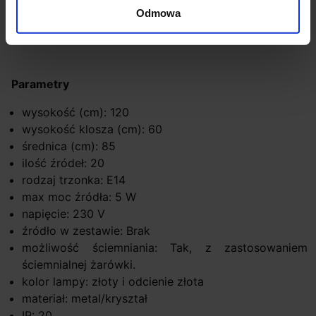
Odmowa
Opis
Parametry
wysokość (cm): 120
wysokość klosza (cm): 60
średnica (cm): 85
ilość źródeł: 20
rodzaj trzonka: E14
max moc źródła: 5 W
napięcie: 230 V
źródło w zestawie: Brak
możliwość ściemniania: Tak, z zastosowaniem
ściemnialnej żarówki.
kolor lampy: złoty i odcienie złota
materiał: metal/kryształ
IP: 20