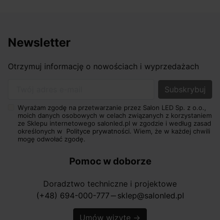
Newsletter
Otrzymuj informację o nowościach i wyprzedażach
Twój adres e-mail
Wyrażam zgodę na przetwarzanie przez Salon LED Sp. z o.o.,
moich danych osobowych w celach związanych z korzystaniem
ze Sklepu internetowego salonled.pl w zgodzie i według zasad
określonych w
Polityce prywatności.
Wiem, że w każdej chwili
mogę odwołać zgodę.
Pomoc w doborze
Doradztwo techniczne i projektowe
(+48) 694-000-777
sklep@salonled.pl
horizontal_rule
Umów wizytę
→