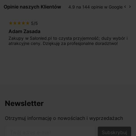
Opinie naszych Klientów
4.9 na 144 opinie w Google
keyboard_arrow_left
keyboard_arrow_right
Popr
Na
5/5
star
star
star
star
star
Adam Zasada
Zakupy w Salonled.pl to czysta przyjemność; duży wybór i
atrakcyjne ceny. Dziękuję za profesjonalne doradztwo!
Newsletter
Otrzymuj informację o nowościach i wyprzedażach
Twój adres e-mail