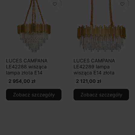
favorite_border
favorite_border
LUCES CAMPANA
LUCES CAMPANA
LE42288 wisząca
LE42289 lampa
lampa złota E14
wisząca E14 złota
2 954,00 zł
2 121,00 zł
Zobacz szczegóły
Zobacz szczegóły