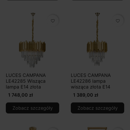
favorite_border
favorite_border
LUCES CAMPANA
LUCES CAMPANA
LE42285 Wisząca
LE42286 lampa
lampa E14 złota
wisząca złota E14
1 748,00 zł
1 389,00 zł
Zobacz szczegóły
Zobacz szczegóły