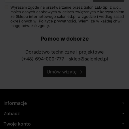
Wyrażam zgodę na przetwarzanie przez Salon LED Sp. z o.o.,
moich danych osobowych w celach związanych z korzystaniem
ze Sklepu internetowego salonled.pl w zgodzie i według zasad
określonych w
Polityce prywatności.
Wiem, że w każdej chwili
mogę odwołać zgodę.
Pomoc w doborze
Doradztwo techniczne i projektowe
(+48) 694-000-777
sklep@salonled.pl
horizontal_rule
Umów wizytę
→
Informacje
arrow_drop_down
Zobacz
arrow_drop_down
Twoje konto
arrow_drop_down