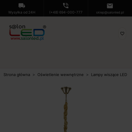
local_shipping
phone_in_talk
mail
Wysyłka od 24H
(+48) 694-000-777
sklep@salonled.pl
favorite_border
Strona główna
Oświetlenie wewnętrzne
Lampy wiszące LED