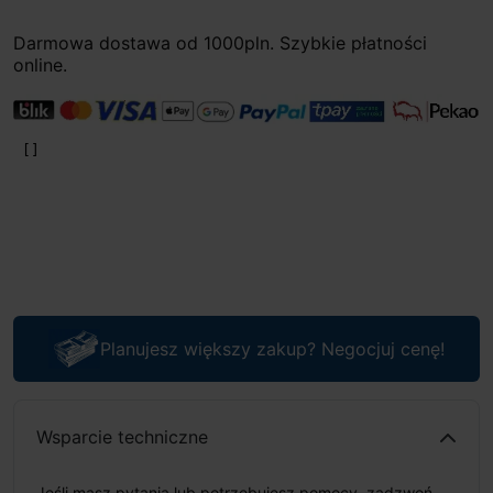
Darmowa dostawa od 1000pln. Szybkie płatności
online.
Planujesz większy zakup? Negocjuj cenę!
Wsparcie techniczne
Jeśli masz pytania lub potrzebujesz pomocy, zadzwoń