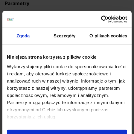
Parametry
wysokość (cm): 120
wysokość klosza (cm): 43
średnica (cm): 40
Zgoda
Szczegóły
O plikach cookies
ilość źródeł: 4
rodzaj trzonka: E14
max moc źródła: 5 W
Niniejsza strona korzysta z plików cookie
napięcie: 230 V
źródło w zestawie: Brak
Wykorzystujemy pliki cookie do spersonalizowania treści
możliwość ściemniania: Tak, z zastosowaniem
i reklam, aby oferować funkcje społecznościowe i
ściemnialnej żarówki.
analizować ruch w naszej witrynie. Informacje o tym, jak
kolor lampy: złoty i odcienie złota
korzystasz z naszej witryny, udostępniamy partnerom
materiał: metal/kryształ
społecznościowym, reklamowym i analitycznym.
IP: 20
Partnerzy mogą połączyć te informacje z innymi danymi
otrzymanymi od Ciebie lub uzyskanymi podczas
korzystania z ich usług.
Szczegóły produktu