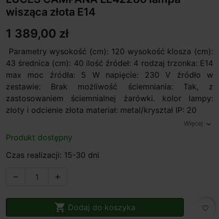
wisząca złota E14
1 389,00 zł
Parametry wysokość (cm): 120 wysokość klosza (cm):
43 średnica (cm): 40 ilość źródeł: 4 rodzaj trzonka: E14
max moc źródła: 5 W napięcie: 230 V źródło w
zestawie: Brak możliwość ściemniania: Tak, z
zastosowaniem ściemnialnej żarówki. kolor lampy:
złoty i odcienie złota materiał: metal/kryształ IP: 20
Więcej
expand_more
Produkt dostępny
Czas realizacji: 15-30 dni



Dodaj do koszyka
favorite_border