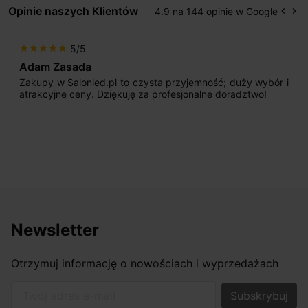
Opinie naszych Klientów
4.9 na 144 opinie w Google
keyboard_arrow_left
keyboard_arrow_right
Popr
Na
5/5
star
star
star
star
star
Adam Zasada
Zakupy w Salonled.pl to czysta przyjemność; duży wybór i
atrakcyjne ceny. Dziękuję za profesjonalne doradztwo!
Newsletter
Otrzymuj informację o nowościach i wyprzedażach
Twój adres e-mail