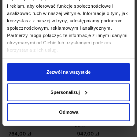
i reklam, aby oferować funkcje społecznościowe i
Szczegóły produktu
analizować ruch w naszej witrynie. Informacje o tym, jak
korzystasz z naszej witryny, udostępniamy partnerom
społecznościowym, reklamowym i analitycznym.
Zobacz także
Partnerzy mogą połączyć te informacje z innymi danymi
otrzymanymi od Ciebie lub uzyskanymi podczas
korzystania z ich usług.
favorite_border
favorite_border
Zezwól na wszystkie
Spersonalizuj
Odmowa
LUCES CALI LE41367
LUCES CALI LE41368
lampa stołowa LED 6W
lampa wiszaca LED
30W
764,00 zł
947,00 zł