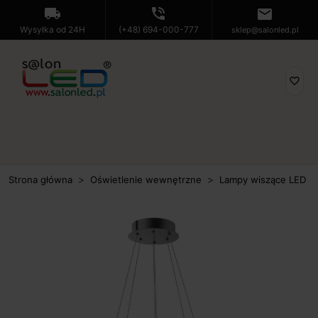
local_shipping
phone_in_talk
mail
Wysyłka od 24H
(+48) 694-000-777
sklep@salonled.pl
favorite_border
Strona główna
Oświetlenie wewnętrzne
Lampy wiszące LED