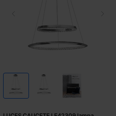
Previous
Next
LUCES CAUCETE LE42309 lampa