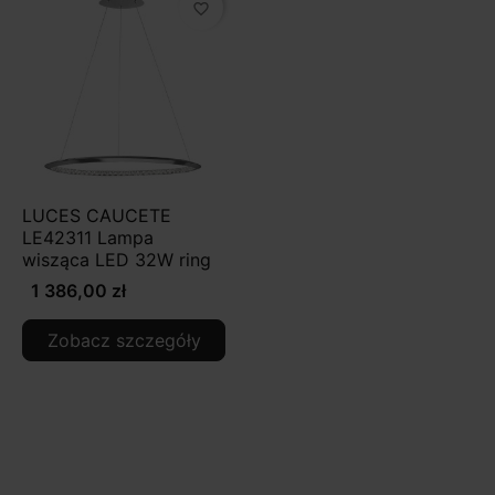
favorite_border
LUCES CAUCETE
LE42311 Lampa
wisząca LED 32W ring
1 386,00 zł
Zobacz szczegóły