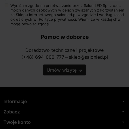
Wyrażam zgodę na przetwarzanie przez Salon LED Sp. z o.o.,
moich danych osobowych w celach związanych z korzystaniem
ze Sklepu internetowego salonled.pl w zgodzie i według zasad
określonych w
Polityce prywatności.
Wiem, że w każdej chwili
mogę odwołać zgodę.
Pomoc w doborze
Doradztwo techniczne i projektowe
(+48) 694-000-777
sklep@salonled.pl
horizontal_rule
Umów wizytę
→
Informacje
arrow_drop_down
Zobacz
arrow_drop_down
Twoje konto
arrow_drop_down