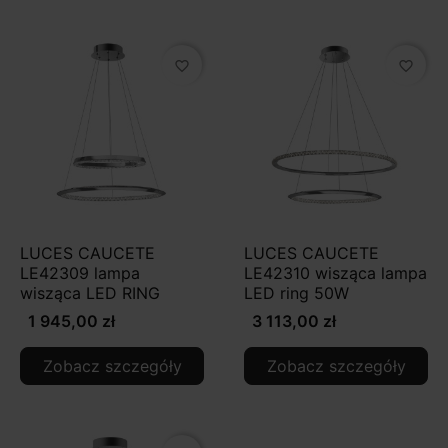
favorite_border
favorite_border
LUCES CAUCETE
LUCES CAUCETE
LE42309 lampa
LE42310 wisząca lampa
wisząca LED RING
LED ring 50W
1 945,00 zł
3 113,00 zł
Zobacz szczegóły
Zobacz szczegóły