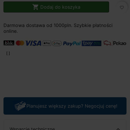

Dodaj do koszyka
favorite_border
Darmowa dostawa od 1000pln. Szybkie płatności
online.
Planujesz większy zakup? Negocjuj cenę!
Wsparcie techniczne