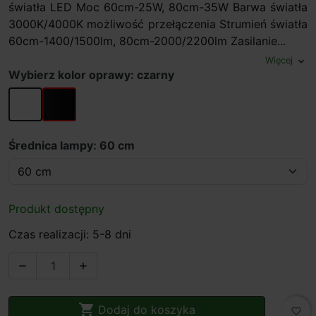
światła LED Moc 60cm-25W, 80cm-35W Barwa światła
3000K/4000K możliwość przełączenia Strumień światła
60cm-1400/1500lm, 80cm-2000/2200lm Zasilanie...
Więcej
expand_more
Wybierz kolor oprawy: czarny
biały
czarny
Średnica lampy: 60 cm
Produkt dostępny
Czas realizacji: 5-8 dni



Dodaj do koszyka
favorite_border