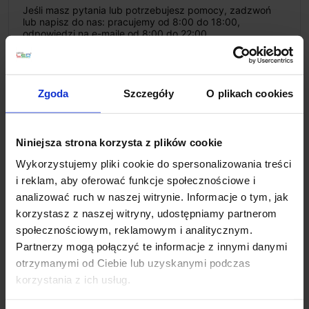
Jeśli masz pytania lub potrzebujesz pomocy, zadzwoń
lub napisz do nas: pracujemy od 8:00 do 18:00,
odpowiedzi na e-maile od 8:00 do 22:00.
+48 694 000 777
,
+48 799 220 777
phone
sklep@salonled.pl
email
Zgoda
Szczegóły
O plikach cookies
Metody płatności
Niniejsza strona korzysta z plików cookie
Koszt dostawy
Wykorzystujemy pliki cookie do spersonalizowania treści
i reklam, aby oferować funkcje społecznościowe i
analizować ruch w naszej witrynie. Informacje o tym, jak
Zapytaj o produkt
korzystasz z naszej witryny, udostępniamy partnerom
społecznościowym, reklamowym i analitycznym.
Partnerzy mogą połączyć te informacje z innymi danymi
otrzymanymi od Ciebie lub uzyskanymi podczas
Opis
korzystania z ich usług.