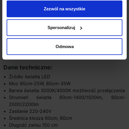
SLV ONE 60/80 Dali
nowoczesna lampa wisząca LED
Zezwól na wszystkie
w formie koła o średnicy 60cm lub 80cm. Niecodzienny
design zapewnia przyjemne, rozproszone światło o
Spersonalizuj
barwie ciepłej lub naturalnej (możliwość ustawienia
przy montażu). Lampa wykonana jest z aluminium i
stali w kolorze czarnym lub białym. Ta efektowna
Odmowa
lampa doskonale sprawdzi się w każdym
nowoczesnym pomieszczeniu.
Dane techniczne:
Źródło światła LED
Moc 60cm-25W, 80cm-35W
Barwa światła 3000K/4000K możliwość przełączenia
Strumień światła 60cm-1400/1500lm, 80cm-
2000/2200lm
Zasilanie 220-240V
Średnica klosza 60cm, 80cm
Długość zwisu 150 cm