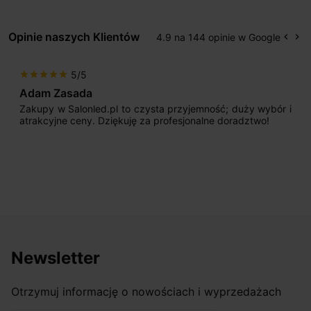
Opinie naszych Klientów
4.9 na 144 opinie w Google
keyboard_arrow_left
keyboard_arrow_right
Popr
Na
5/5
star
star
star
star
star
Adam Zasada
Zakupy w Salonled.pl to czysta przyjemność; duży wybór i
atrakcyjne ceny. Dziękuję za profesjonalne doradztwo!
Newsletter
Otrzymuj informację o nowościach i wyprzedażach