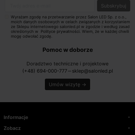
Twój adres e-mail
Wyrażam zgodę na przetwarzanie przez Salon LED Sp. z o.o.,
moich danych osobowych w celach związanych z korzystaniem
ze Sklepu internetowego salonled.pl w zgodzie i według zasad
określonych w
Polityce prywatności.
Wiem, że w każdej chwili
mogę odwołać zgodę.
Pomoc w doborze
Doradztwo techniczne i projektowe
(+48) 694-000-777
sklep@salonled.pl
horizontal_rule
Umów wizytę
→
Informacje
arrow_drop_down
Zobacz
arrow_drop_down