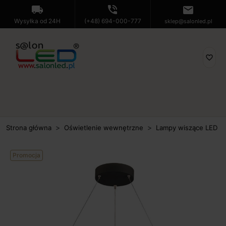
local_shipping
phone_in_talk
mail
Wysyłka od 24H
(+48) 694-000-777
sklep@salonled.pl
favorite_border
Strona główna
Oświetlenie wewnętrzne
Lampy wiszące LED
Promocja