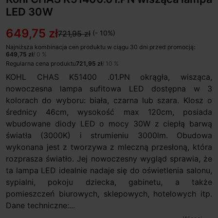
LED 30W
649,75 zł
721,95 zł
(- 10%)
Najniższa kombinacja cen produktu w ciągu 30 dni przed promocją:
649,75 zł
/ 0 %
Regularna cena produktu
721,95 zł
/ 10 %
KOHL CHAS K51400 .01.PN okrągła, wisząca,
nowoczesna lampa sufitowa LED dostępna w 3
kolorach do wyboru: biała, czarna lub szara. Klosz o
średnicy 46cm, wysokość max 120cm, posiada
wbudowane diody LED o mocy 30W z ciepłą barwą
światła (3000K) i strumieniu 3000lm. Obudowa
wykonana jest z tworzywa z mleczną przesłoną, która
rozprasza światło. Jej nowoczesny wygląd sprawia, że
ta lampa LED idealnie nadaje się do oświetlenia salonu,
sypialni, pokoju dziecka, gabinetu, a także
pomieszczeń biurowych, sklepowych, hotelowych itp.
Dane techniczne:...