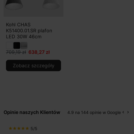
Kohl CHAS
K51400.01.SR plafon
LED 30W 46cm
709,19 zł
638,27 zł
Zobacz szczegóły
Opinie naszych Klientów
4.9 na 144 opinie w Google
keyboard_arrow_left
keyboard_arrow_right
Popr
Na
5/5
star
star
star
star
star