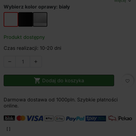
Więcej
expand_more
Wybierz kolor oprawy: biały
biały
czarny
szary
Produkt dostępny
Czas realizacji: 10-20 dni



Dodaj do koszyka
favorite_border
Darmowa dostawa od 1000pln. Szybkie płatności
online.