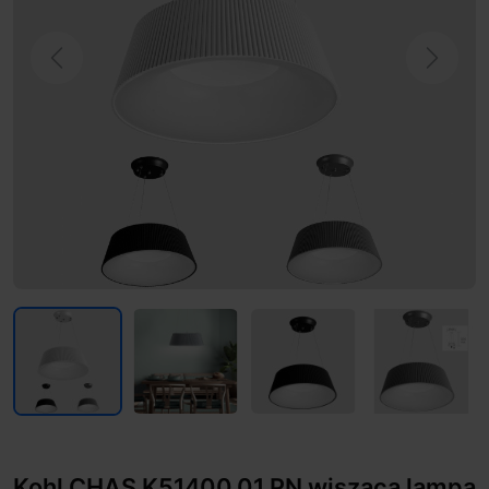
Previous
Next
Kohl CHAS K51400.01.PN wisząca lampa