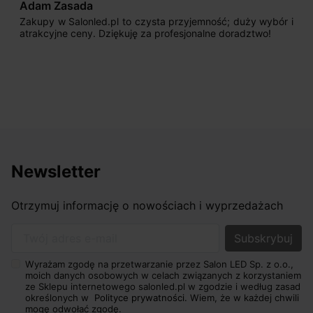
Adam Zasada
Zakupy w Salonled.pl to czysta przyjemność; duży wybór i
atrakcyjne ceny. Dziękuję za profesjonalne doradztwo!
Newsletter
Otrzymuj informację o nowościach i wyprzedażach
Twój adres e-mail
Wyrażam zgodę na przetwarzanie przez Salon LED Sp. z o.o.,
moich danych osobowych w celach związanych z korzystaniem
ze Sklepu internetowego salonled.pl w zgodzie i według zasad
określonych w
Polityce prywatności.
Wiem, że w każdej chwili
mogę odwołać zgodę.