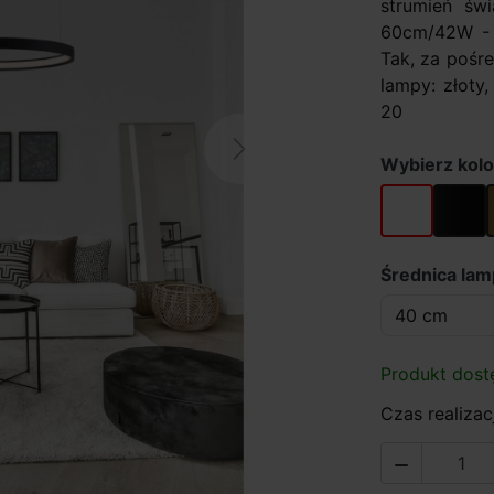
strumień św
60cm/42W - 
Tak, za pośr
lampy: złoty,
20
Next
Wybierz kolo
biały
czarny
Średnica lam
Produkt dost
Czas realizacj
