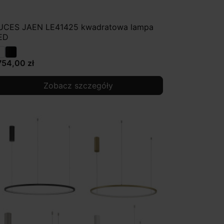
UCES JAEN LE41425 kwadratowa lampa
ED
754,00 zł
Zobacz szczegóły