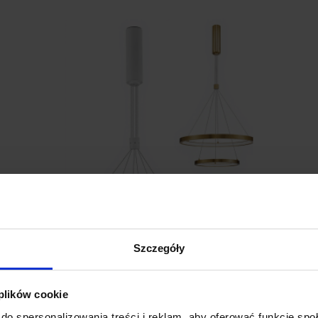
Szczegóły
LUCES IRUN LE41408 podwójna lampa
L
 plików cookie
wisząca LED 60W
w
do spersonalizowania treści i reklam, aby oferować funkcje sp