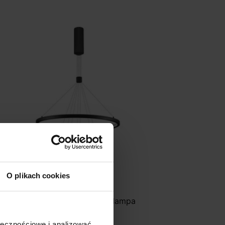
O plikach cookies
UCES IRUN LE41410 potrójna lampa
isząca LED 108W
ołecznościowe i analizować