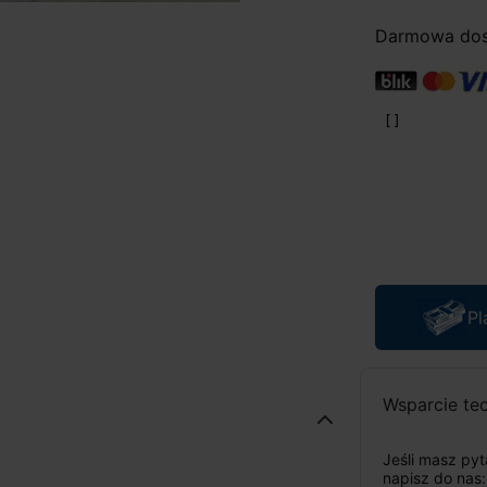
Darmowa dost
Pl
Wsparcie te
Jeśli masz py
napisz do nas