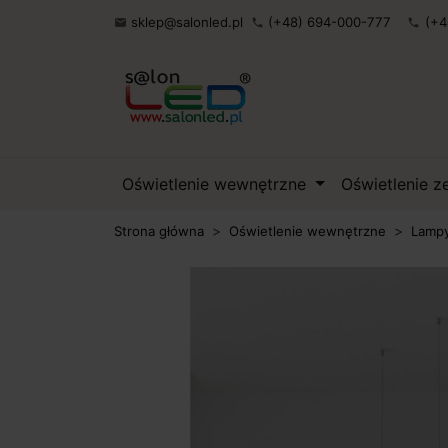
sklep@salonled.pl
(+48) 694-000-777
(+4

phone
phone
Oświetlenie wewnętrzne
Oświetlenie 
Strona główna
Oświetlenie wewnętrzne
Lampy