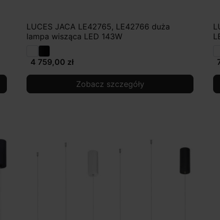
LUCES JACA LE42765, LE42766 duża
L
lampa wisząca LED 143W
L
4 759,00 zł
Zobacz szczegóły