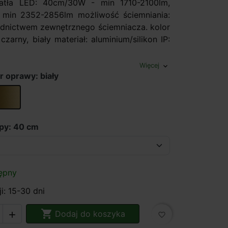
iatła LED: 40cm/30W - min 1710-2100lm,
min 2352-2856lm możliwość ściemniania:
ednictwem zewnętrznego ściemniacza. kolor
 czarny, biały materiał: aluminium/silikon IP:
Więcej
expand_more
r oprawy: biały
złoty
py: 40 cm
ępny
i: 15-30 dni

Dodaj do koszyka

favorite_border