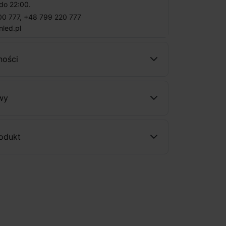
do 22:00.
00 777
,
+48 799 220 777
nled.pl
ności
wy
rodukt