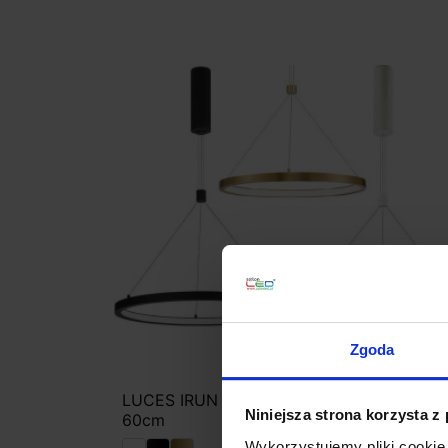
Zgoda
LUCES IRUN LE41407 lampa wisząca LED
Niniejsza strona korzysta z
60cm
Wykorzystujemy pliki cookie 