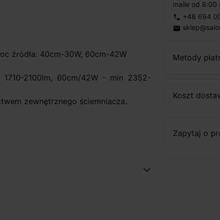
maile od 8:00 
+48 694 0
phone
sklep@salo
email
 moc źródła: 40cm-30W, 60cm-42W
Metody płat
n 1710-2100lm, 60cm/42W - min 2352-
Koszt dosta
ictwem zewnętrznego ściemniacza.
Zapytaj o p