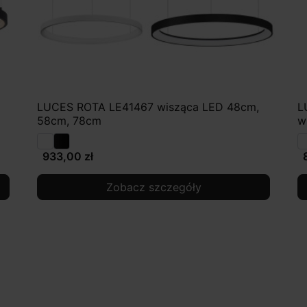
LUCES ROTA LE41467 wisząca LED 48cm,
L
58cm, 78cm
w
933,00 zł
Zobacz szczegóły