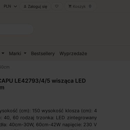
0
Zaloguj się
Koszyk

favorite_border
shopping_cart
D
Marki
Bestsellery
Wyprzedaże
 60cm
APU LE42793/4/5 wisząca LED
cm
ysokość (cm): 150 wysokość klosza (cm): 4
): 40, 60 rodzaj trzonka: LED zintegrowany
dła: 40cm-30W, 60cm-42W napięcie: 230 V