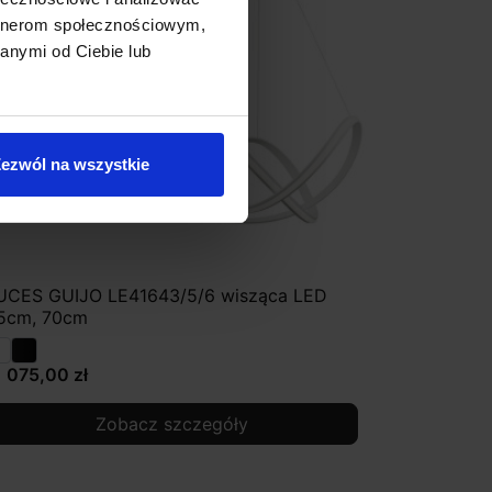
artnerom społecznościowym,
anymi od Ciebie lub
ezwól na wszystkie
UCES GUIJO LE41643/5/6 wisząca LED
5cm, 70cm
1 075,00 zł
Zobacz szczegóły