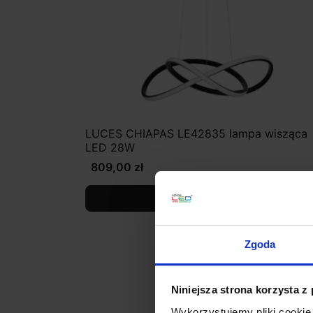
LUCES CHIAPAS LE42835 lampa wisząca
LED 28W
809,00 zł
Zobacz szczegóły
Zgoda
Niniejsza strona korzysta z
Wykorzystujemy pliki cookie 