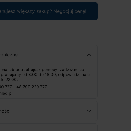
anujesz większy zakup? Negocjuj cenę!
chniczne
tania lub potrzebujesz pomocy, zadzwoń lub
: pracujemy od 8:00 do 18:00, odpowiedzi na e-
do 22:00.
00 777
,
+48 799 220 777
nled.pl
ności