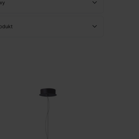
wy
rodukt