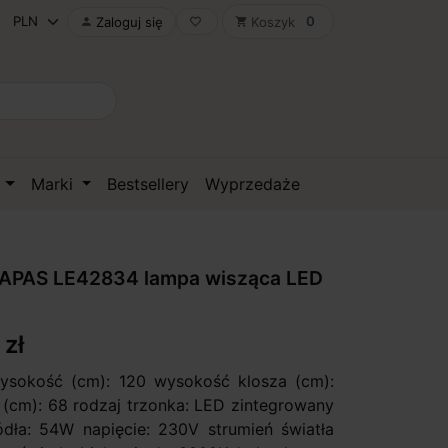
0
Zaloguj się
Koszyk

favorite_border
shopping_cart
D
Marki
Bestsellery
Wyprzedaże
APAS LE42834 lampa wisząca LED
 zł
ysokość (cm): 120 wysokość klosza (cm):
a (cm): 68 rodzaj trzonka: LED zintegrowany
ła: 54W napięcie: 230V strumień światła