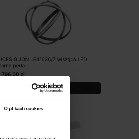
UCES GIJON LE41636/7 wisząca LED
zarna perła
1 796,00 zł
Zobacz szczegóły
O plikach cookies
ołecznościowe i analizować