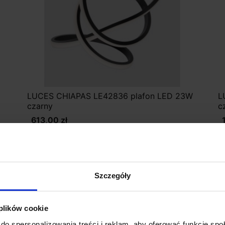
LUCES CHIAPAS LE42836 plafon LED 23W
L
czarny
c
613,00 zł
Zobacz szczegóły
Szczegóły
 plików cookie
do spersonalizowania treści i reklam, aby oferować funkcje sp