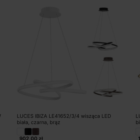
W
LUCES IBIZA LE41652/3/4 wisząca LED
L
biała, czarna, brąz
bi
902,00 zł