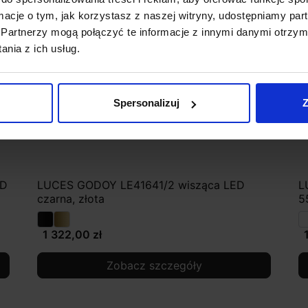
ormacje o tym, jak korzystasz z naszej witryny, udostępniamy p
Partnerzy mogą połączyć te informacje z innymi danymi otrzym
nia z ich usług.
Spersonalizuj
Z
ED
LUCES GODOY LE41641/2 wisząca LED
L
czarna, złota
5
1 322,00 zł
Zobacz szczegóły