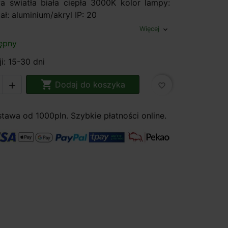
 światła biała ciepła 3000K kolor lampy:
ał: aluminium/akryl IP: 20
Więcej
expand_more
ępny
i: 15-30 dni

Dodaj do koszyka

favorite_border
awa od 1000pln. Szybkie płatności online.