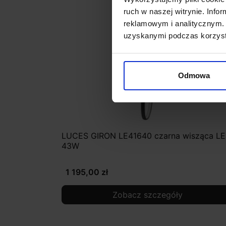
ruch w naszej witrynie. Inf
reklamowym i analitycznym. 
uzyskanymi podczas korzysta
Odmowa
LUCES GIRON LE41640 czarna wisząca L
43W
1 195,00 zł
Zobacz szczegóły