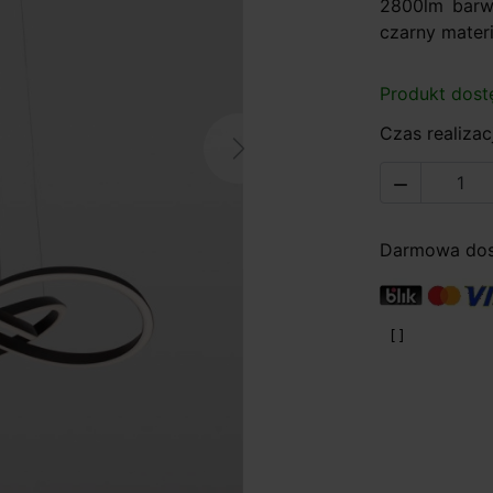
2800lm barwa
czarny materi
Produkt dost
Czas realizacj
Next

Darmowa dost