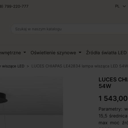
8) 799-220-777
zewnętrzne
Oświetlenie szynowe
Źródła światła LE
LUCES CHIAPAS LE42834 lampa wisząca LED 54W
 wiszące LED
LUCES CHI
54W
1 543,00
Parametry: w
15,5 średnic
max moc źród