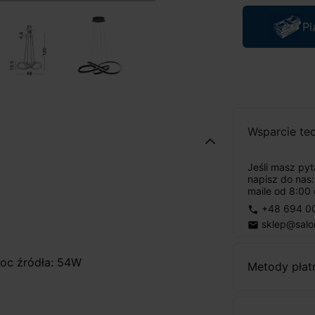
Pl
Wsparcie te
Jeśli masz py
napisz do nas
maile od 8:00 
+48 694 0
phone
sklep@salo
email
moc źródła: 54W
Metody płat