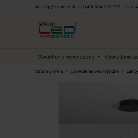
sklep@salonled.pl
(+48) 694-000-777
(+4

phone
phone
Oświetlenie wewnętrzne
Oświetlenie 
Strona główna
Oświetlenie wewnętrzne
Lampy