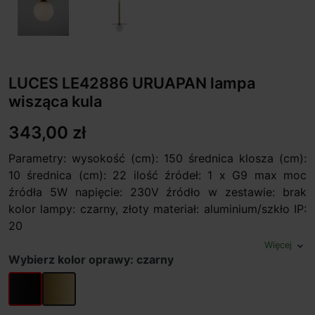
LUCES LE42886 URUAPAN lampa
wisząca kula
343,00 zł
Parametry: wysokość (cm): 150 średnica klosza (cm):
10 średnica (cm): 22 ilość źródeł: 1 x G9 max moc
źródła 5W napięcie: 230V źródło w zestawie: brak
kolor lampy: czarny, złoty materiał: aluminium/szkło IP:
20
Więcej
expand_more
Wybierz kolor oprawy: czarny
czarny
złoty