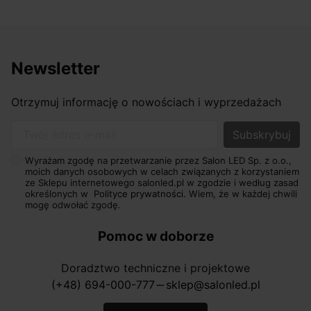
Newsletter
Otrzymuj informację o nowościach i wyprzedażach
Twój adres e-mail
Wyrażam zgodę na przetwarzanie przez Salon LED Sp. z o.o.,
moich danych osobowych w celach związanych z korzystaniem
ze Sklepu internetowego salonled.pl w zgodzie i według zasad
określonych w
Polityce prywatności.
Wiem, że w każdej chwili
mogę odwołać zgodę.
Pomoc w doborze
Doradztwo techniczne i projektowe
(+48) 694-000-777
sklep@salonled.pl
horizontal_rule