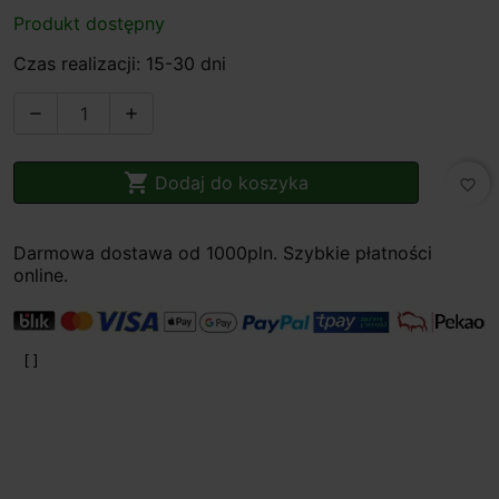
Produkt dostępny
Czas realizacji: 15-30 dni



Dodaj do koszyka
favorite_border
Darmowa dostawa od 1000pln. Szybkie płatności
online.