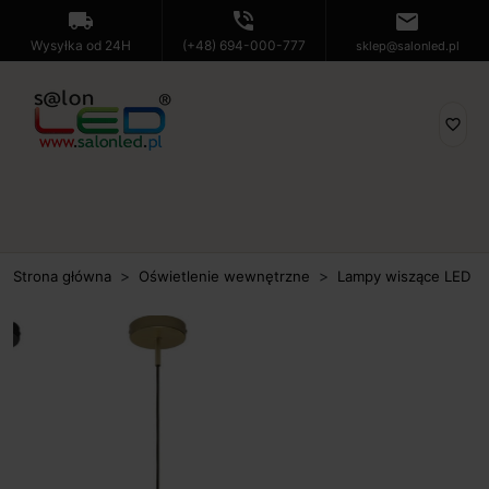
local_shipping
phone_in_talk
mail
Wysyłka od 24H
(+48) 694-000-777
sklep@salonled.pl
favorite_border
Strona główna
Oświetlenie wewnętrzne
Lampy wiszące LED