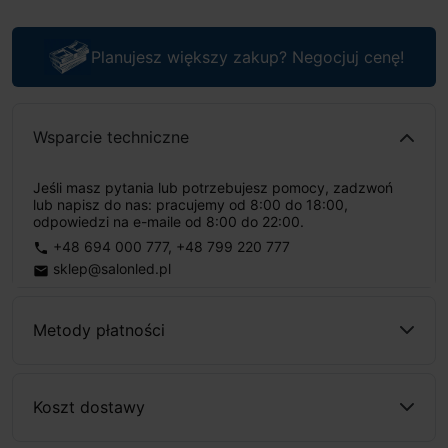
Planujesz większy zakup? Negocjuj cenę!
Wsparcie techniczne
Jeśli masz pytania lub potrzebujesz pomocy, zadzwoń
lub napisz do nas: pracujemy od 8:00 do 18:00,
odpowiedzi na e-maile od 8:00 do 22:00.
+48 694 000 777
,
+48 799 220 777
phone
sklep@salonled.pl
email
Metody płatności
Koszt dostawy