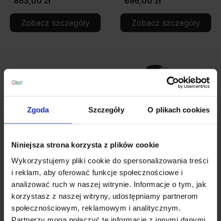
863,00 zł
696,00 zł
Zobacz szczegóły
Zobacz szczegóły
Zgoda
Szczegóły
O plikach cookies
Niniejsza strona korzysta z plików cookie
LUCES LE42885/90
LUCES LE42887/92
Wykorzystujemy pliki cookie do spersonalizowania treści
URUAPAN czarna, złota
URUAPAN czarna, złota
i reklam, aby oferować funkcje społecznościowe i
wisząca 8xG9
sufitowa 4xG9
analizować ruch w naszej witrynie. Informacje o tym, jak
korzystasz z naszej witryny, udostępniamy partnerom
1 910,00 zł
791,00 zł
społecznościowym, reklamowym i analitycznym.
Partnerzy mogą połączyć te informacje z innymi danymi