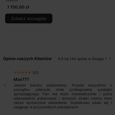
1 150,00 zł
Zobacz szczegóły
Opinie naszych Klientów
4.9 na 144 opinie w Google
keyboard_arrow_left
keyboard_arrow_right
Popr
Na
5/5
star
star
star
star
star
Max777
Jestem bardzo zadowolony. Przede wszystkim od
początku uderzyło mnie profesjonalne podejście
sprzedającego. Pan ma duże doświadczenie i potrafi
odpowiednio pokierować i doradzić dzięki czemu mamy
nasze wymarzone oświetlenie. Dodatkowo udało się to
osiągnąć w przyzwoitych pieniądzach.