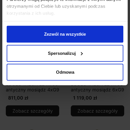
Zobacz szczegóły
Zobacz szczegóły
otrzymanymi od Ciebie lub uzyskanymi podczas
korzystania z ich usług.
Zezwól na wszystkie
Spersonalizuj
Odmowa
LUCES TALCA LE41790
LUCES TALCA LE41793
antyczny mosiądz 4xG9
antyczny mosiądz 6xG9
811,00 zł
1 119,00 zł
Zobacz szczegóły
Zobacz szczegóły