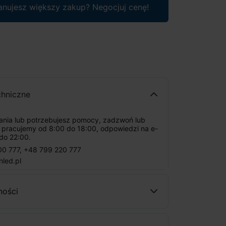
anujesz większy zakup? Negocjuj cenę!
chniczne
tania lub potrzebujesz pomocy, zadzwoń lub
: pracujemy od 8:00 do 18:00, odpowiedzi na e-
do 22:00.
00 777
,
+48 799 220 777
nled.pl
ności