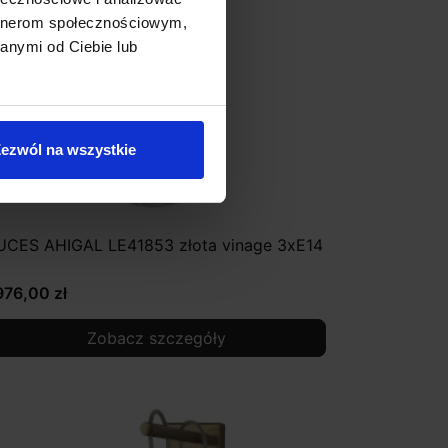
artnerom społecznościowym,
anymi od Ciebie lub
ezwól na wszystkie
UCES AHIGAL LE41853 złota vinage 3xE14
976,00 zł
Zobacz szczegóły