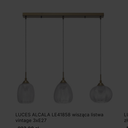
LUCES ALCALA LE41858 wisząca listwa
L
vintage 3xE27
z