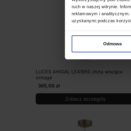
ruch w naszej witrynie. Inf
reklamowym i analitycznym. 
uzyskanymi podczas korzysta
Odmowa
LUCES AHIGAL LE41850 złota wisząca
vintage
365,00 zł
Zobacz szczegóły