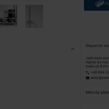
Pl
Wsparcie te
Jeśli masz py
napisz do nas
maile od 8:00 
+48 694 0
phone
sklep@salo
email
Metody płat