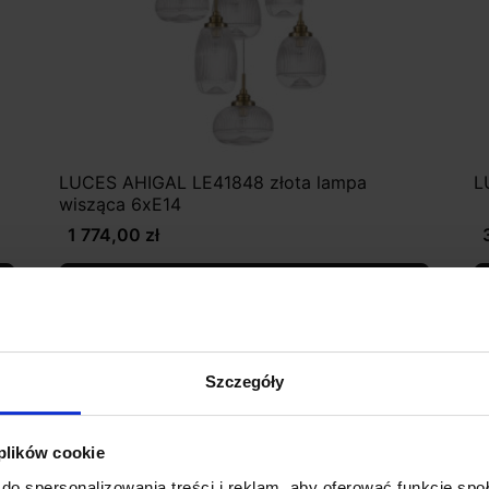
LUCES AHIGAL LE41848 złota lampa
L
wisząca 6xE14
1 774,00 zł
Zobacz szczegóły
Szczegóły
 plików cookie
do spersonalizowania treści i reklam, aby oferować funkcje sp