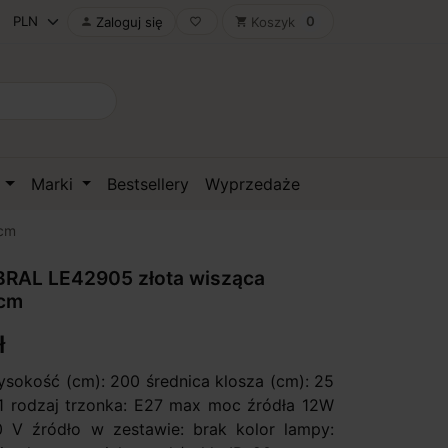
0
Zaloguj się
Koszyk

favorite_border
shopping_cart
D
Marki
Bestsellery
Wyprzedaże
5cm
RAL LE42905 złota wisząca
5cm
ł
ysokość (cm): 200 średnica klosza (cm): 25
: 1 rodzaj trzonka: E27 max moc źródła 12W
0 V źródło w zestawie: brak kolor lampy: