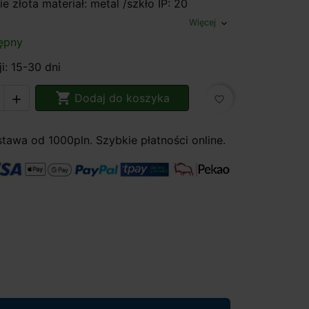
ie złota materiał: metal /szkło IP: 20
Więcej
expand_more
ępny
i: 15-30 dni

Dodaj do koszyka

favorite_border
awa od 1000pln. Szybkie płatności online.