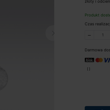
złoty i odcien
Produkt dost
Czas realizacj
Next

Darmowa dost