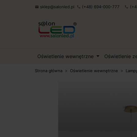
sklep@salonled.pl
(+48) 694-000-777
(+4

phone
phone
Oświetlenie wewnętrzne
Oświetlenie 
Strona główna
Oświetlenie wewnętrzne
Lampy