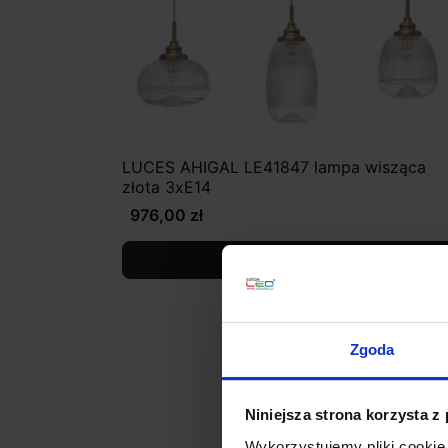
LUCES AHIGAL LE41847 lampa wisząca
złota 3xE14
976,00 zł
Zobacz szczegóły
Zgoda
Niniejsza strona korzysta z
Wykorzystujemy pliki cookie 