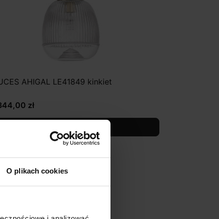
UCES AHIGAL LE41849 kinkiet
344,00 zł
Zobacz szczegóły
O plikach cookies
ołecznościowe i analizować