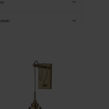
wy
rodukt