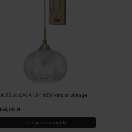
UCES ALCALA LE41856 kinkiet vintage
358,00 zł
Zobacz szczegóły