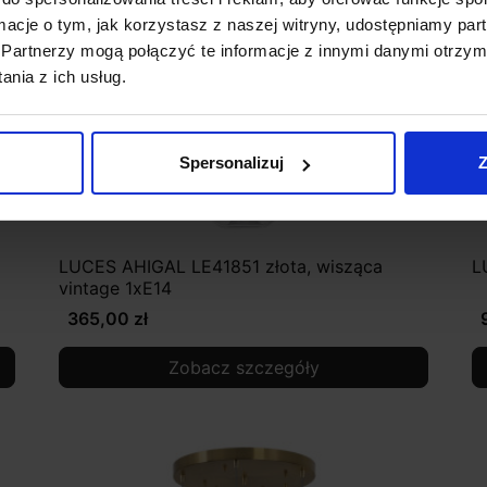
ormacje o tym, jak korzystasz z naszej witryny, udostępniamy p
Partnerzy mogą połączyć te informacje z innymi danymi otrzym
nia z ich usług.
Spersonalizuj
Z
LUCES AHIGAL LE41851 złota, wisząca
L
vintage 1xE14
365,00 zł
Zobacz szczegóły