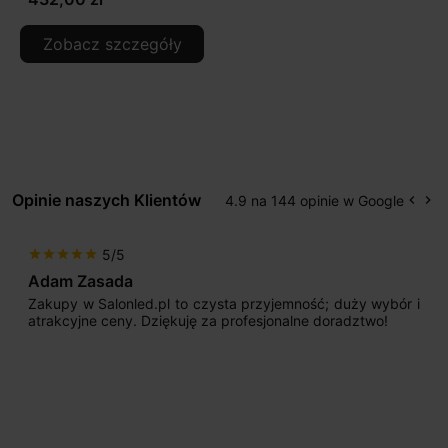
Zobacz szczegóły
Opinie naszych Klientów
4.9 na 144 opinie w Google
keyboard_arrow_left
keyboard_arrow_right
Popr
Na
5/5
star
star
star
star
star
Adam Zasada
Zakupy w Salonled.pl to czysta przyjemność; duży wybór i
atrakcyjne ceny. Dziękuję za profesjonalne doradztwo!