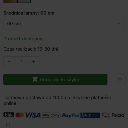
Średnica lampy: 60 cm
Produkt dostępny
Czas realizacji: 15-30 dni



Dodaj do koszyka
favorite_border
Darmowa dostawa od 1000pln. Szybkie płatności
online.