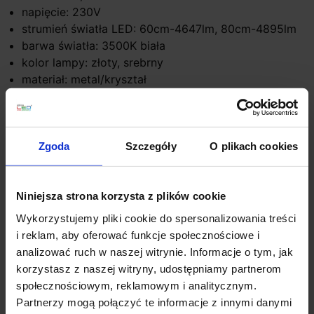
napięcie: 230V
strumień światła LED: 60cm-4647lm, 80cm-4895lm
barwa światła: 3500K biała
kolor lampy: złoty, srebrny
materiał: metal/kryształ
IP: 20
Szczegóły produktu
Zgoda
Szczegóły
O plikach cookies
Niniejsza strona korzysta z plików cookie
Zobacz także
Wykorzystujemy pliki cookie do spersonalizowania treści
i reklam, aby oferować funkcje społecznościowe i
analizować ruch w naszej witrynie. Informacje o tym, jak
korzystasz z naszej witryny, udostępniamy partnerom
społecznościowym, reklamowym i analitycznym.
Partnerzy mogą połączyć te informacje z innymi danymi