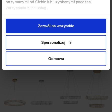
otrzymanymi od Ciebie lub uzyskanymi podczas
korzystania z ich usług.
LUCES BAUTA LE42911
LUCES BAUTA
Zezwól na wszystkie
plafon LED 36W złoty
LE42912/13 złota lampa
60cm
wisząca 60cm, 80cm
1 660,00 zł
1 674,00 zł
Spersonalizuj
Zobacz szczegóły
Zobacz szczegóły
Odmowa