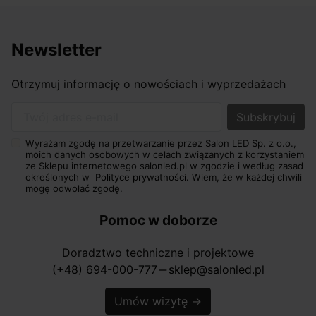
Newsletter
Otrzymuj informację o nowościach i wyprzedażach
Twój adres e-mail
Wyrażam zgodę na przetwarzanie przez Salon LED Sp. z o.o.,
moich danych osobowych w celach związanych z korzystaniem
ze Sklepu internetowego salonled.pl w zgodzie i według zasad
określonych w
Polityce prywatności.
Wiem, że w każdej chwili
mogę odwołać zgodę.
Pomoc w doborze
Doradztwo techniczne i projektowe
(+48) 694-000-777
sklep@salonled.pl
horizontal_rule
Umów wizytę
→