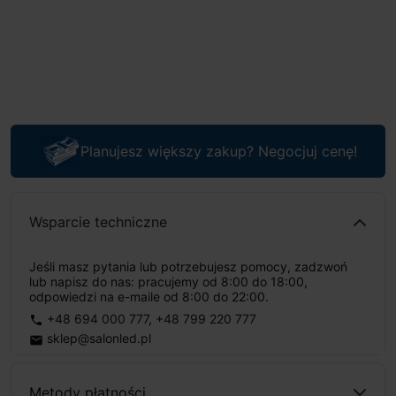
Planujesz większy zakup? Negocjuj cenę!
Wsparcie techniczne
Jeśli masz pytania lub potrzebujesz pomocy, zadzwoń
lub napisz do nas: pracujemy od 8:00 do 18:00,
odpowiedzi na e-maile od 8:00 do 22:00.
+48 694 000 777
,
+48 799 220 777
phone
sklep@salonled.pl
email
Metody płatności