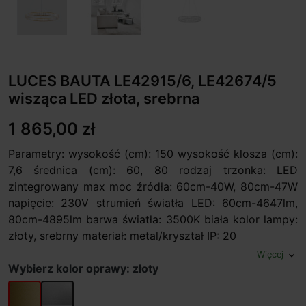
LUCES BAUTA LE42915/6, LE42674/5
wisząca LED złota, srebrna
1 865,00 zł
Parametry: wysokość (cm): 150 wysokość klosza (cm):
7,6 średnica (cm): 60, 80 rodzaj trzonka: LED
zintegrowany max moc źródła: 60cm-40W, 80cm-47W
napięcie: 230V strumień światła LED: 60cm-4647lm,
80cm-4895lm barwa światła: 3500K biała kolor lampy:
złoty, srebrny materiał: metal/kryształ IP: 20
Więcej
expand_more
Wybierz kolor oprawy: złoty
złoty
srebrny