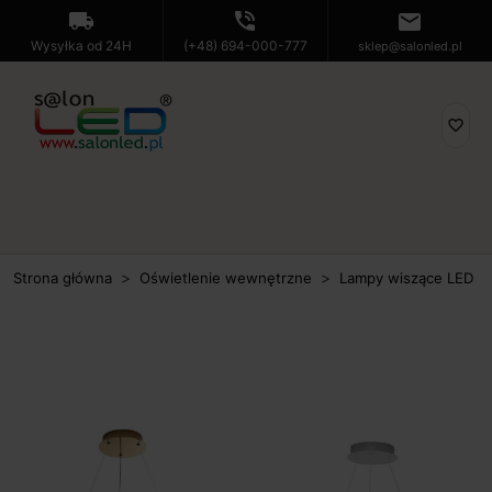
local_shipping
phone_in_talk
mail
Wysyłka od 24H
(+48) 694-000-777
sklep@salonled.pl
favorite_border
Strona główna
Oświetlenie wewnętrzne
Lampy wiszące LED