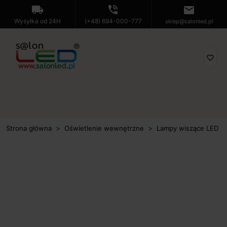
local_shipping
phone_in_talk
mail
Wysyłka od 24H
(+48) 694-000-777
sklep@salonled.pl
favorite_border
Strona główna
Oświetlenie wewnętrzne
Lampy wiszące LED