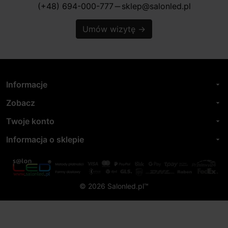
(+48) 694-000-777
sklep@salonled.pl
horizontal_rule
Umów wizytę
→
Informacje
arrow_drop_down
Zobacz
arrow_drop_down
Twoje konto
arrow_drop_down
Informacja o sklepie
arrow_drop_down
© 2026 Salonled.pl™