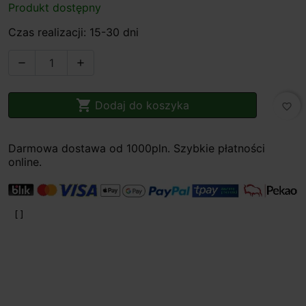
Produkt dostępny
Czas realizacji: 15-30 dni



Dodaj do koszyka
favorite_border
Darmowa dostawa od 1000pln. Szybkie płatności
online.