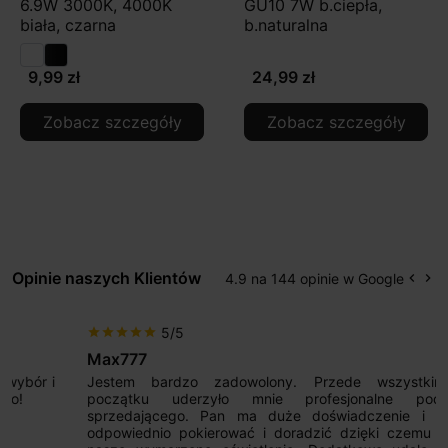
6.9W 3000K, 4000K
GU10 7W b.ciepła,
biała, czarna
b.naturalna
9,99 zł
24,99 zł
Zobacz szczegóły
Zobacz szczegóły
Opinie naszych Klientów
4.9 na 144 opinie w Google
keyboard_arrow_left
keyboard_arrow_right
Popr
Na
5/5
star
star
star
star
star
Max777
Jestem bardzo zadowolony. Przede wszystkim od
początku uderzyło mnie profesjonalne podejście
sprzedającego. Pan ma duże doświadczenie i potrafi
odpowiednio pokierować i doradzić dzięki czemu mamy