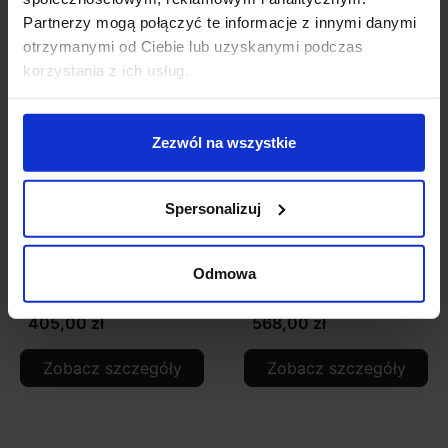
Partnerzy mogą połączyć te informacje z innymi danymi
otrzymanymi od Ciebie lub uzyskanymi podczas
korzystania z ich usług.
Zezwól na wszystkie
Spersonalizuj
LUCES CAYES LE42616
LUCES CAYES LE42617
plafon sufitowy LED
lampa sufitowa LED
Odmowa
3xGU10
czarno-złota
405,00 zł
568,00 zł
Zobacz szczegóły
Zobacz szczegóły