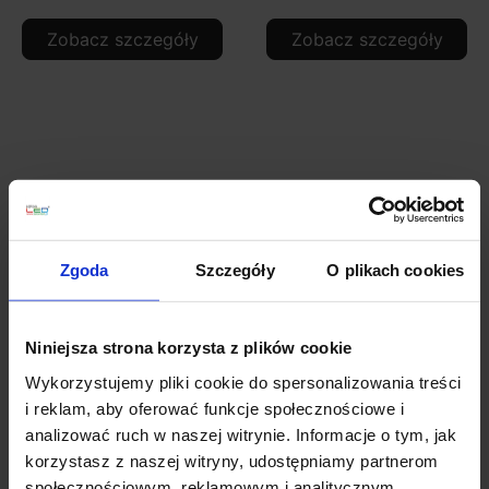
Zobacz szczegóły
Zobacz szczegóły
Zgoda
Szczegóły
O plikach cookies
LUCES CAYES LE42614
LUCES CAYES LE42615
Niniejsza strona korzysta z plików cookie
lampa sufitowa 3xGU10
listwa sufitowa LED
Wykorzystujemy pliki cookie do spersonalizowania treści
4xGU10
i reklam, aby oferować funkcje społecznościowe i
420,00 zł
529,00 zł
analizować ruch w naszej witrynie. Informacje o tym, jak
korzystasz z naszej witryny, udostępniamy partnerom
Zobacz szczegóły
Zobacz szczegóły
społecznościowym, reklamowym i analitycznym.