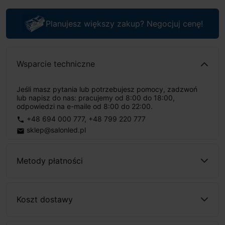
Planujesz większy zakup? Negocjuj cenę!
Wsparcie techniczne
Jeśli masz pytania lub potrzebujesz pomocy, zadzwoń
lub napisz do nas: pracujemy od 8:00 do 18:00,
odpowiedzi na e-maile od 8:00 do 22:00.
+48 694 000 777
,
+48 799 220 777
phone
sklep@salonled.pl
email
Metody płatności
Koszt dostawy