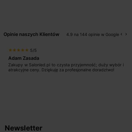
Opinie naszych Klientów
4.9 na 144 opinie w Google
keyboard_arrow_left
keyboard_arrow_right
Popr
Na
5/5
star
star
star
star
star
Adam Zasada
Zakupy w Salonled.pl to czysta przyjemność; duży wybór i
atrakcyjne ceny. Dziękuję za profesjonalne doradztwo!
Newsletter