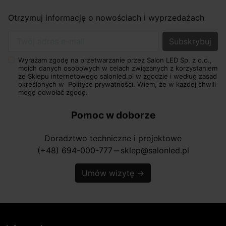
Otrzymuj informację o nowościach i wyprzedażach
Twój adres e-mail
Wyrażam zgodę na przetwarzanie przez Salon LED Sp. z o.o.,
moich danych osobowych w celach związanych z korzystaniem
ze Sklepu internetowego salonled.pl w zgodzie i według zasad
określonych w
Polityce prywatności.
Wiem, że w każdej chwili
mogę odwołać zgodę.
Pomoc w doborze
Doradztwo techniczne i projektowe
(+48) 694-000-777
sklep@salonled.pl
horizontal_rule
Umów wizytę
→