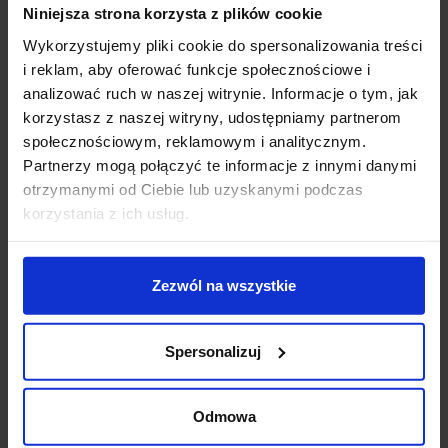
Niniejsza strona korzysta z plików cookie
Wykorzystujemy pliki cookie do spersonalizowania treści
Opis
i reklam, aby oferować funkcje społecznościowe i
analizować ruch w naszej witrynie. Informacje o tym, jak
Parametry:
korzystasz z naszej witryny, udostępniamy partnerom
społecznościowym, reklamowym i analitycznym.
wysokość (cm): 210
Partnerzy mogą połączyć te informacje z innymi danymi
wysokość klosza (cm): 42
otrzymanymi od Ciebie lub uzyskanymi podczas
szerokość (cm): 120
korzystania z ich usług.
ilość źródeł: 30
rodzaj trzonka: G9
max moc źródła: 5W
Zezwól na wszystkie
napięcie: 230V
możliwość ściemniania: Tak, z zastosowaniem
ściemnialnej żarówki.
Spersonalizuj
kolor lampy: czarny
materiał: metal/szkło
IP: 20
Odmowa