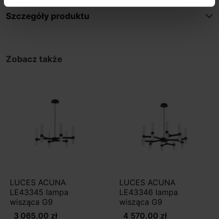
Szczegóły produktu
Zobacz także
LUCES ACUNA
LUCES ACUNA
LE43345 lampa
LE43346 lampa
wisząca G9
wisząca G9
3 065,00 zł
4 570,00 zł