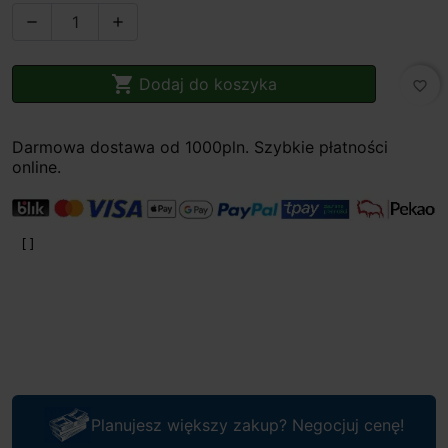



Dodaj do koszyka
favorite_border
Darmowa dostawa od 1000pln. Szybkie płatności
online.
Planujesz większy zakup? Negocjuj cenę!