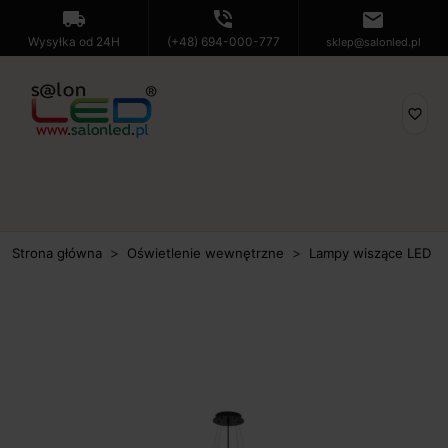
local_shipping
phone_in_talk
mail
Wysyłka od 24H
(+48) 694-000-777
sklep@salonled.pl
favorite_border
Strona główna
Oświetlenie wewnętrzne
Lampy wiszące LED