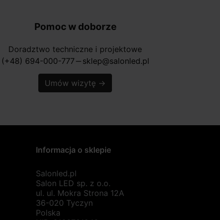
Pomoc w doborze
Doradztwo techniczne i projektowe
(+48) 694-000-777
sklep@salonled.pl
horizontal_rule
Umów wizytę
→
Informacja o sklepie
Salonled.pl
Salon LED sp. z o.o.
ul. ul. Mokra Strona 12A
36-020 Tyczyn
Polska