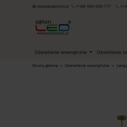
sklep@salonled.pl
(+48) 694-000-777
(+4

phone
phone
Oświetlenie wewnętrzne
Oświetlenie 
Strona główna
Oświetlenie wewnętrzne
Lampy