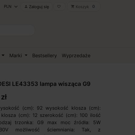
0
Zaloguj się
Koszyk

favorite_border
shopping_cart
D
Marki
Bestsellery
Wyprzedaże
ESI LE43353 lampa wisząca G9
zł
wysokość (cm): 92 wysokość klosza (cm):
a klosza (cm): 12 szerokość (cm): 100 ilość
rodzaj trzonka: G9 max moc źródła: 5W
230V możliwość ściemniania: Tak, z