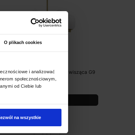
O plikach cookies
UCES BADESI LE43351 lampa wisząca G9
ołecznościowe i analizować
artnerom społecznościowym,
2 254,00 zł
anymi od Ciebie lub
Zobacz szczegóły
ezwól na wszystkie