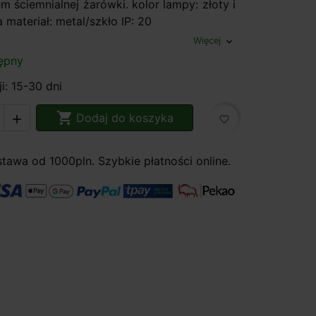
 ściemnialnej żarówki. kolor lampy: złoty i
a materiał: metal/szkło IP: 20
Więcej
expand_more
ępny
i: 15-30 dni

Dodaj do koszyka

favorite_border
awa od 1000pln. Szybkie płatności online.