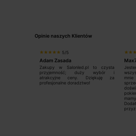
Opinie naszych Klientów
5/5
star
star
star
star
star
star
star
sta
Adam Zasada
Max
alny sklep,
Zakupy w Salonled.pl to czysta
Jeste
niam fachową
przyjemność; duży wybór i
wszy
 wyborze
atrakcyjne ceny. Dziękuję za
mnie
Zdecydowanie
profesjonalne doradztwo!
sprz
doświ
pokie
mamy 
Dodat
przyz