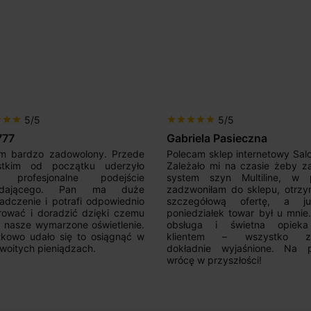
5/5
5/5
r
star
star
star
star
star
star
star
777
Gabriela Pasieczna
m bardzo zadowolony. Przede
Polecam sklep internetowy Sal
stkim od początku uderzyło
Zależało mi na czasie żeby z
 profesjonalne podejście
system szyn Multiline, w p
edającego. Pan ma duże
zadzwoniłam do sklepu, otrz
adczenie i potrafi odpowiednio
szczegółową ofertę, a 
rować i doradzić dzięki czemu
poniedziałek towar był u mnie
nasze wymarzone oświetlenie.
obsługa i świetna opiek
kowo udało się to osiągnąć w
klientem – wszystko zo
woitych pieniądzach.
dokładnie wyjaśnione. Na 
wrócę w przyszłości!