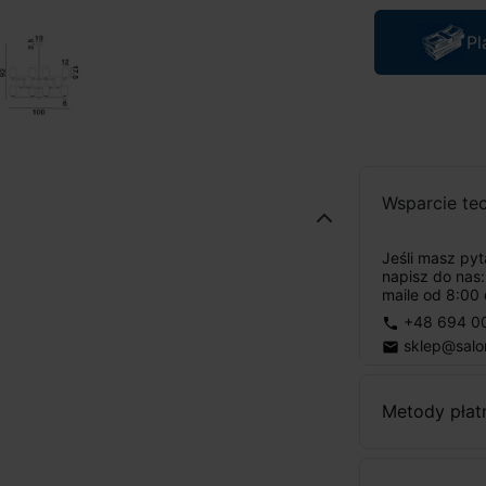
Pl
Wsparcie te
Jeśli masz py
napisz do nas
maile od 8:00 
+48 694 0
phone
sklep@salo
email
Metody płat