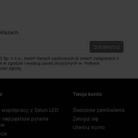
zedażach
D Sp. z o.o., moich danych osobowych w celach związanych z
pl w zgodzie i według zasad określonych w
Polityce
ołać zgodę.
z
Twoje konto
a współpracy z Salon LED
Śledzenie zamówienia
 najczęstsze pytania
Zaloguj się
ów
Utwórz konto
cje