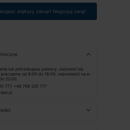
anujesz większy zakup? Negocjuj cenę!
chniczne
tania lub potrzebujesz pomocy, zadzwoń lub
: pracujemy od 8:00 do 18:00, odpowiedzi na e-
do 22:00.
00 777
,
+48 799 220 777
nled.pl
ności