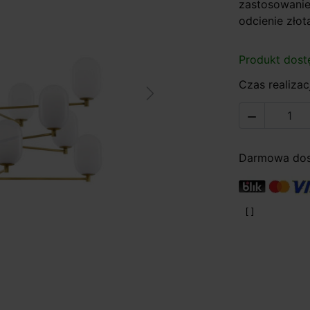
zastosowaniem
odcienie złot
Produkt dost
Czas realizacj
Next

Darmowa dost