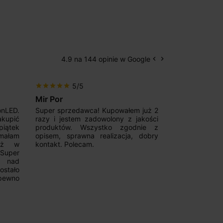
4.9 na 144 opinie w Google
keyboard_arrow_left
keyboard_arrow_right
Poprzedni
Następny
5/5
5/5
star
star
star
star
star
star
star
star
star
star
Mir Por
Patryk123
onLED.
Super sprzedawca! Kupowałem już 2
Szybka real
akupić
razy i jestem zadowolony z jakości
konkurencyjn
iątek
produktów. Wszystko zgodnie z
pomoc w 
ymałam
opisem, sprawna realizacja, dobry
magnetycznyc
już w
kontakt. Polecam.
wyboru. Z p
.Super
ponownie.
a nad
stało
pewno