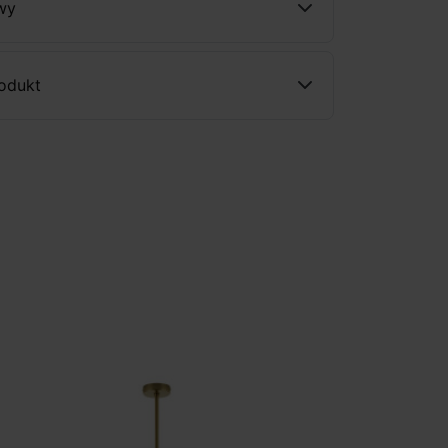
wy
rodukt