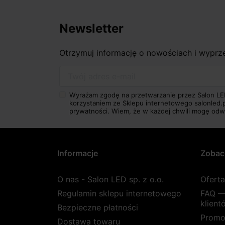
Newsletter
Otrzymuj informację o nowościach i wypr
Twój adres e-mail
Wyrażam zgodę na przetwarzanie przez Salon LE
korzystaniem ze Sklepu internetowego salonled.
prywatności.
Wiem, że w każdej chwili mogę odw
Informacje
Zobac
O nas - Salon LED sp. z o.o.
Ofert
Regulamin sklepu internetowego
FAQ —
klient
Bezpieczne płatności
Promo
Dostawa towaru