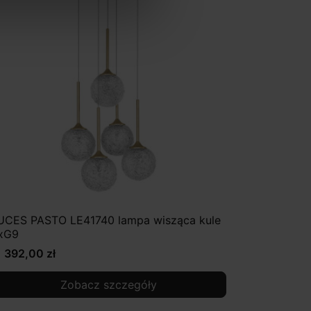
UCES PASTO LE41740 lampa wisząca kule
xG9
1 392,00 zł
Zobacz szczegóły