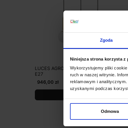
Zgoda
Niniejsza strona korzysta z
LUCES AGRO LE43225 lampa wisząca 3 x
Wykorzystujemy pliki cookie 
E27
ruch w naszej witrynie. Inf
946,00 zł
reklamowym i analitycznym. 
uzyskanymi podczas korzysta
Zobacz szczegóły
Odmowa