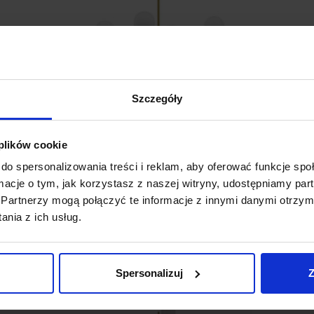
Szczegóły
 plików cookie
LUCES BADESI LE43350 lampa wisząca G9
L
do spersonalizowania treści i reklam, aby oferować funkcje sp
ormacje o tym, jak korzystasz z naszej witryny, udostępniamy p
3 157,00 zł
Partnerzy mogą połączyć te informacje z innymi danymi otrzym
nia z ich usług.
Zobacz szczegóły
Spersonalizuj
Z