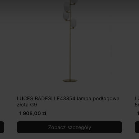
LUCES BADESI LE43354 lampa podłogowa
L
złota G9
5
1 908,00 zł
Zobacz szczegóły