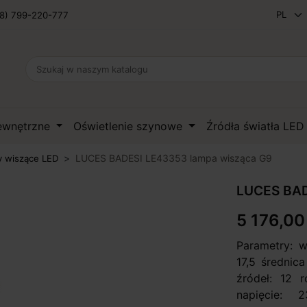
8) 799-220-777
zewnętrzne
Oświetlenie szynowe
Źródła światła LE
LUCES BADESI LE43353 lampa wisząca G9
 wiszące LED
LUCES BAD
5 176,00 
Parametry: 
17,5 średnic
źródeł: 12 
napięcie: 