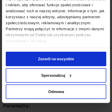
i reklam, aby oferować funkcje społecznościowe i
+48 694 000 777
,
+48 799 220 777
phone
analizować ruch w naszej witrynie. Informacje o tym, jak
sklep@salonled.pl
email
korzystasz z naszej witryny, udostępniamy partnerom
społecznościowym, reklamowym i analitycznym.
Metody płatności
Partnerzy mogą połączyć te informacje z innymi danymi
otrzymanymi od Ciebie lub uzyskanymi podczas
korzystania z ich usług.
Koszt dostawy
Zezwól na wszystkie
Zapytaj o produkt
Spersonalizuj
Opis
Odmowa
Parametry: