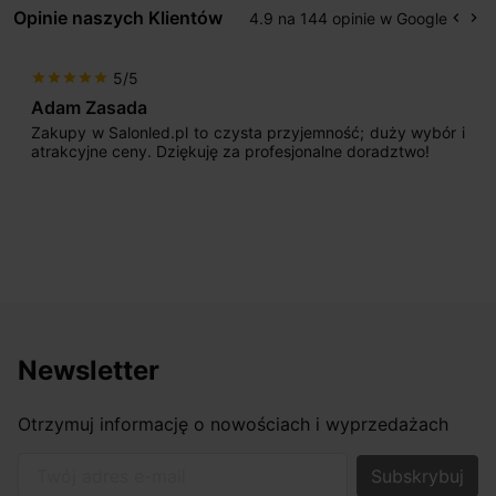
Opinie naszych Klientów
4.9 na 144 opinie w Google
keyboard_arrow_left
keyboard_arrow_right
Popr
Na
5/5
star
star
star
star
star
Adam Zasada
Zakupy w Salonled.pl to czysta przyjemność; duży wybór i
atrakcyjne ceny. Dziękuję za profesjonalne doradztwo!
Newsletter
Otrzymuj informację o nowościach i wyprzedażach
Twój adres e-mail