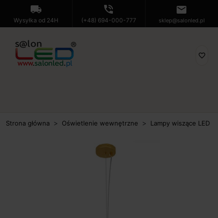
local_shipping
phone_in_talk
mail
Wysyłka od 24H
(+48) 694-000-777
sklep@salonled.pl
favorite_border
Strona główna
Oświetlenie wewnętrzne
Lampy wiszące LED