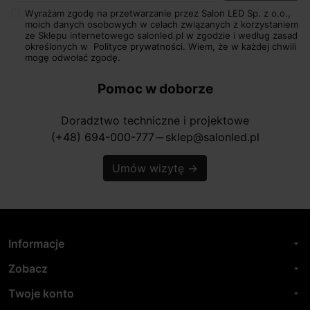
Wyrażam zgodę na przetwarzanie przez Salon LED Sp. z o.o.,
moich danych osobowych w celach związanych z korzystaniem
ze Sklepu internetowego salonled.pl w zgodzie i według zasad
określonych w
Polityce prywatności.
Wiem, że w każdej chwili
mogę odwołać zgodę.
Pomoc w doborze
Doradztwo techniczne i projektowe
(+48) 694-000-777
sklep@salonled.pl
horizontal_rule
Umów wizytę
→
Informacje
arrow_drop_down
Zobacz
arrow_drop_down
Twoje konto
arrow_drop_down