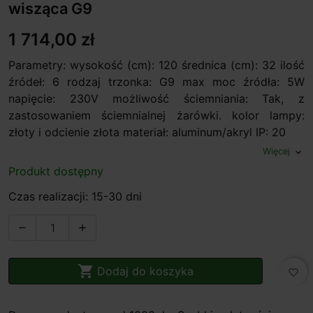
wisząca G9
1 714,00 zł
Parametry: wysokość (cm): 120 średnica (cm): 32 ilość
źródeł: 6 rodzaj trzonka: G9 max moc źródła: 5W
napięcie: 230V możliwość ściemniania: Tak, z
zastosowaniem ściemnialnej żarówki. kolor lampy:
złoty i odcienie złota materiał: aluminum/akryl IP: 20
Więcej
expand_more
Produkt dostępny
Czas realizacji: 15-30 dni



Dodaj do koszyka
favorite_border