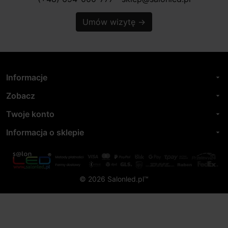
Umów wizytę
→
Informacje
arrow_drop_down
Zobacz
arrow_drop_down
Twoje konto
arrow_drop_down
Informacja o sklepie
arrow_drop_down
© 2026 Salonled.pl™