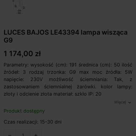
LUCES BAJOS LE43394 lampa wisząca
G9
1 174,00 zł
Parametry: wysokość (cm): 191 średnica (cm): 50 ilość
źródeł: 3 rodzaj trzonka: G9 max moc źródła: 5W
napięcie: 230V możliwość ściemniania: Tak, z
zastosowaniem ściemnialnej żarówki. kolor lampy:
złoty i odcienie złota materiał: szkło IP: 20
Więcej
expand_more
Produkt dostępny
Czas realizacji: 15-30 dni

