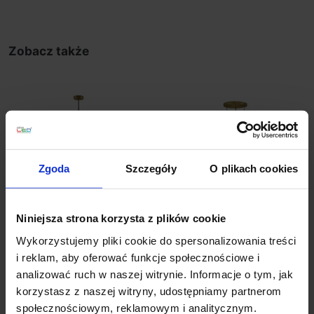
Zobacz także
Zgoda
Szczegóły
O plikach cookies
Niniejsza strona korzysta z plików cookie
LUCES ACUYO
LUCES ACUYO
Wykorzystujemy pliki cookie do spersonalizowania treści
LE43355/6/7 lampa
LE43358 lampa
wisząca 12W
wisząca E14
i reklam, aby oferować funkcje społecznościowe i
analizować ruch w naszej witrynie. Informacje o tym, jak
456,00 zł
1 744,00 zł
korzystasz z naszej witryny, udostępniamy partnerom
Zobacz szczegóły
Zobacz szczegóły
społecznościowym, reklamowym i analitycznym.