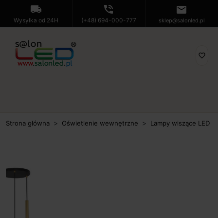
local_shipping
phone_in_talk
mail
Wysyłka od 24H
(+48) 694-000-777
sklep@salonled.pl
favorite_border
Strona główna
Oświetlenie wewnętrzne
Lampy wiszące LED