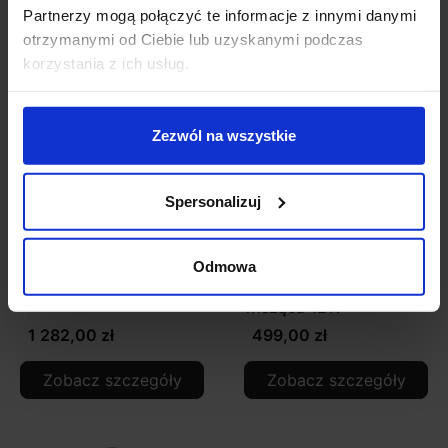
Partnerzy mogą połączyć te informacje z innymi danymi
otrzymanymi od Ciebie lub uzyskanymi podczas
korzystania z ich usług.
Zezwól na wszystkie
Spersonalizuj
LUCES ADELA LE43361
LUCES ADELA
Odmowa
lampa wisząca E27
LE43362/3 lampa
wisząca 12W
1 282,00 zł
499,00 zł
Zobacz szczegóły
Zobacz szczegóły