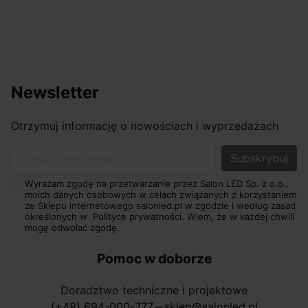
osiągnąć w przyzwoitych pieniądzach.
Newsletter
Otrzymuj informację o nowościach i wyprzedażach
Twój adres e-mail
Wyrażam zgodę na przetwarzanie przez Salon LED Sp. z o.o.,
moich danych osobowych w celach związanych z korzystaniem
ze Sklepu internetowego salonled.pl w zgodzie i według zasad
określonych w
Polityce prywatności.
Wiem, że w każdej chwili
mogę odwołać zgodę.
Pomoc w doborze
Doradztwo techniczne i projektowe
(+48) 694-000-777
sklep@salonled.pl
horizontal_rule