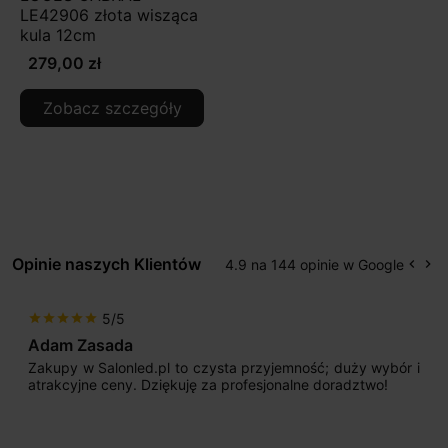
LE42906 złota wisząca
kula 12cm
279,00 zł
Zobacz szczegóły
Opinie naszych Klientów
4.9 na 144 opinie w Google
keyboard_arrow_left
keyboard_arrow_right
Popr
Na
5/5
star
star
star
star
star
Max777
mność; duży wybór i
Jestem bardzo zadowolony. Przede
alne doradztwo!
początku uderzyło mnie profesjona
sprzedającego. Pan ma duże doświadcz
odpowiednio pokierować i doradzić dzi
nasze wymarzone oświetlenie. Dodatkow