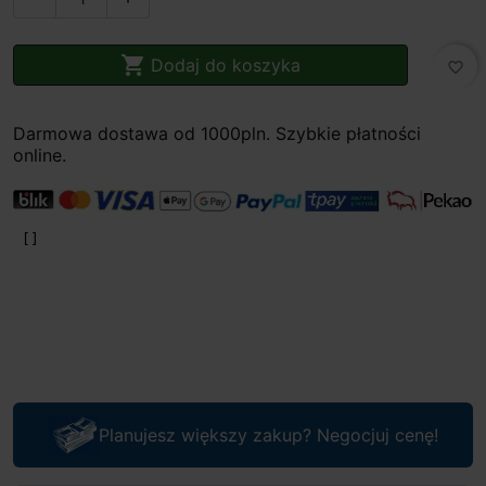

Dodaj do koszyka
favorite_border
Darmowa dostawa od 1000pln. Szybkie płatności
online.
Planujesz większy zakup? Negocjuj cenę!