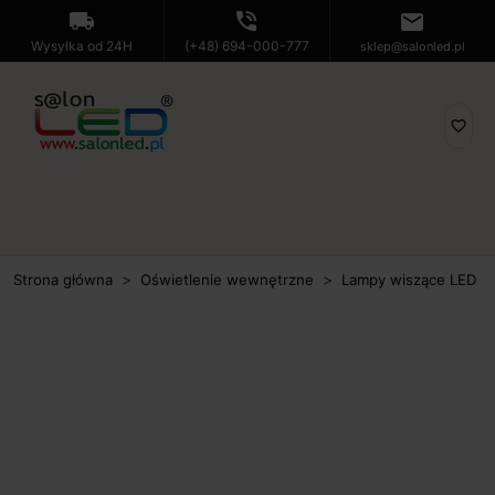
local_shipping
phone_in_talk
mail
Wysyłka od 24H
(+48) 694-000-777
sklep@salonled.pl
favorite_border
Strona główna
Oświetlenie wewnętrzne
Lampy wiszące LED