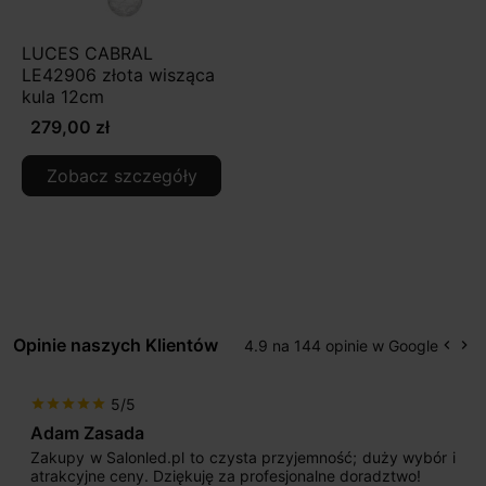
LUCES CABRAL
LE42906 złota wisząca
kula 12cm
279,00 zł
Zobacz szczegóły
Opinie naszych Klientów
4.9 na 144 opinie w Google
keyboard_arrow_left
keyboard_arrow_right
Popr
Na
5/5
star
star
star
star
star
Adam Zasada
Zakupy w Salonled.pl to czysta przyjemność; duży wybór i
atrakcyjne ceny. Dziękuję za profesjonalne doradztwo!