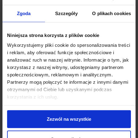
456,00 zł
1 744,00 zł
Zgoda
Szczegóły
O plikach cookies
Zobacz szczegóły
Zobacz szczegóły
Niniejsza strona korzysta z plików cookie
Wykorzystujemy pliki cookie do spersonalizowania treści
i reklam, aby oferować funkcje społecznościowe i
analizować ruch w naszej witrynie. Informacje o tym, jak
korzystasz z naszej witryny, udostępniamy partnerom
społecznościowym, reklamowym i analitycznym.
Partnerzy mogą połączyć te informacje z innymi danymi
otrzymanymi od Ciebie lub uzyskanymi podczas
korzystania z ich usług.
LUCES ADELA LE43361
LUCES ADELA
lampa wisząca E27
LE43362/3 lampa
wisząca 12W
Zezwól na wszystkie
1 282,00 zł
499,00 zł