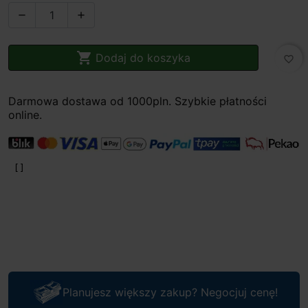



Dodaj do koszyka
favorite_border
Darmowa dostawa od 1000pln. Szybkie płatności
online.
Planujesz większy zakup? Negocjuj cenę!