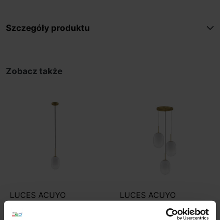
Szczegóły produktu
Zobacz także
LUCES ACUYO
LUCES ACUYO
LE43355/6/7 lampa
LE43358 lampa
wisząca 12W
wisząca E14