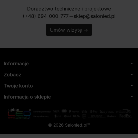
Doradztwo techniczne i projektowe
(+48) 694-000-777
sklep@salonled.pl
horizontal_rule
Umów wizytę
→
Informacje
arrow_drop_down
Zobacz
arrow_drop_down
Twoje konto
arrow_drop_down
Informacja o sklepie
arrow_drop_down
© 2026 Salonled.pl™