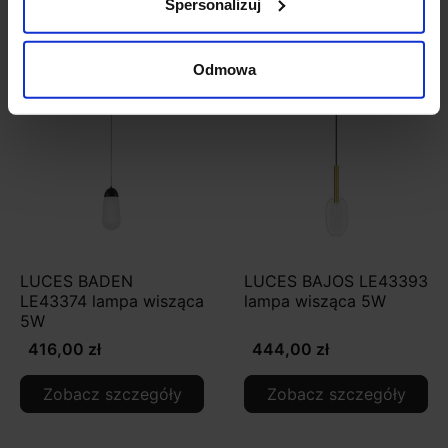
Zobacz szczegóły
Zobacz szczegóły
Spersonalizuj
Odmowa
LUCES BADEN
LUCES BAJOS LE43393
LE43374 lampa wisząca
lampa wisząca 5W
5W
416,00 zł
444,00 zł
Zobacz szczegóły
Zobacz szczegóły