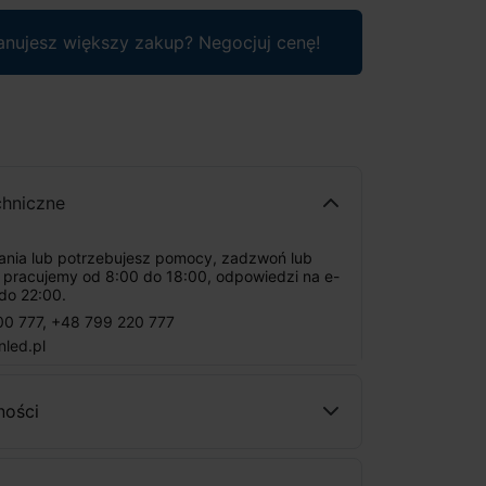
anujesz większy zakup? Negocjuj cenę!
chniczne
tania lub potrzebujesz pomocy, zadzwoń lub
: pracujemy od 8:00 do 18:00, odpowiedzi na e-
do 22:00.
00 777
,
+48 799 220 777
nled.pl
ności