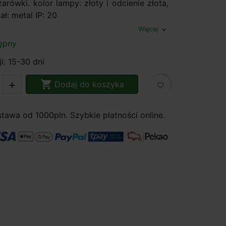
żarówki. kolor lampy: złoty i odcienie złota,
ał: metal IP: 20
Więcej
expand_more
ępny
i: 15-30 dni

Dodaj do koszyka

favorite_border
awa od 1000pln. Szybkie płatności online.