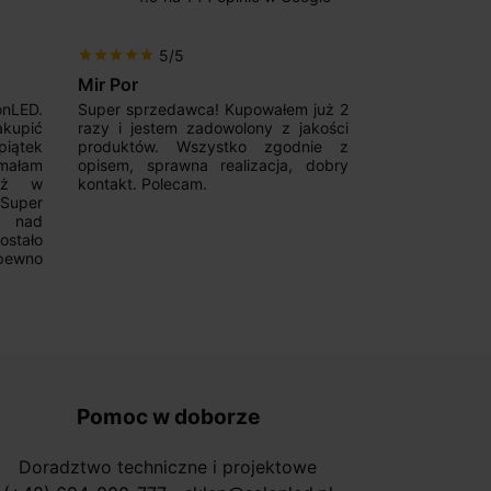
Poprzedni
Następny
5/5
5/5
star
star
star
star
star
star
star
star
star
star
Mir Por
Patryk123
onLED.
Super sprzedawca! Kupowałem już 2
Szybka real
akupić
razy i jestem zadowolony z jakości
konkurencyjn
iątek
produktów. Wszystko zgodnie z
pomoc w 
ymałam
opisem, sprawna realizacja, dobry
magnetycznyc
już w
kontakt. Polecam.
wyboru. Z p
.Super
ponownie.
a nad
stało
pewno
Pomoc w doborze
Doradztwo techniczne i projektowe