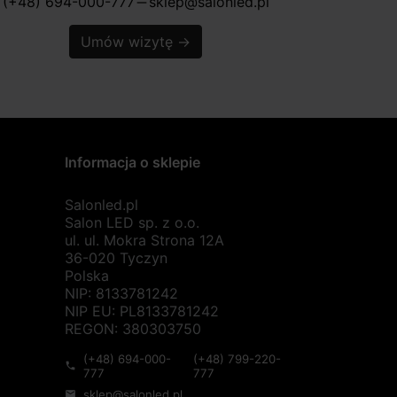
(+48) 694-000-777
sklep@salonled.pl
horizontal_rule
Umów wizytę
→
Informacja o sklepie
Salonled.pl
Salon LED sp. z o.o.
ul. ul. Mokra Strona 12A
36-020 Tyczyn
Polska
NIP: 8133781242
NIP EU: PL8133781242
REGON: 380303750
(+48) 694-000-
(+48) 799-220-
phone
777
777
sklep@salonled.pl
mail