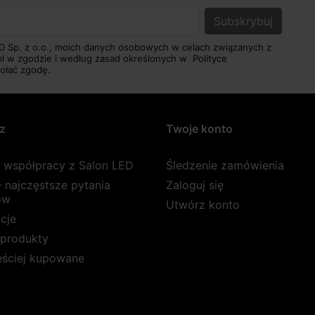
D Sp. z o.o., moich danych osobowych w celach związanych z
pl w zgodzie i według zasad określonych w
Polityce
ołać zgodę.
z
Twoje konto
a współpracy z Salon LED
Śledzenie zamówienia
 najczęstsze pytania
Zaloguj się
ów
Utwórz konto
cje
produkty
ęściej kupowane