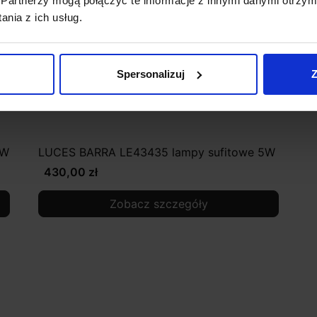
Partnerzy mogą połączyć te informacje z innymi danymi otrzym
nia z ich usług.
Spersonalizuj
Z
2W
LUCES BARRA LE43435 lampy sufitowe 5W
430,00 zł
Zobacz szczegóły