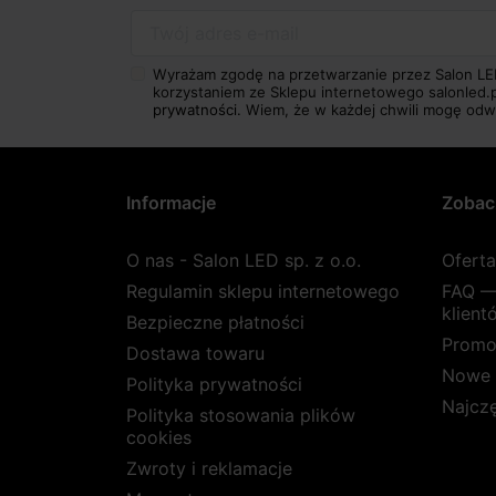
Twój adres e-mail
Wyrażam zgodę na przetwarzanie przez Salon LE
korzystaniem ze Sklepu internetowego salonled.
prywatności.
Wiem, że w każdej chwili mogę odw
Informacje
Zobac
O nas - Salon LED sp. z o.o.
Ofert
Regulamin sklepu internetowego
FAQ —
klient
Bezpieczne płatności
Promo
Dostawa towaru
Nowe 
Polityka prywatności
Najcz
Polityka stosowania plików
cookies
Zwroty i reklamacje