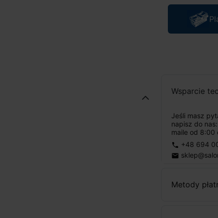
Pl
Wsparcie te
Jeśli masz py
napisz do nas
maile od 8:00 
+48 694 0
phone
sklep@salo
email
Metody płat