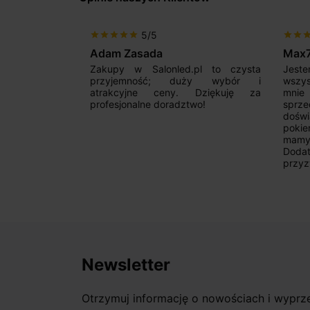
5/5
star
star
star
star
star
star
star
sta
Adam Zasada
Max
alny sklep,
Zakupy w Salonled.pl to czysta
Jeste
niam fachową
przyjemność; duży wybór i
wszy
 wyborze
atrakcyjne ceny. Dziękuję za
mnie
Zdecydowanie
profesjonalne doradztwo!
sprz
doświ
pokie
mamy 
Dodat
przyz
Newsletter
Otrzymuj informację o nowościach i wypr