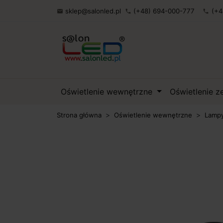
sklep@salonled.pl
(+48) 694-000-777
(+4

phone
phone
Oświetlenie wewnętrzne
Oświetlenie 
Strona główna
Oświetlenie wewnętrzne
Lampy