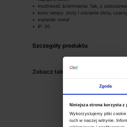
możliwość ściemniania: Tak, z zastosowa
kolor lampy: złoty i odcienie złota, czarn
materiał: metal
IP: 20
Szczegóły produktu
Zobacz także
Zgoda
favorite_border
Niniejsza strona korzysta z
Wykorzystujemy pliki cookie 
ruch w naszej witrynie. Inf