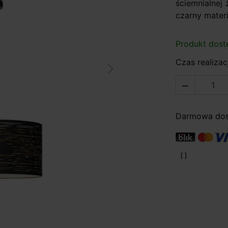
ściemnialnej 
czarny materi
Produkt dost
Czas realizacj
Next

Darmowa dost