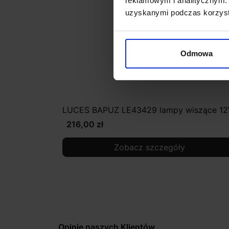
reklamowym i analitycznym. 
uzyskanymi podczas korzysta
Odmowa
LUCES BAPUZ LE43429 lampy wiszące 1
216,00 zł
Zobacz szczegóły
Opinie naszych Klientów