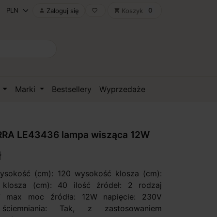
0
Zaloguj się
Koszyk

favorite_border
shopping_cart
D
Marki
Bestsellery
Wyprzedaże
RA LE43436 lampa wisząca 12W
ł
ysokość (cm): 120 wysokość klosza (cm):
 klosza (cm): 40 ilość źródeł: 2 rodzaj
7 max moc źródła: 12W napięcie: 230V
ściemniania: Tak, z zastosowaniem