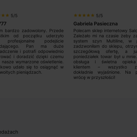
5/5
5/5
r
star
star
star
star
star
star
star
777
Gabriela Pasieczna
m bardzo zadowolony. Przede
Polecam sklep internetowy Sal
stkim od początku uderzyło
Zależało mi na czasie żeby z
 profesjonalne podejście
system szyn Multiline, w p
edającego. Pan ma duże
zadzwoniłam do sklepu, otrz
adczenie i potrafi odpowiednio
szczegółową ofertę, a 
rować i doradzić dzięki czemu
poniedziałek towar był u mnie
nasze wymarzone oświetlenie.
obsługa i świetna opiek
kowo udało się to osiągnąć w
klientem – wszystko zo
woitych pieniądzach.
dokładnie wyjaśnione. Na 
wrócę w przyszłości!
zedażach