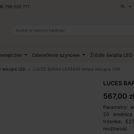
8) 799-220-777
zewnętrzne
Oświetlenie szynowe
Źródła światła LE
LUCES BARRA LE43436 lampa wisząca 12W
 wiszące LED
LUCES BAR
567,00 z
Parametry: w
20 średnica
trzonka: E2
możliwość 