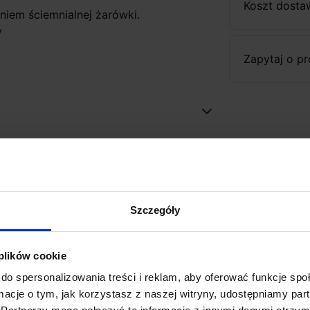
Koszt dosta
niem ściemnialnej żarówki.
y
Zapytaj o p
Szczegóły
favorite_border
 plików cookie
do spersonalizowania treści i reklam, aby oferować funkcje sp
ormacje o tym, jak korzystasz z naszej witryny, udostępniamy p