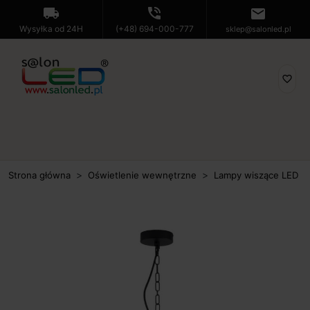
local_shipping
phone_in_talk
mail
Wysyłka od 24H
(+48) 694-000-777
sklep@salonled.pl
favorite_border
Strona główna
Oświetlenie wewnętrzne
Lampy wiszące LED