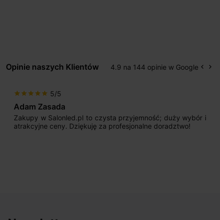
Opinie naszych Klientów
4.9 na 144 opinie w Google
keyboard_arrow_left
keyboard_arrow_right
Popr
Na
5/5
star
star
star
star
star
Adam Zasada
Zakupy w Salonled.pl to czysta przyjemność; duży wybór i
atrakcyjne ceny. Dziękuję za profesjonalne doradztwo!