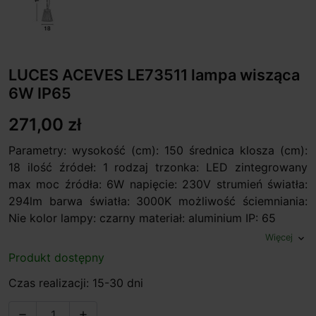
LUCES ACEVES LE73511 lampa wisząca
6W IP65
271,00 zł
Parametry: wysokość (cm): 150 średnica klosza (cm):
18 ilość źródeł: 1 rodzaj trzonka: LED zintegrowany
max moc źródła: 6W napięcie: 230V strumień światła:
294lm barwa światła: 3000K możliwość ściemniania:
Nie kolor lampy: czarny materiał: aluminium IP: 65
Więcej
expand_more
Produkt dostępny
Czas realizacji: 15-30 dni

