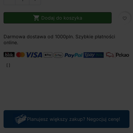

Dodaj do koszyka
favorite_border
Darmowa dostawa od 1000pln. Szybkie płatności
online.
Planujesz większy zakup? Negocjuj cenę!