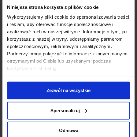
Niniejsza strona korzysta z plików cookie
Opis
Wykorzystujemy pliki cookie do spersonalizowania treści
i reklam, aby oferować funkcje społecznościowe i
Parametry:
analizować ruch w naszej witrynie. Informacje o tym, jak
wysokość (cm): 150
korzystasz z naszej witryny, udostępniamy partnerom
średnica klosza (cm): 18
społecznościowym, reklamowym i analitycznym.
ilość źródeł: 1
Partnerzy mogą połączyć te informacje z innymi danymi
rodzaj trzonka: LED zintegrowany
otrzymanymi od Ciebie lub uzyskanymi podczas
max moc źródła: 6W
korzystania z ich usług.
napięcie: 230V
strumień światła: 294lm
barwa światła: 3000K
Zezwól na wszystkie
możliwość ściemniania: Nie
kolor lampy: czarny
Spersonalizuj
materiał: aluminium
IP: 65
Odmowa