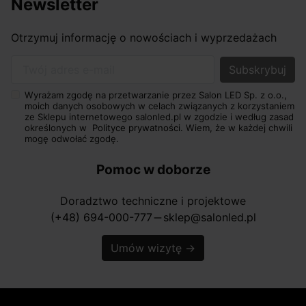
Newsletter
Otrzymuj informację o nowościach i wyprzedażach
Twój adres e-mail
Wyrażam zgodę na przetwarzanie przez Salon LED Sp. z o.o.,
moich danych osobowych w celach związanych z korzystaniem
ze Sklepu internetowego salonled.pl w zgodzie i według zasad
określonych w
Polityce prywatności.
Wiem, że w każdej chwili
mogę odwołać zgodę.
Pomoc w doborze
Doradztwo techniczne i projektowe
(+48) 694-000-777
sklep@salonled.pl
horizontal_rule
Umów wizytę
→