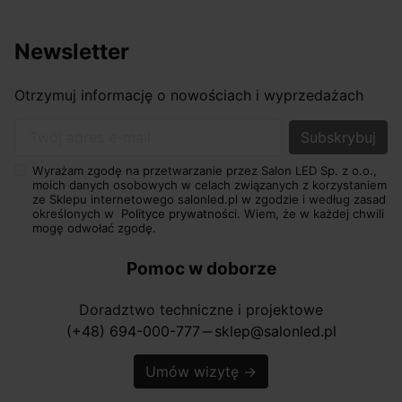
Newsletter
Otrzymuj informację o nowościach i wyprzedażach
Twój adres e-mail
Wyrażam zgodę na przetwarzanie przez Salon LED Sp. z o.o.,
moich danych osobowych w celach związanych z korzystaniem
ze Sklepu internetowego salonled.pl w zgodzie i według zasad
określonych w
Polityce prywatności.
Wiem, że w każdej chwili
mogę odwołać zgodę.
Pomoc w doborze
Doradztwo techniczne i projektowe
(+48) 694-000-777
sklep@salonled.pl
horizontal_rule
Umów wizytę
→