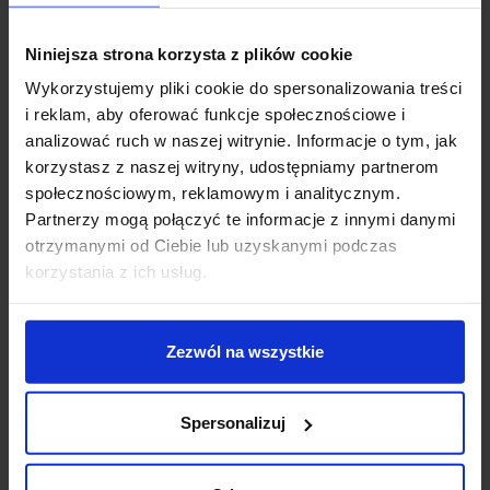
Zapytaj o produkt
Niniejsza strona korzysta z plików cookie
Wykorzystujemy pliki cookie do spersonalizowania treści
i reklam, aby oferować funkcje społecznościowe i
Opis
analizować ruch w naszej witrynie. Informacje o tym, jak
korzystasz z naszej witryny, udostępniamy partnerom
społecznościowym, reklamowym i analitycznym.
MAXLIGHT P0487 MOMO
subtelna, wisząca lampa
Partnerzy mogą połączyć te informacje z innymi danymi
ledowa, która łączy minimalizm z interesującym
otrzymanymi od Ciebie lub uzyskanymi podczas
detalem. Na czarnym profilu, wewnątrz którego
korzystania z ich usług.
znajduje się listwa LED z diodami, umieszczono
asymetrycznie okrągłe lusterka. Kompozycja zdaje się
uchwycona w ruchu, w chwili, gdy jest estetycznie
Zezwól na wszystkie
najciekawsza. Momo świetnie oddaje barwy (CRI90),
jest więc wymarzoną lampą do jadalni, nad stolik
kawowy czy blat. Wspaniale komponuje się ze stylem
Spersonalizuj
japońskim, op-art, loftowym i minimalistycznym.
Parametry techniczne: