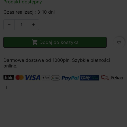
Produkt dostępny
Czas realizacji: 3-10 dni



Dodaj do koszyka
favorite_border
Darmowa dostawa od 1000pln. Szybkie płatności
online.