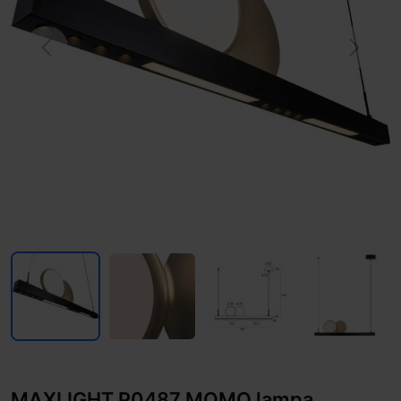
Previous
Next
MAXLIGHT P0487 MOMO lampa