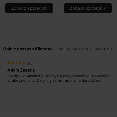
Zobacz szczegóły
Zobacz szczegóły
Opinie naszych Klientów
4.9 na 144 opinie w Google
keyboard_arrow_left
keyboard_arrow_right
Popr
Na
5/5
star
star
star
star
star
Adam Zasada
Zakupy w Salonled.pl to czysta przyjemność; duży wybór i
atrakcyjne ceny. Dziękuję za profesjonalne doradztwo!