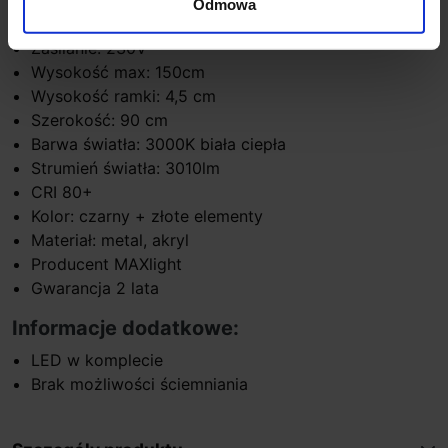
Odmowa
Moc: 35W LED
Zasilanie: 230V
Wysokość max: 150cm
Wysokość ramki: 4,5 cm
Szerokość: 90 cm
Barwa światła: 3000K biała ciepła
Strumień światła: 3010lm
CRI 80+
Kolor: czarny + złote elementy
Materiał: metal, akryl
Producent MAXlight
Gwarancja 2 lata
Informacje dodatkowe:
LED w komplecie
Brak możliwości ściemniania