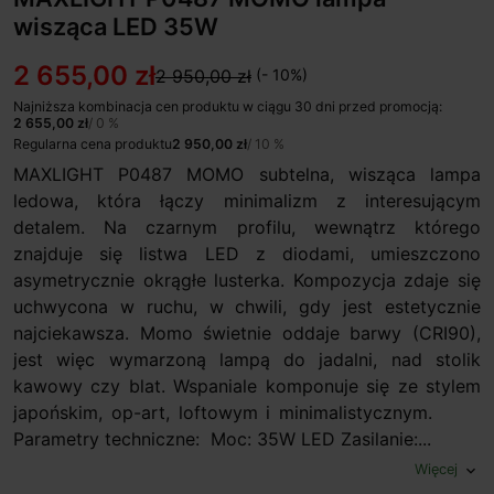
wisząca LED 35W
2 655,00 zł
2 950,00 zł
(- 10%)
Najniższa kombinacja cen produktu w ciągu 30 dni przed promocją:
2 655,00 zł
/ 0 %
Regularna cena produktu
2 950,00 zł
/ 10 %
MAXLIGHT P0487 MOMO subtelna, wisząca lampa
ledowa, która łączy minimalizm z interesującym
detalem. Na czarnym profilu, wewnątrz którego
znajduje się listwa LED z diodami, umieszczono
asymetrycznie okrągłe lusterka. Kompozycja zdaje się
uchwycona w ruchu, w chwili, gdy jest estetycznie
najciekawsza. Momo świetnie oddaje barwy (CRI90),
jest więc wymarzoną lampą do jadalni, nad stolik
kawowy czy blat. Wspaniale komponuje się ze stylem
japońskim, op-art, loftowym i minimalistycznym.
Parametry techniczne: Moc: 35W LED Zasilanie:...
Więcej
expand_more