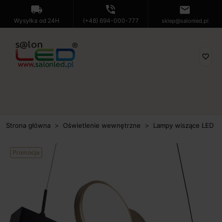
local_shipping
phone_in_talk
mail
Wysyłka od 24H
(+48) 694-000-777
sklep@salonled.pl
favorite_border
Strona główna
Oświetlenie wewnętrzne
Lampy wiszące LED
Promocja