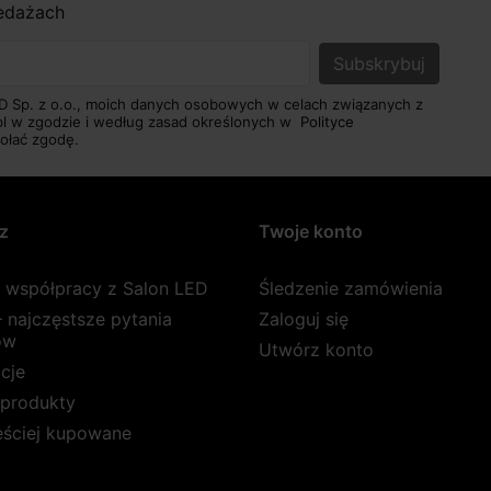
zedażach
D Sp. z o.o., moich danych osobowych w celach związanych z
pl w zgodzie i według zasad określonych w
Polityce
ołać zgodę.
z
Twoje konto
a współpracy z Salon LED
Śledzenie zamówienia
 najczęstsze pytania
Zaloguj się
ów
Utwórz konto
cje
produkty
ęściej kupowane