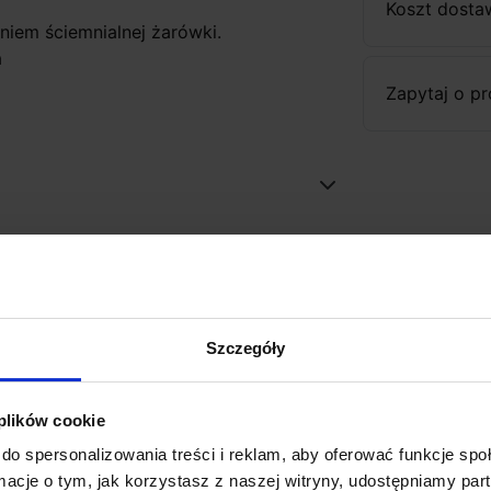
Koszt dosta
niem ściemnialnej żarówki.
a
Zapytaj o p
Szczegóły
 plików cookie
do spersonalizowania treści i reklam, aby oferować funkcje sp
ormacje o tym, jak korzystasz z naszej witryny, udostępniamy p