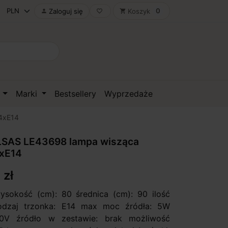
0
Zaloguj się
Koszyk

favorite_border
shopping_cart
D
Marki
Bestsellery
Wyprzedaże
4xE14
SAS LE43698 lampa wisząca
4xE14
 zł
ysokość (cm): 80 średnica (cm): 90 ilość
rodzaj trzonka: E14 max moc źródła: 5W
30V źródło w zestawie: brak możliwość