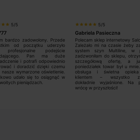
5/5
5/5
r
star
star
star
star
star
star
star
777
Gabriela Pasieczna
m bardzo zadowolony. Przede
Polecam sklep internetowy Sal
stkim od początku uderzyło
Zależało mi na czasie żeby z
 profesjonalne podejście
system szyn Multiline, w p
edającego. Pan ma duże
zadzwoniłam do sklepu, otrz
adczenie i potrafi odpowiednio
szczegółową ofertę, a 
rować i doradzić dzięki czemu
poniedziałek towar był u mnie
nasze wymarzone oświetlenie.
obsługa i świetna opiek
kowo udało się to osiągnąć w
klientem – wszystko zo
woitych pieniądzach.
dokładnie wyjaśnione. Na 
wrócę w przyszłości!