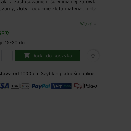
 Tak, z zastosowaniem ściemnialnej żarówki.
czarny, złoty i odcienie złota materiał: metal
Więcej
expand_more
ępny
i: 15-30 dni

Dodaj do koszyka

favorite_border
awa od 1000pln. Szybkie płatności online.