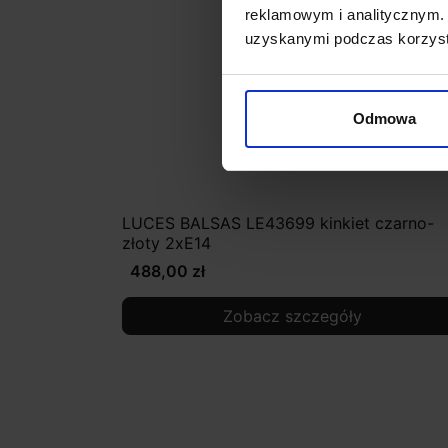
reklamowym i analitycznym. 
uzyskanymi podczas korzysta
Odmowa
LUCES BALSAS LE43699 kinkiet czarno-
złoty 2xE14
488,00 zł
Zobacz szczegóły