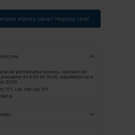
anujesz większy zakup? Negocjuj cenę!
chniczne
tania lub potrzebujesz pomocy, zadzwoń lub
: pracujemy od 8:00 do 18:00, odpowiedzi na e-
do 22:00.
00 777
,
+48 799 220 777
nled.pl
ności