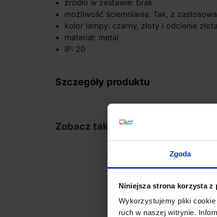
źródło w zestawie: brak
możliwość ściemniania: Tak, z zastosowa
kolor lampy: czarny, złoty i odcienie złot
materiał: metal
IP: 20
Szczegóły produktu
Zobacz także
Zgoda
Niniejsza strona korzysta z
Wykorzystujemy pliki cookie 
ruch w naszej witrynie. Inf