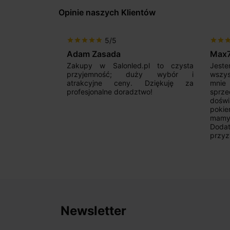
Opinie naszych Klientów
5/5
star
star
star
star
star
star
star
sta
Adam Zasada
Max
alny sklep,
Zakupy w Salonled.pl to czysta
Jeste
niam fachową
przyjemność; duży wybór i
wszy
 wyborze
atrakcyjne ceny. Dziękuję za
mnie
Zdecydowanie
profesjonalne doradztwo!
sprz
doświ
pokie
mamy 
Dodat
przyz
Newsletter