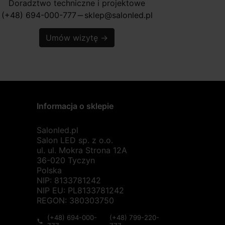
Doradztwo techniczne i projektowe
(+48) 694-000-777
sklep@salonled.pl
horizontal_rule
Umów wizytę
→
Informacja o sklepie
Salonled.pl
Salon LED sp. z o.o.
ul. ul. Mokra Strona 12A
36-020 Tyczyn
Polska
NIP: 8133781242
NIP EU: PL8133781242
REGON: 380303750
(+48) 694-000-
(+48) 799-220-
phone