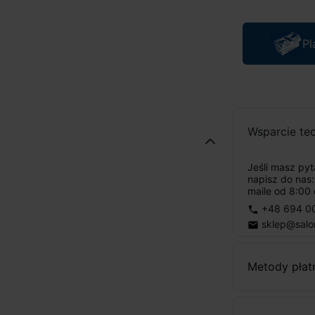
Pl
Wsparcie te
Jeśli masz py
napisz do nas
maile od 8:00 
+48 694 0
phone
sklep@salo
email
Metody płat