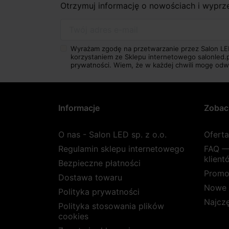
Otrzymuj informację o nowościach i wypr
Twój adres e-mail
Wyrażam zgodę na przetwarzanie przez Salon LE
korzystaniem ze Sklepu internetowego salonled.
prywatności.
Wiem, że w każdej chwili mogę odw
Informacje
Zobac
O nas - Salon LED sp. z o.o.
Ofert
Regulamin sklepu internetowego
FAQ —
klient
Bezpieczne płatności
Promo
Dostawa towaru
Nowe 
Polityka prywatności
Najcz
Polityka stosowania plików
cookies