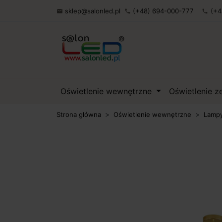
sklep@salonled.pl
(+48) 694-000-777
(+4

phone
phone
Oświetlenie wewnętrzne
Oświetlenie 
Strona główna
Oświetlenie wewnętrzne
Lampy