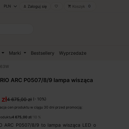
0
Zaloguj się
Koszyk

favorite_border
shopping_cart
D
Marki
Bestsellery
Wyprzedaże
D 63W
TRIO ARC P0507/8/9 lampa wisząca
 zł
4 675,00 zł
(- 10%)
acja cen produktu w ciągu 30 dni przed promocją:
roduktu
4 675,00 zł
/ 10 %
IO ARC P0507/8/9 to lampa wisząca LED o