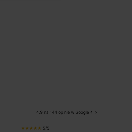
4.9 na 144 opinie w Google
keyboard_arrow_left
keyboard_arrow_right
Poprzedni
Następny
5/5
5/5
star
star
star
star
star
star
star
star
star
star