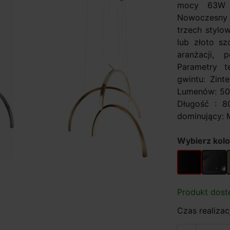
mocy 63W z
Nowoczesny d
trzech stylo
lub złoto s
aranżacji, p
Parametry t
Next
gwintu: Zint
Lumenów: 504
Długość : 
dominujący: M
Wybierz kolo
czarny
czarny
Produkt dost
Czas realizacj