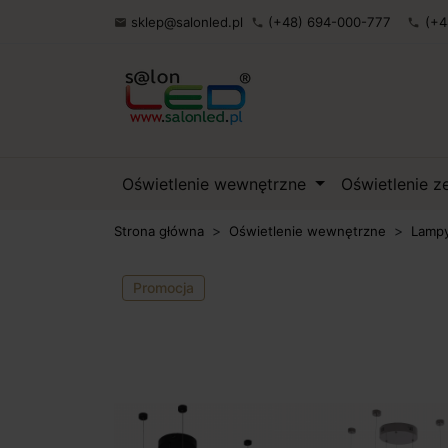
sklep@salonled.pl
(+48) 694-000-777
(+4

phone
phone
Oświetlenie wewnętrzne
Oświetlenie 
Strona główna
Oświetlenie wewnętrzne
Lampy
Promocja