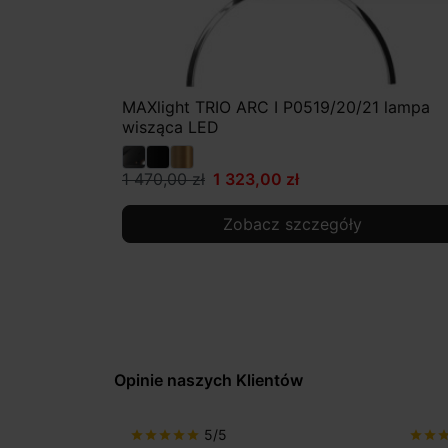
MAXlight TRIO ARC I P0519/20/21 lampa
wisząca LED
1 470,00 zł
1 323,00 zł
Zobacz szczegóły
Opinie naszych Klientów
5/5
star
star
star
star
star
star
star
st