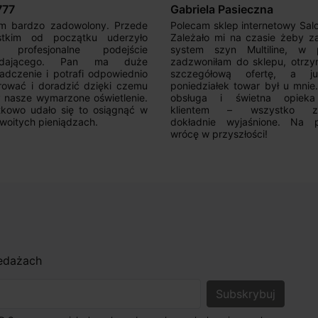
iela Pasieczna
Mir Por
am sklep internetowy SalonLED.
Super sprzedawca! Kupowałem
ało mi na czasie żeby zakupić
razy i jestem zadowolony z j
em szyn Multiline, w piątek
produktów. Wszystko zgod
oniłam do sklepu, otrzymałam
opisem, sprawna realizacja,
egółową ofertę, a już w
kontakt. Polecam.
działek towar był u mnie.Super
uga i świetna opieka nad
ntem – wszystko zostało
adnie wyjaśnione. Na pewno
 w przyszłości!
zedażach