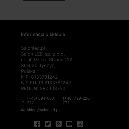
Informacja o sklepie
Salonled.pl
Salon LED sp. z o.o.
ul. ul. Mokra Strona 12A
36-020 Tyczyn
Polska
NIP: 8133781242
NIP EU: PL8133781242
REGON: 380303750
(+48) 694-000-
(+48) 799-220-
phone
777
777
sklep@salonled.pl
mail