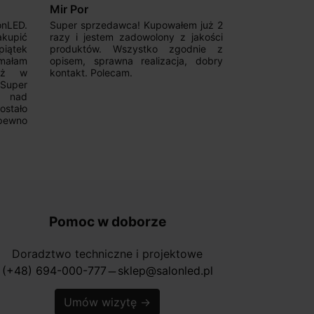
Patryk123
Adrianas
 już 2
Szybka realizacja zamówienia,
Good magnetic
akości
konkurencyjna cena oraz fachowa
Fast deliver
nie z
pomoc w zakresie szyn
communicative
 dobry
magnetycznych. Wiele możliwości
from them
wyboru. Z pewnością skorzystam
Recommend!!!
ponownie.
Pomoc w doborze
Doradztwo techniczne i projektowe
(+48) 694-000-777
sklep@salonled.pl
horizontal_rule
Umów wizytę
→