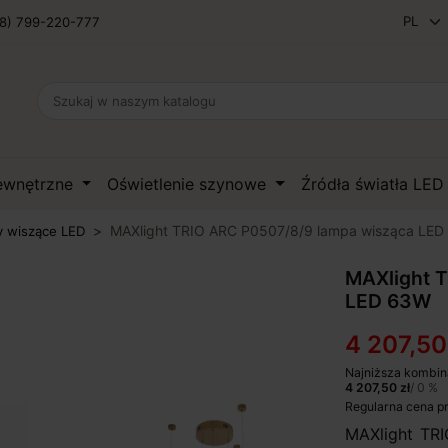
8) 799-220-777
zewnętrzne
Oświetlenie szynowe
Źródła światła LE
MAXlight TRIO ARC P0507/8/9 lampa wisząca LE
 wiszące LED
MAXlight 
LED 63W
4 207,50
Najniższa kombin
4 207,50 zł
/ 0 %
Regularna cena p
MAXlight TR