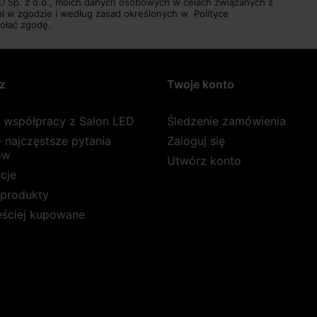
D Sp. z o.o., moich danych osobowych w celach związanych z
pl w zgodzie i według zasad określonych w
Polityce
ołać zgodę.
z
Twoje konto
a współpracy z Salon LED
Śledzenie zamówienia
 najczęstsze pytania
Zaloguj się
ów
Utwórz konto
cje
produkty
ęściej kupowane