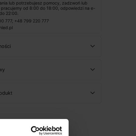
tania lub potrzebujesz pomocy, zadzwoń lub
: pracujemy od 8:00 do 18:00, odpowiedzi na e-
do 22:00.
00 777
,
+48 799 220 777
nled.pl
ności
wy
rodukt