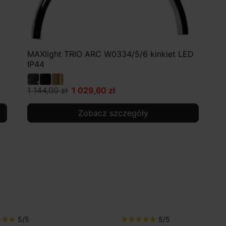
MAXlight TRIO ARC W0334/5/6 kinkiet LED
IP44
1 144,00 zł
1 029,60 zł
Zobacz szczegóły
5/5
5/5
ar
star
star
star
star
star
star
star