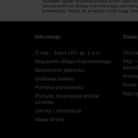
Wyrażam zgodę na przetwarzanie przez Salon LE
korzystaniem ze Sklepu internetowego salonled.
prywatności.
Wiem, że w każdej chwili mogę odw
Informacje
Zobac
O nas - Salon LED sp. z o.o.
Ofert
Regulamin sklepu internetowego
FAQ —
klient
Bezpieczne płatności
Promo
Dostawa towaru
Nowe 
Polityka prywatności
Najcz
Polityka stosowania plików
cookies
Zwroty i reklamacje
Mapa strony