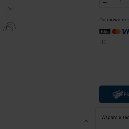

Darmowa dost
Pl
Wsparcie te