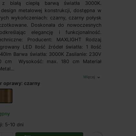
 białą ciepłą barwą światła 3000K.
esign metalowej konstrukcji, dostępna w
wych wykończeniach: czarny, czarny połysk
zczotkowane. Doskonała do nowoczesnych
odkreślając elegancję i funkcjonalność.
echniczne: Producent: MAXLIGHT Rodzaj
egrowany LED Ilość źródeł światła: 1 Ilość
0lm Barwa światła: 3000K Zasilanie: 230V
80 cm Wysokość: max. 180 cm Materiał
etal...
Więcej
expand_more
r oprawy: czarny
 połysk
złoty szczotkowany
ępny
i: 5-10 dni