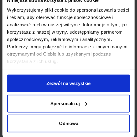
Niniejsza strona korzysta z plików cookie
Koszt dostawy
Wykorzystujemy pliki cookie do spersonalizowania treści
i reklam, aby oferować funkcje społecznościowe i
analizować ruch w naszej witrynie. Informacje o tym, jak
Zapytaj o produkt
korzystasz z naszej witryny, udostępniamy partnerom
społecznościowym, reklamowym i analitycznym.
Partnerzy mogą połączyć te informacje z innymi danymi
otrzymanymi od Ciebie lub uzyskanymi podczas
Opis
korzystania z ich usług.
LUCES ARROYOS LE44492
to nowoczesna,
Zezwól na wszystkie
designerska lampa wisząca. Delikatność, design, sznyt.
Wykonana z najwyższej jakości metalu i szkła w dwóch
odcieniach. Główna część dekoracyjna lampy składa
Spersonalizuj
się z 7 szklanych elementów o różnych strukturach i
rozmiarach oraz na zmianę kolorach mlecznego i
przezroczystego szkła. Idealnie pasuje do kuchni nad
Odmowa
wyspę lub nad stół - zwłaszcza we wnętrzach w stylu
glamour.