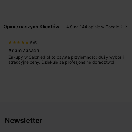
Opinie naszych Klientów
4.9 na 144 opinie w Google
keyboard_arrow_left
keyboard_arrow_right
Popr
Na
5/5
star
star
star
star
star
Adam Zasada
Zakupy w Salonled.pl to czysta przyjemność; duży wybór i
atrakcyjne ceny. Dziękuję za profesjonalne doradztwo!
Newsletter