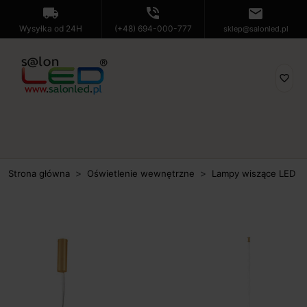
local_shipping
phone_in_talk
mail
Wysyłka od 24H
(+48) 694-000-777
sklep@salonled.pl
favorite_border
Strona główna
Oświetlenie wewnętrzne
Lampy wiszące LED