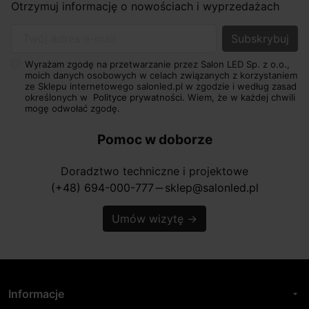
Otrzymuj informację o nowościach i wyprzedażach
Twój adres e-mail
Wyrażam zgodę na przetwarzanie przez Salon LED Sp. z o.o.,
moich danych osobowych w celach związanych z korzystaniem
ze Sklepu internetowego salonled.pl w zgodzie i według zasad
określonych w
Polityce prywatności.
Wiem, że w każdej chwili
mogę odwołać zgodę.
Pomoc w doborze
Doradztwo techniczne i projektowe
(+48) 694-000-777
sklep@salonled.pl
horizontal_rule
Umów wizytę
→
Informacje
arrow_drop_down