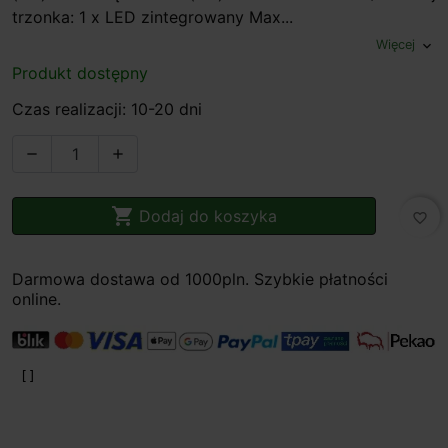
trzonka: 1 x LED zintegrowany Max...
Więcej
expand_more
Produkt dostępny
Czas realizacji: 10-20 dni



Dodaj do koszyka
favorite_border
Darmowa dostawa od 1000pln. Szybkie płatności
online.