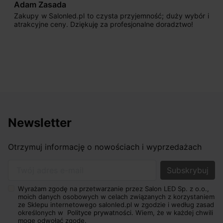
Adam Zasada
Zakupy w Salonled.pl to czysta przyjemność; duży wybór i
atrakcyjne ceny. Dziękuję za profesjonalne doradztwo!
Newsletter
Otrzymuj informację o nowościach i wyprzedażach
Twój adres e-mail
Wyrażam zgodę na przetwarzanie przez Salon LED Sp. z o.o.,
moich danych osobowych w celach związanych z korzystaniem
ze Sklepu internetowego salonled.pl w zgodzie i według zasad
określonych w
Polityce prywatności.
Wiem, że w każdej chwili
mogę odwołać zgodę.