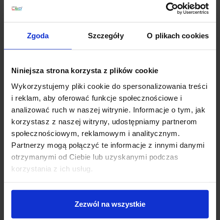
Zgoda
Szczegóły
O plikach cookies
Zapytaj o produkt
Niniejsza strona korzysta z plików cookie
Opis
Wykorzystujemy pliki cookie do spersonalizowania treści
i reklam, aby oferować funkcje społecznościowe i
analizować ruch w naszej witrynie. Informacje o tym, jak
LUCES TIPUANI LE44626
ta lampa wisząca LED łączy
korzystasz z naszej witryny, udostępniamy partnerom
nowoczesny design z funkcjonalnością, oferując
społecznościowym, reklamowym i analitycznym.
eleganckie oświetlenie w złotych odcieniach. Lampa
Partnerzy mogą połączyć te informacje z innymi danymi
łączy w sobie funkcjonalność z estetyką, oferując
otrzymanymi od Ciebie lub uzyskanymi podczas
wysokiej jakości oświetlenie w eleganckim,
korzystania z ich usług.
nowoczesnym stylu.
Parametry:
Zezwól na wszystkie
Średnica (cm): 15