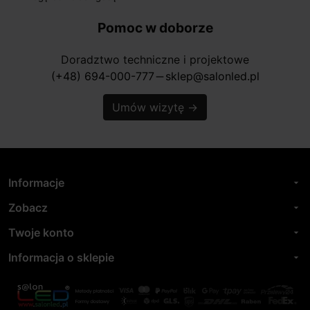
Pomoc w doborze
Doradztwo techniczne i projektowe
(+48) 694-000-777
sklep@salonled.pl
horizontal_rule
Umów wizytę
→
Informacje
arrow_drop_down
Zobacz
arrow_drop_down
Twoje konto
arrow_drop_down
Informacja o sklepie
arrow_drop_down