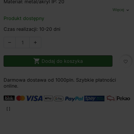
Materiał: metal/akryl IP: 20
Więcej
expand_more
Produkt dostępny
Czas realizacji: 10-20 dni



Dodaj do koszyka
favorite_border
Darmowa dostawa od 1000pln. Szybkie płatności
online.