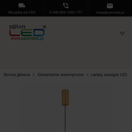
local_shipping
phone_in_talk
mail
Wysyłka od 24H
(+48) 694-000-777
sklep@salonled.pl
favorite_border
Strona główna
Oświetlenie wewnętrzne
Lampy wiszące LED