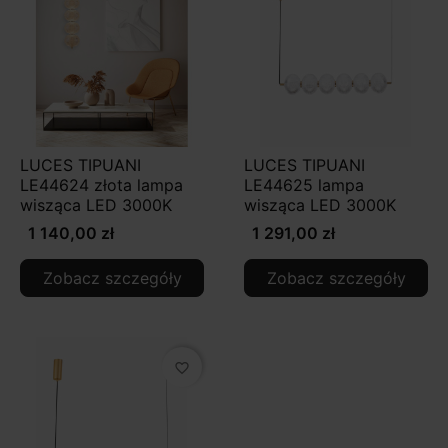
LUCES TIPUANI
LUCES TIPUANI
LE44624 złota lampa
LE44625 lampa
wisząca LED 3000K
wisząca LED 3000K
1 140,00 zł
1 291,00 zł
Zobacz szczegóły
Zobacz szczegóły
favorite_border