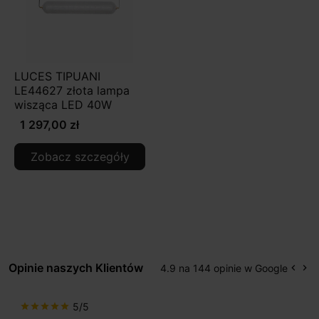
LUCES TIPUANI
LE44627 złota lampa
wisząca LED 40W
1 297,00 zł
Zobacz szczegóły
Opinie naszych Klientów
4.9 na 144 opinie w Google
keyboard_arrow_left
keyboard_arrow_right
Popr
Na
5/5
star
star
star
star
star