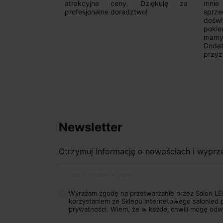
 wyborze
atrakcyjne ceny. Dziękuję za
mnie
Zdecydowanie
profesjonalne doradztwo!
sprz
doświ
pokie
mamy 
Dodat
przyz
Newsletter
Otrzymuj informację o nowościach i wypr
Twój adres e-mail
Wyrażam zgodę na przetwarzanie przez Salon LE
korzystaniem ze Sklepu internetowego salonled.
prywatności.
Wiem, że w każdej chwili mogę odw