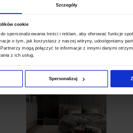
Szczegóły
 plików cookie
do spersonalizowania treści i reklam, aby oferować funkcje sp
ormacje o tym, jak korzystasz z naszej witryny, udostępniamy p
Partnerzy mogą połączyć te informacje z innymi danymi otrzym
favorite_border
nia z ich usług.
Spersonalizuj
Z