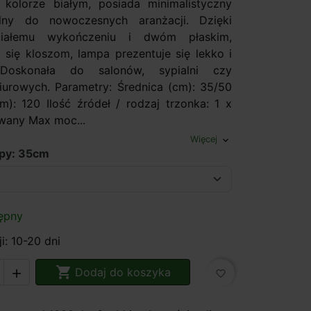
kolorze białym, posiada minimalistyczny
alny do nowoczesnych aranżacji. Dzięki
białemu wykończeniu i dwóm płaskim,
 się kloszom, lampa prezentuje się lekko i
 Doskonała do salonów, sypialni czy
biurowych. Parametry: Średnica (cm): 35/50
): 120 Ilość źródeł / rodzaj trzonka: 1 x
wany Max moc...
Więcej
expand_more
mpy: 35cm
ępny
i: 10-20 dni

Dodaj do koszyka

favorite_border