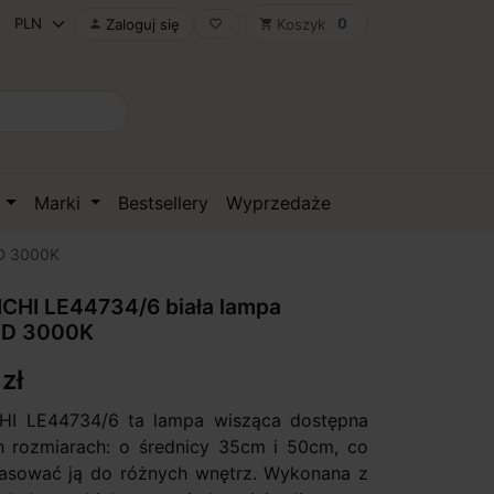
0
Zaloguj się
Koszyk

favorite_border
shopping_cart
D
Marki
Bestsellery
Wyprzedaże
ED 3000K
CHI LE44734/6 biała lampa
ED 3000K
zł
HI LE44734/6 ta lampa wisząca dostępna
 rozmiarach: o średnicy 35cm i 50cm, co
asować ją do różnych wnętrz. Wykonana z