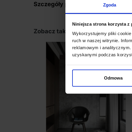
Szczegóły produktu
Zgoda
Niniejsza strona korzysta z
Zobacz także
Wykorzystujemy pliki cookie 
ruch w naszej witrynie. Inf
reklamowym i analitycznym. 
favorite_border
uzyskanymi podczas korzysta
Odmowa