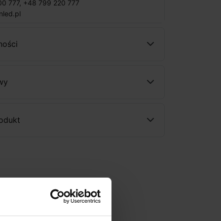
00 777
,
+48 799 220 777
nled.pl
ności
wy
rodukt