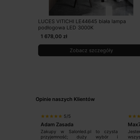
LUCES VITICHI LE44645 biała lampa
podłogowa LED 3000K
1 678,00 zł
Zobacz szczegóły
Opinie naszych Klientów
5/5
star
star
star
star
star
star
star
sta
Adam Zasada
Max
alny sklep,
Zakupy w Salonled.pl to czysta
Jeste
niam fachową
przyjemność; duży wybór i
wszy