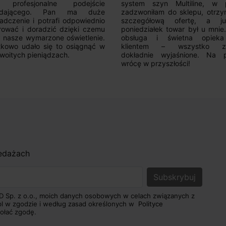
 profesjonalne podejście
system szyn Multiline, w p
edającego. Pan ma duże
zadzwoniłam do sklepu, otrz
adczenie i potrafi odpowiednio
szczegółową ofertę, a 
rować i doradzić dzięki czemu
poniedziałek towar był u mnie
nasze wymarzone oświetlenie.
obsługa i świetna opiek
kowo udało się to osiągnąć w
klientem – wszystko zo
woitych pieniądzach.
dokładnie wyjaśnione. Na 
wrócę w przyszłości!
zedażach
D Sp. z o.o., moich danych osobowych w celach związanych z
pl w zgodzie i według zasad określonych w
Polityce
ołać zgodę.