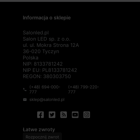
Informacja o sklepie
Salonled.pl
Salon LED sp. z o.o.
ul. ul. Mokra Strona 12A
36-020 Tyczyn
Polska
NIP: 8133781242
NIP EU: PL8133781242
REGON: 380303750
(+48) 694-000-
(+48) 799-220-
phone
777
777
sklep@salonled.pl
mail
Łatwe zwroty
Rozpocznij zwrot