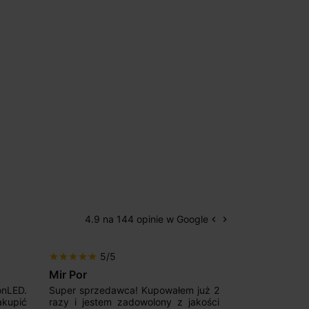
4.9 na 144 opinie w Google
keyboard_arrow_left
keyboard_arrow_right
Poprzedni
Następny
5/5
5/5
star
star
star
star
star
star
star
star
star
star
Mir Por
Patryk123
onLED.
Super sprzedawca! Kupowałem już 2
Szybka real
akupić
razy i jestem zadowolony z jakości
konkurencyjn