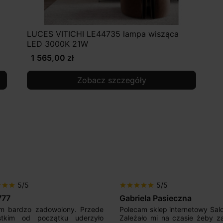
LUCES VITICHI LE44735 lampa wisząca
LED 3000K 21W
1 565,00 zł
Zobacz szczegóły
5/5
5/5
r
star
star
star
star
star
star
star
777
Gabriela Pasieczna
m bardzo zadowolony. Przede
Polecam sklep internetowy Sal
stkim od początku uderzyło
Zależało mi na czasie żeby z