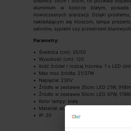
średnicy 35cm i 50cm, co pozwala dopaso
aluminium w kolorze białym, posiada 
nowoczesnych aranżacji. Dzięki prostemu
nakładającym się kloszom, lampa prezentu
salonów, sypialni czy przestrzeni biurowych
Parametry:
Średnica (cm): 35/50
Wysokość (cm): 120
Ilość źródeł / rodzaj trzonka: 1 x LED zi
Max moc źródła: 21/37W
Napięcie: 230V
Źródło w zestawie 35cm: LED 21W, 918l
Źródło w zestawie 50cm: LED 37W, 1786
Kolor lampy: biały
Materiał: aluminium
IP: 20