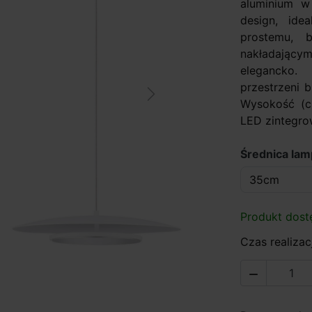
aluminium w 
design, ide
prostemu, 
nakładającym
elegancko.
przestrzeni 
Next
Wysokość (cm
LED zintegro
Średnica la
Produkt dost
Czas realizacj
