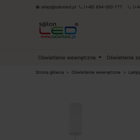
sklep@salonled.pl
(+48) 694-000-777
(+4

phone
phone
Oświetlenie wewnętrzne
Oświetlenie 
Strona główna
Oświetlenie wewnętrzne
Lampy