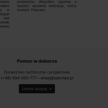
iątek
produktów. Wszystko zgodnie z
pomoc w 
ymałam
opisem, sprawna realizacja, dobry
magnetycznyc
już w
kontakt. Polecam.
wyboru. Z p
.Super
ponownie.
a nad
stało
pewno
Pomoc w doborze
Doradztwo techniczne i projektowe
(+48) 694-000-777
sklep@salonled.pl
horizontal_rule
Umów wizytę
→