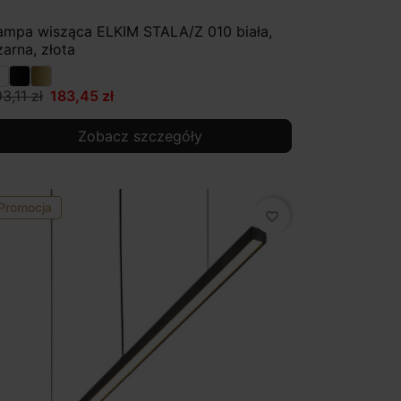
ampa wisząca ELKIM STALA/Z 010 biała,
zarna, złota
3,11 zł
183,45 zł
Zobacz szczegóły
Promocja
favorite_border