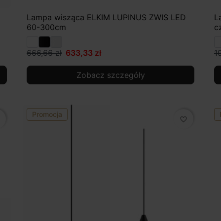
Lampa wisząca ELKIM LUPINUS ZWIS LED
L
60-300cm
c
666,66 zł
633,33 zł
19
Zobacz szczegóły
Promocja
favorite_border