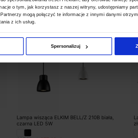
ormacje o tym, jak korzystasz z naszej witryny, udostępniamy p
Promocja
favorite_border
Partnerzy mogą połączyć te informacje z innymi danymi otrzym
nia z ich usług.
Spersonalizuj
Z
Lampa wisząca ELKIM BELL/Z 210B biała,
L
czarna LED 5W
z