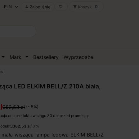
0
Zaloguj się
Koszyk

favorite_border
shopping_cart
D
Marki
Bestsellery
Wyprzedaże
rna
ąca LED ELKIM BELL/Z 210A biała,
ł
382,53 zł
(- 5%)
acja cen produktu w ciągu 30 dni przed promocją:
roduktu
382,53 zł
/ 0 %
 mała wisząca lampa ledowa ELKIM BELL/Z