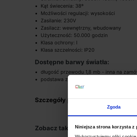
Kąt świecenia: 38º
Możliwości regulacji: wysokości
Zasilanie: 230V
Zasilacz: wewnętrzny, wbudowany
Użyteczność: 50.000 godzin
Klasa ochrony: I
Klasa szczelności: IP20
Dostępne barwy światła:
długość przewodu 1,8 mb - inna na zamó
podstawa zbiorcza wykonywana na indy
Szczegóły produktu
Zgoda
Niniejsza strona korzysta z
Zobacz także
Wykorzystujemy pliki cookie 