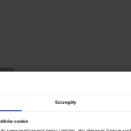
wienie
widualne zamówienie
Szczegóły
 plików cookie
do spersonalizowania treści i reklam, aby oferować funkcje sp