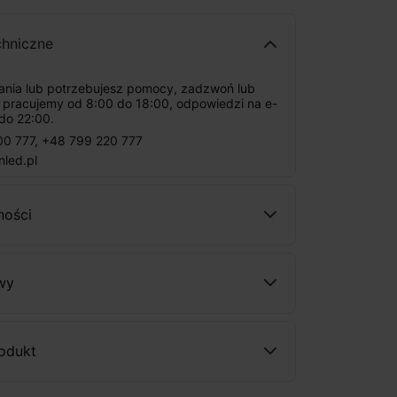
chniczne
tania lub potrzebujesz pomocy, zadzwoń lub
: pracujemy od 8:00 do 18:00, odpowiedzi na e-
do 22:00.
00 777
,
+48 799 220 777
nled.pl
ności
wy
rodukt