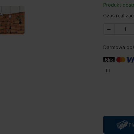
Produkt dost
Czas realizacj

Darmowa dost
Pl