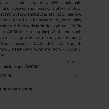
ana z aluminium, moc 5W, doskonale
 jako doświetlenie biurek, blatów, stołów,
zchni wystawienniczych, stolików, barków
alowana na 1 z 2 kolorów do wyboru: biały
posiada 2 barwy światła do wyboru: 3000K
j lub 4000K białej naturalnej. W obu wersjach
d zasilający w kolorze czarnym. Parametry
: Źródło światła: COB LED 5W Sposób
itowy, natynkowy Wymiary: 6cm x 7,5cm x
ł...
Więcej
expand_more
a: biała ciepła 3000K
r oprawy: czarny