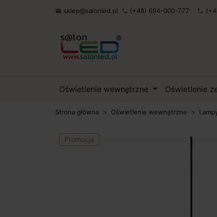
sklep@salonled.pl
(+48) 694-000-777
(+4

phone
phone
Oświetlenie wewnętrzne
Oświetlenie 
Strona główna
Oświetlenie wewnętrzne
Lampy
Promocja