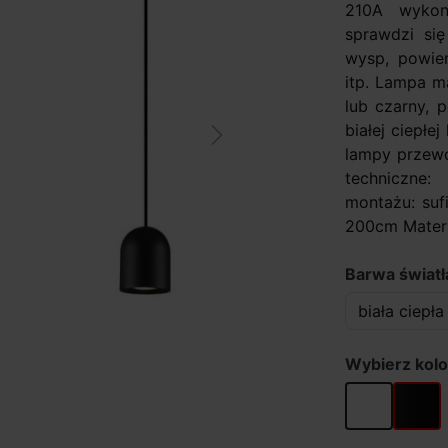
210A wykon
sprawdzi się
wysp, powier
itp. Lampa m
lub czarny, 
białej ciepłe
Next
lampy przewó
techniczne
montażu: suf
200cm Materia
Barwa światł
Wybierz kolo
biały
czarny