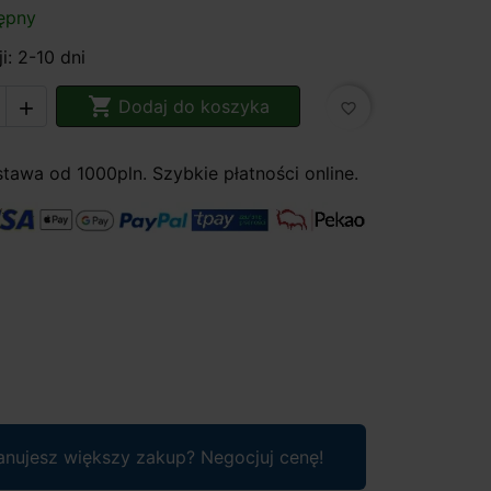
ępny
i: 2-10 dni

Dodaj do koszyka

favorite_border
awa od 1000pln. Szybkie płatności online.
anujesz większy zakup? Negocjuj cenę!