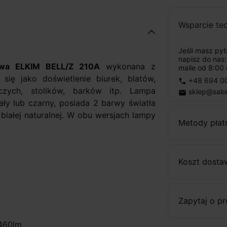
Wsparcie te
Jeśli masz py
napisz do nas
owa ELKIM BELL/Z 210A
wykonana z
maile od 8:00 
ię jako doświetlenie biurek, blatów,
+48 694 0
phone
iczych, stolików, barków itp. Lampa
sklep@salo
email
ły lub czarny, posiada 2 barwy światła
białej naturalnej. W obu wersjach lampy
Metody płat
Koszt dosta
Zapytaj o p
-460lm