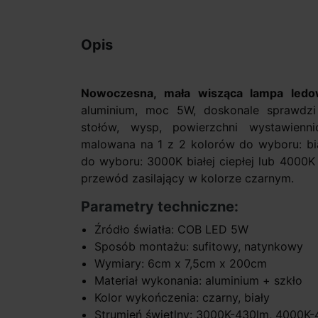
Opis
Nowoczesna, mała wisząca lampa led
aluminium, moc 5W, doskonale sprawdzi s
stołów, wysp, powierzchni wystawienn
malowana na 1 z 2 kolorów do wyboru: bia
do wyboru: 3000K białej ciepłej lub 4000K 
przewód zasilający w kolorze czarnym.
Parametry techniczne:
Źródło światła: COB LED 5W
Sposób montażu: sufitowy, natynkowy
Wymiary: 6cm x 7,5cm x 200cm
Materiał wykonania: aluminium + szkło
Kolor wykończenia: czarny, biały
Strumień świetlny: 3000K-430lm, 4000K