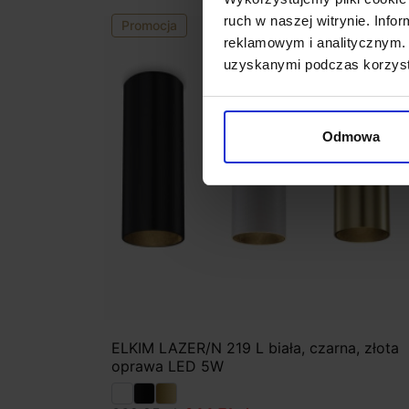
ruch w naszej witrynie. Inf
Promocja
favorite_border
reklamowym i analitycznym. 
uzyskanymi podczas korzysta
Odmowa
ELKIM LAZER/N 219 L biała, czarna, złota
oprawa LED 5W