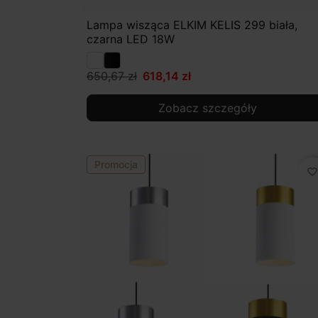
Lampa wisząca ELKIM KELIS 299 biała,
czarna LED 18W
650,67 zł
618,14 zł
Zobacz szczegóły
Promocja
favorite_border