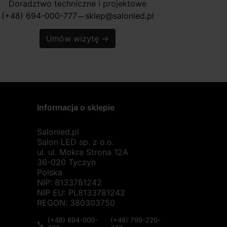
Doradztwo techniczne i projektowe
(+48) 694-000-777
sklep@salonled.pl
horizontal_rule
Umów wizytę
→
Informacja o sklepie
Salonled.pl
Salon LED sp. z o.o.
ul. ul. Mokra Strona 12A
36-020 Tyczyn
Polska
NIP: 8133781242
NIP EU: PL8133781242
REGON: 380303750
(+48) 694-000-
(+48) 799-220-
phone