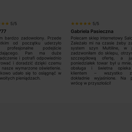
5/5
5/5
r
star
star
star
star
star
star
star
777
Gabriela Pasieczna
m bardzo zadowolony. Przede
Polecam sklep internetowy Sal
stkim od początku uderzyło
Zależało mi na czasie żeby z
 profesjonalne podejście
system szyn Multiline, w p
edającego. Pan ma duże
zadzwoniłam do sklepu, otrz
adczenie i potrafi odpowiednio
szczegółową ofertę, a 
rować i doradzić dzięki czemu
poniedziałek towar był u mnie
nasze wymarzone oświetlenie.
obsługa i świetna opiek
kowo udało się to osiągnąć w
klientem – wszystko zo
woitych pieniądzach.
dokładnie wyjaśnione. Na 
wrócę w przyszłości!