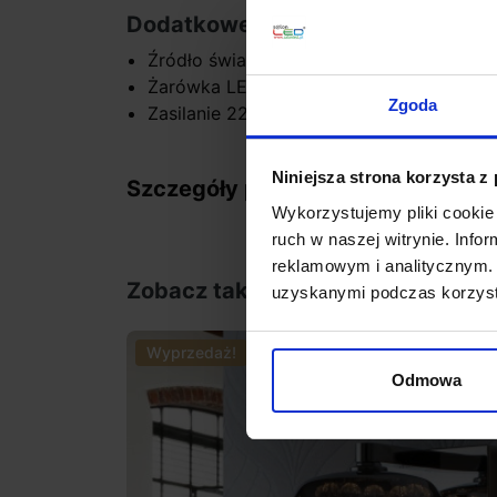
Dodatkowe informacje:
Źródło światła LED w komplecie
Żarówka LED G9 wymienna
Zgoda
Zasilanie 220-240V
Niniejsza strona korzysta z
Szczegóły produktu
Wykorzystujemy pliki cookie 
ruch w naszej witrynie. Inf
reklamowym i analitycznym. 
Zobacz także
uzyskanymi podczas korzysta
Wyprzedaż!
Promocja
Odmowa