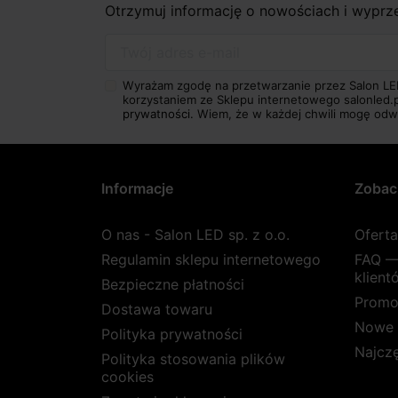
Otrzymuj informację o nowościach i wypr
Twój adres e-mail
Wyrażam zgodę na przetwarzanie przez Salon LE
korzystaniem ze Sklepu internetowego salonled.
prywatności.
Wiem, że w każdej chwili mogę odw
Informacje
Zobac
O nas - Salon LED sp. z o.o.
Ofert
Regulamin sklepu internetowego
FAQ —
klient
Bezpieczne płatności
Promo
Dostawa towaru
Nowe 
Polityka prywatności
Najcz
Polityka stosowania plików
cookies