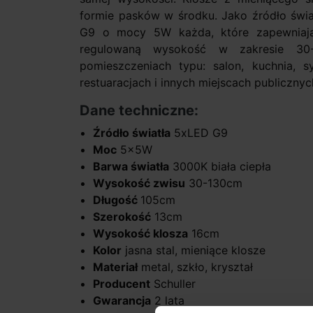
formie pasków w środku. Jako źródło świ
G9 o mocy 5W każda, które zapewniają 
regulowaną wysokość w zakresie 30
pomieszczeniach typu: salon, kuchnia, sy
restuaracjach i innych miejscach publicznyc
Dane techniczne:
Źródło światła
5xLED G9
Moc
5x5W
Barwa światła
3000K biała ciepła
Wysokość zwisu
30-130cm
Długość
105cm
Szerokość
13cm
Wysokość klosza
16cm
Kolor
jasna stal, mieniące klosze
Materiał
metal, szkło, kryształ
Producent
Schuller
Gwarancja
2 lata