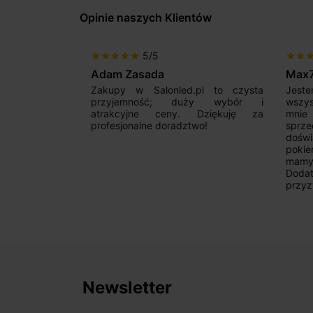
Opinie naszych Klientów
5/5
star
star
star
star
star
star
star
sta
Adam Zasada
Max
alny sklep,
Zakupy w Salonled.pl to czysta
Jeste
niam fachową
przyjemność; duży wybór i
wszy
 wyborze
atrakcyjne ceny. Dziękuję za
mnie
Zdecydowanie
profesjonalne doradztwo!
sprz
doświ
pokie
mamy 
Dodat
przyz
Newsletter