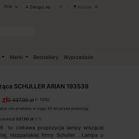
0
Zaloguj się
Koszyk

favorite_border
shopping_cart
D
Marki
Bestsellery
Wyprzedaże
ząca SCHULLER ARIAN 193539
 zł
2 037,00 zł
(- 10%)
acja cen produktu w ciągu 30 dni przed promocją:
roduktu
2 037,00 zł
/ 0 %
9 to ciekawa propozycja lampy wiszącej
ej, hiszpańskiej firmy Schuller . Lampa o