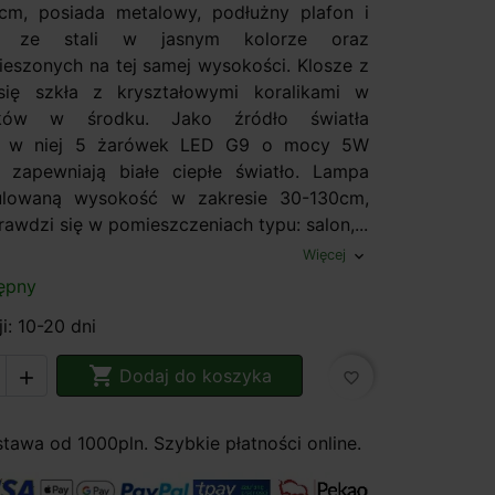
cm, posiada metalowy, podłużny plafon i
ia ze stali w jasnym kolorze oraz
ieszonych na tej samej wysokości. Klosze z
się szkła z kryształowymi koralikami w
ków w środku. Jako źródło światła
o w niej 5 żarówek LED G9 o mocy 5W
 zapewniają białe ciepłe światło. Lampa
ulowaną wysokość w zakresie 30-130cm,
awdzi się w pomieszczeniach typu: salon,...
Więcej
expand_more
ępny
i: 10-20 dni

Dodaj do koszyka

favorite_border
awa od 1000pln. Szybkie płatności online.