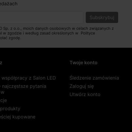
zedażach
D Sp. z o.o., moich danych osobowych w celach związanych z
pl w zgodzie i według zasad określonych w
Polityce
ołać zgodę.
z
Twoje konto
a współpracy z Salon LED
Śledzenie zamówienia
 najczęstsze pytania
Zaloguj się
ów
Utwórz konto
cje
produkty
ęściej kupowane