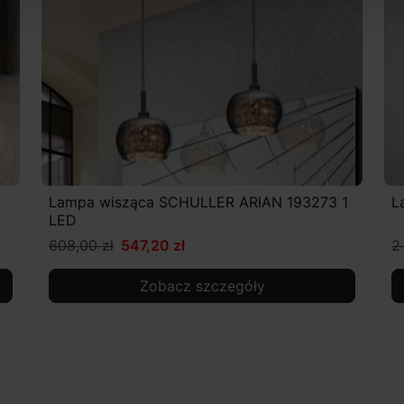
Lampa wisząca SCHULLER ARIAN 193273 1
L
LED
608,00 zł
547,20 zł
2
Zobacz szczegóły