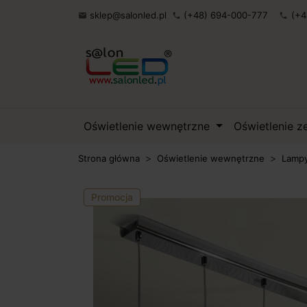
sklep@salonled.pl
(+48) 694-000-777
(+4

phone
phone
Oświetlenie wewnętrzne
Oświetlenie 
Strona główna
Oświetlenie wewnętrzne
Lampy
Promocja