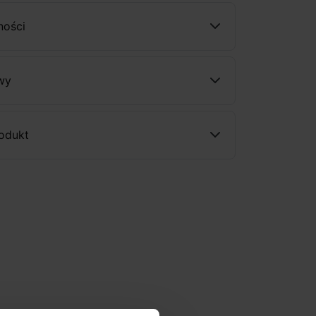
ności
wy
rodukt