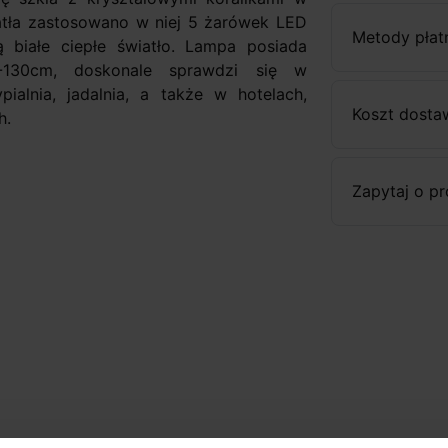
atła zastosowano w niej 5 żarówek LED
Metody płat
białe ciepłe światło. Lampa posiada
-130cm, doskonale sprawdzi się w
pialnia, jadalnia, a także w hotelach,
Koszt dosta
h.
Zapytaj o p