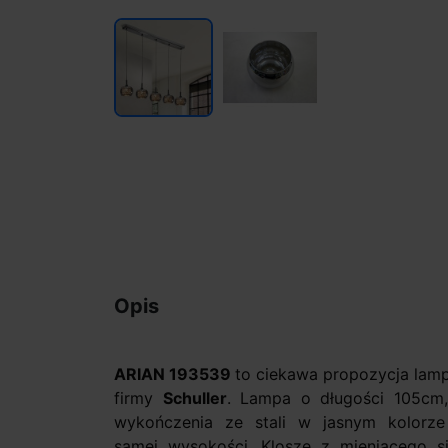
Opis
ARIAN 193539
to ciekawa propozycja lamp
firmy
Schuller
. Lampa o długości 105cm,
wykończenia ze stali w jasnym kolorz
samej wysokości. Klosze z mieniącego si