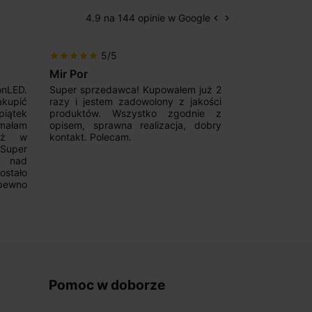
4.9 na 144 opinie w Google
keyboard_arrow_left
keyboard_arrow_right
Poprzedni
Następny
5/5
5/5
star
star
star
star
star
star
star
star
star
star
Mir Por
Patryk123
onLED.
Super sprzedawca! Kupowałem już 2
Szybka real
akupić
razy i jestem zadowolony z jakości
konkurencyjn
iątek
produktów. Wszystko zgodnie z
pomoc w 
ymałam
opisem, sprawna realizacja, dobry
magnetycznyc
już w
kontakt. Polecam.
wyboru. Z p
.Super
ponownie.
a nad
stało
pewno
Pomoc w doborze