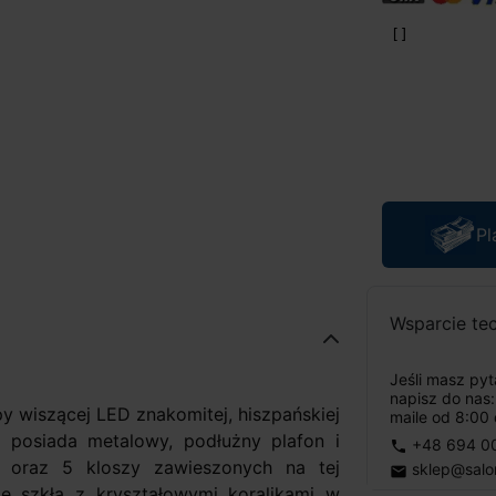
Pl
Wsparcie te
Jeśli masz py
napisz do nas
y wiszącej LED znakomitej, hiszpańskiej
maile od 8:00 
 posiada metalowy, podłużny plafon i
+48 694 0
phone
e oraz 5 kloszy zawieszonych na tej
sklep@salo
email
ę szkła z kryształowymi koralikami w