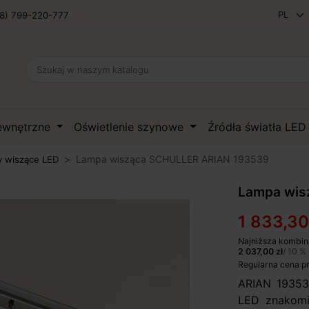
8) 799-220-777
zewnętrzne
Oświetlenie szynowe
Źródła światła LE
Lampa wisząca SCHULLER ARIAN 193539
 wiszące LED
Lampa wis
1 833,30
Najniższa kombin
2 037,00 zł
/ 10 %
Regularna cena p
ARIAN 19353
LED znakomit