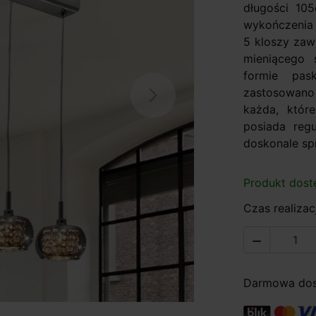
długości 105
wykończen
5 kloszy zaw
mieniącego 
formie pas
zastosowan
Next
każda, które
posiada reg
doskonale spr
Produkt dost
Czas realizacj

Darmowa dost