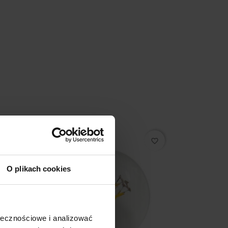
favorite_border
O plikach cookies
ołecznościowe i analizować