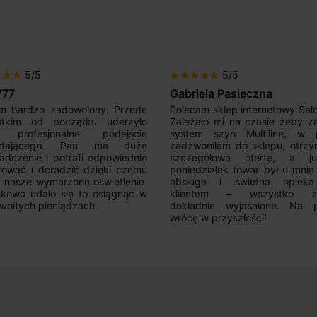
5/5
5/5
r
star
star
star
star
star
star
star
iela Pasieczna
Mir Por
am sklep internetowy SalonLED.
Super sprzedawca! Kupowałem
ało mi na czasie żeby zakupić
razy i jestem zadowolony z j
em szyn Multiline, w piątek
produktów. Wszystko zgod
oniłam do sklepu, otrzymałam
opisem, sprawna realizacja,
egółową ofertę, a już w
kontakt. Polecam.
działek towar był u mnie.Super
uga i świetna opieka nad
ntem – wszystko zostało
adnie wyjaśnione. Na pewno
 w przyszłości!