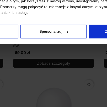
ormacje o tym, jak korzystasz z naszej witryny, udostępniamy p
Partnerzy mogą połączyć te informacje z innymi danymi otrzym
nia z ich usług.
Spersonalizuj
Z
27
Inteligentna żarówka LED RGBW E27 WI-FI
Ż
6W
69,00 zł
Zobacz szczegóły
favorite_border