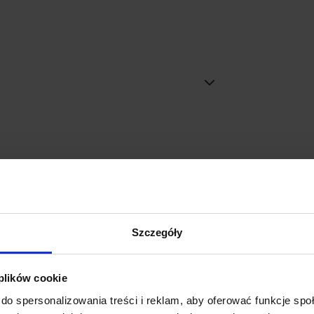
favorite_border
Szczegóły
 plików cookie
do spersonalizowania treści i reklam, aby oferować funkcje sp