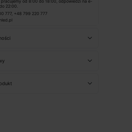
: pracujemy od 8:00 do 18:00, odpowiedzi na e-
do 22:00.
00 777
,
+48 799 220 777
nled.pl
ności
wy
rodukt