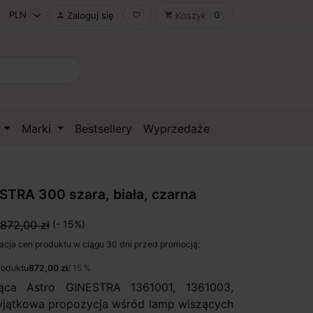
0
Zaloguj się
Koszyk

favorite_border
shopping_cart
D
Marki
Bestsellery
Wyprzedaże
STRA 300 szara, biała, czarna
872,00 zł
(- 15%)
acja cen produktu w ciągu 30 dni przed promocją:
roduktu
872,00 zł
/ 15 %
ąca Astro GINESTRA 1361001, 1361003,
yjątkowa propozycja wśród lamp wiszących