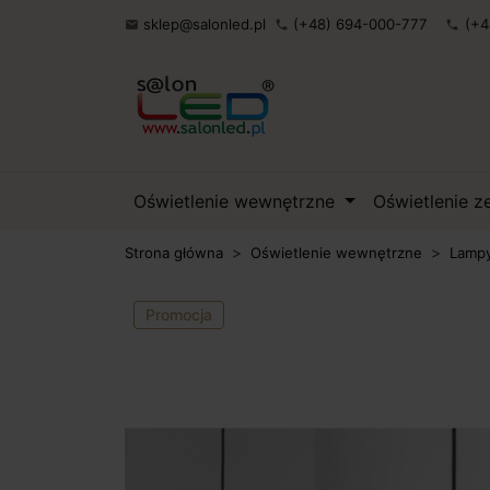
sklep@salonled.pl
(+48) 694-000-777
(+4

phone
phone
Oświetlenie wewnętrzne
Oświetlenie 
Strona główna
Oświetlenie wewnętrzne
Lampy
Promocja