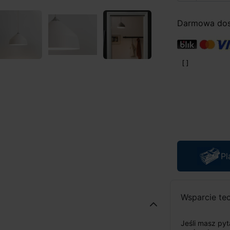
Darmowa dost
Pl
Wsparcie te
Jeśli masz py