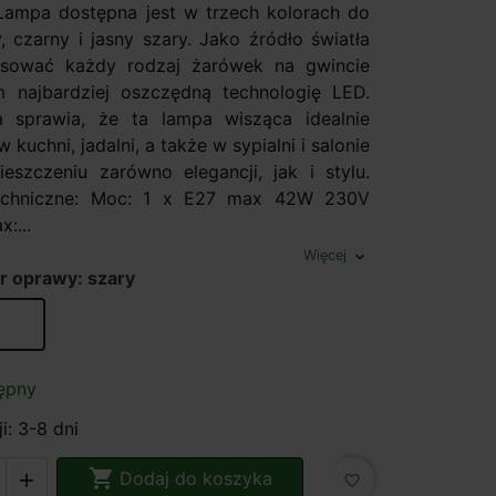
 Lampa dostępna jest w trzech kolorach do
, czarny i jasny szary. Jako źródło światła
sować każdy rodzaj żarówek na gwincie
 najbardziej oszczędną technologię LED.
a sprawia, że ta lampa wisząca idealnie
 kuchni, jadalni, a także w sypialni i salonie
eszczeniu zarówno elegancji, jak i stylu.
echniczne: Moc: 1 x E27 max 42W 230V
:...
Więcej
expand_more
r oprawy: szary
Biała
ępny
i: 3-8 dni

Dodaj do koszyka

favorite_border