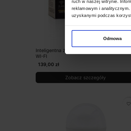
ruch w naszej witrynie. Inf
reklamowym i analitycznym. 
uzyskanymi podczas korzysta
Odmowa
Inteligentna żarówka LED 8W RGB+CCT E
WI-FI
139,00 zł
Zobacz szczegóły
favorite_border