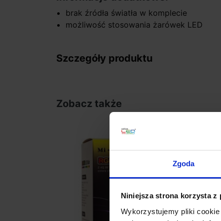
brak źródła światła w komplecie
możliwość stosowania żarówek LED
Szczegóły produktu
Zobacz także
favorite_border
Zgoda
Niniejsza strona korzysta z
Wykorzystujemy pliki cookie 