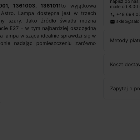
napisz do nas
001, 1361003, 1361011
to wyjątkowa
maile od 8:00 
Astro. Lampa dostępna jest w trzech
+48 694 0
phone
sny szary. Jako źródło światła można
sklep@salo
email
cie E27 - w tym najbardziej oszczędną
ta lampa wisząca idealnie sprawdzi się w
Metody płat
alonie nadając pomieszczeniu zarówno
Koszt dosta
Zapytaj o p
y