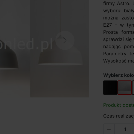
firmy Astro.
wyboru: biały
można zasto
E27 - w tym
Prosta form
sprawdzi się w
Next
nadając pomi
Parametry t
Wysokość max
Wybierz kolo
czarny
szary
Produkt dost
Czas realizacj
