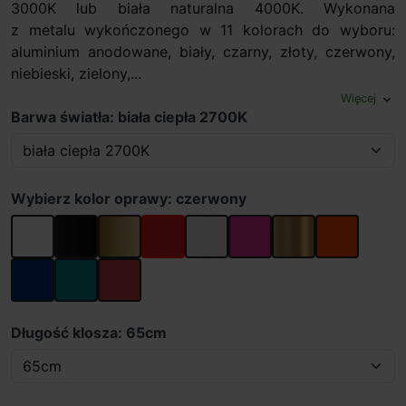
3000K lub biała naturalna 4000K. Wykonana
z metalu wykończonego w 11 kolorach do wyboru:
aluminium anodowane, biały, czarny, złoty, czerwony,
niebieski, zielony,...
Więcej
expand_more
Barwa światła: biała ciepła 2700K
Wybierz kolor oprawy: czerwony
biały
czarny
złoty
czerwony
anoda
różowy
złoty szczotkowan
pomarańczo
niebieski
aqua
róż flamingo
Długość klosza: 65cm