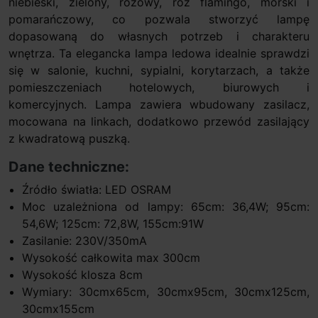
niebieski, zielony, różowy, róż flamingo, morski i
pomarańczowy, co pozwala stworzyć lampę
dopasowaną do własnych potrzeb i charakteru
wnętrza. Ta elegancka lampa ledowa idealnie sprawdzi
się w salonie, kuchni, sypialni, korytarzach, a także
pomieszczeniach hotelowych, biurowych i
komercyjnych. Lampa zawiera wbudowany zasilacz,
mocowana na linkach, dodatkowo przewód zasilający
z kwadratową puszką.
Dane techniczne:
Źródło światła: LED OSRAM
Moc uzależniona od lampy: 65cm: 36,4W; 95cm:
54,6W; 125cm: 72,8W, 155cm:91W
Zasilanie: 230V/350mA
Wysokość całkowita max 300cm
Wysokość klosza 8cm
Wymiary: 30cmx65cm, 30cmx95cm, 30cmx125cm,
30cmx155cm