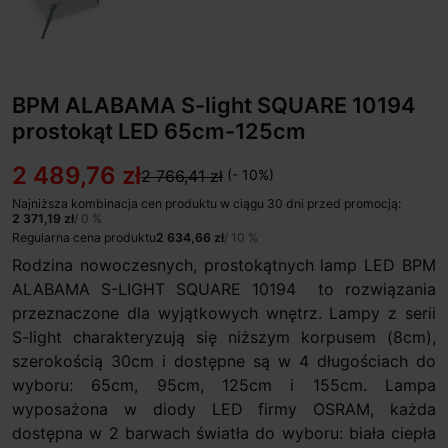
BPM ALABAMA S-light SQUARE 10194
prostokąt LED 65cm-125cm
2 489,76 zł
2 766,41 zł
(- 10%)
Najniższa kombinacja cen produktu w ciągu 30 dni przed promocją:
2 371,19 zł
/ 0 %
Regularna cena produktu
2 634,66 zł
/ 10 %
Rodzina nowoczesnych, prostokątnych lamp LED BPM
ALABAMA S-LIGHT SQUARE 10194 to rozwiązania
przeznaczone dla wyjątkowych wnętrz. Lampy z serii
S-light charakteryzują się niższym korpusem (8cm),
szerokością 30cm i dostępne są w 4 długościach do
wyboru: 65cm, 95cm, 125cm i 155cm. Lampa
wyposażona w diody LED firmy OSRAM, każda
dostępna w 2 barwach światła do wyboru: biała ciepła