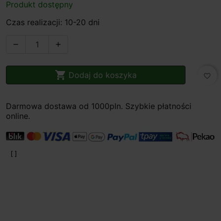
Produkt dostępny
Czas realizacji: 10-20 dni



Dodaj do koszyka
favorite_border
Darmowa dostawa od 1000pln. Szybkie płatności
online.