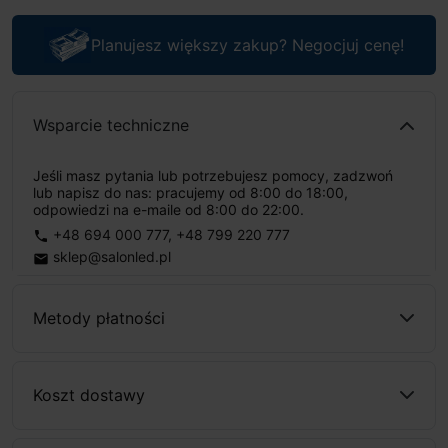
Planujesz większy zakup? Negocjuj cenę!
Wsparcie techniczne
Jeśli masz pytania lub potrzebujesz pomocy, zadzwoń
lub napisz do nas: pracujemy od 8:00 do 18:00,
odpowiedzi na e-maile od 8:00 do 22:00.
+48 694 000 777
,
+48 799 220 777
phone
sklep@salonled.pl
email
Metody płatności
Koszt dostawy