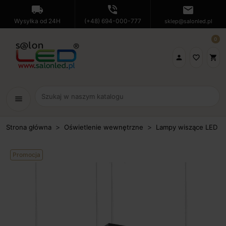
local_shipping
phone_in_talk
mail
Wysyłka od 24H
(+48) 694-000-777
sklep@salonled.pl
0

favorite_border
shopping_cart
menu
Strona główna
Oświetlenie wewnętrzne
Lampy wiszące LED
Promocja