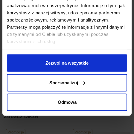
analizować ruch w naszej witrynie. Informacje o tym, jak
Informacje dodatkowe:
korzystasz z naszej witryny, udostępniamy partnerom
LED i zasilacz w komplecie
społecznościowym, reklamowym i analitycznym.
Możliwość wykonania lampy w wersji ściemnianej w
Partnerzy mogą połączyć te informacje z innymi danymi
opcji 1.10V, DALI, PUSH za dodatkową opłatą.
otrzymanymi od Ciebie lub uzyskanymi podczas
Prosimy wówczas o kontakt e-mail
korzystania z ich usług.
sklep@salonled.pl lub biuro@salonled.pl
Produkt przygotowywany na indywidualne
zamówienie. Zgodnie z regulaminem sklepu, tego
Zezwól na wszystkie
typu towar nie podlega zwrotowi
Spersonalizuj
Szczegóły produktu
Odmowa
Zobacz także
Promocja
Promocja