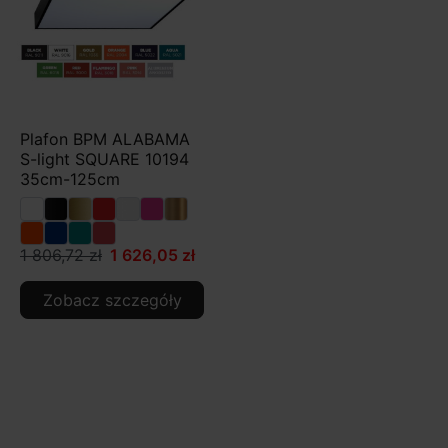
Plafon BPM ALABAMA
S-light SQUARE 10194
35cm-125cm
1 806,72 zł
1 626,05 zł
Zobacz szczegóły