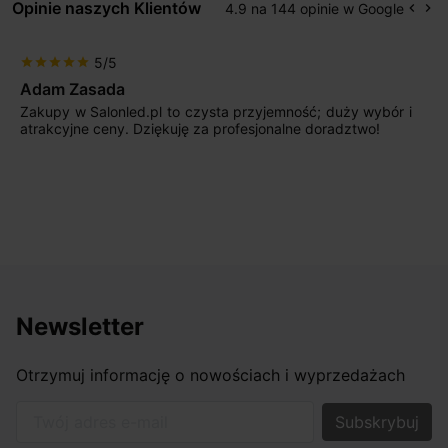
Opinie naszych Klientów
4.9 na 144 opinie w Google
keyboard_arrow_left
keyboard_arrow_right
Popr
Na
5/5
star
star
star
star
star
Max777
Jestem bardzo zadowolony. Przede wszystkim od
początku uderzyło mnie profesjonalne podejście
sprzedającego. Pan ma duże doświadczenie i potrafi
odpowiednio pokierować i doradzić dzięki czemu mamy
nasze wymarzone oświetlenie. Dodatkowo udało się to
osiągnąć w przyzwoitych pieniądzach.
Newsletter
Otrzymuj informację o nowościach i wyprzedażach
Twój adres e-mail