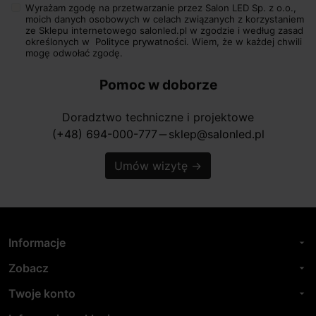
Wyrażam zgodę na przetwarzanie przez Salon LED Sp. z o.o.,
moich danych osobowych w celach związanych z korzystaniem
ze Sklepu internetowego salonled.pl w zgodzie i według zasad
określonych w
Polityce prywatności.
Wiem, że w każdej chwili
mogę odwołać zgodę.
Pomoc w doborze
Doradztwo techniczne i projektowe
(+48) 694-000-777
sklep@salonled.pl
horizontal_rule
Umów wizytę
→
Informacje
arrow_drop_down
Zobacz
arrow_drop_down
Twoje konto
arrow_drop_down