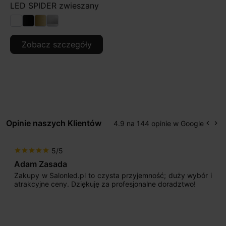
LED SPIDER zwieszany
Zobacz szczegóły
Opinie naszych Klientów
4.9 na 144 opinie w Google
keyboard_arrow_left
keyboard_arrow_right
Popr
Na
5/5
star
star
star
star
star
Adam Zasada
Zakupy w Salonled.pl to czysta przyjemność; duży wybór i
atrakcyjne ceny. Dziękuję za profesjonalne doradztwo!