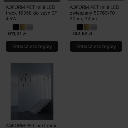
AQFORM PET mini LED
AQFORM PET mini LED
track 16358 do szyn 3F
zwieszany 59769/70
4,5W
20cm, 32cm
611,31 zł
742,92 zł
Zobacz szczegóły
Zobacz szczegóły
AQFORM PET next mini