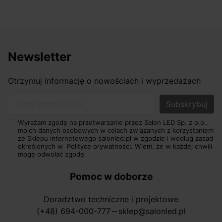
Newsletter
Otrzymuj informację o nowościach i wyprzedażach
Twój adres e-mail
Wyrażam zgodę na przetwarzanie przez Salon LED Sp. z o.o.,
moich danych osobowych w celach związanych z korzystaniem
ze Sklepu internetowego salonled.pl w zgodzie i według zasad
określonych w
Polityce prywatności.
Wiem, że w każdej chwili
mogę odwołać zgodę.
Pomoc w doborze
Doradztwo techniczne i projektowe
(+48) 694-000-777
sklep@salonled.pl
horizontal_rule