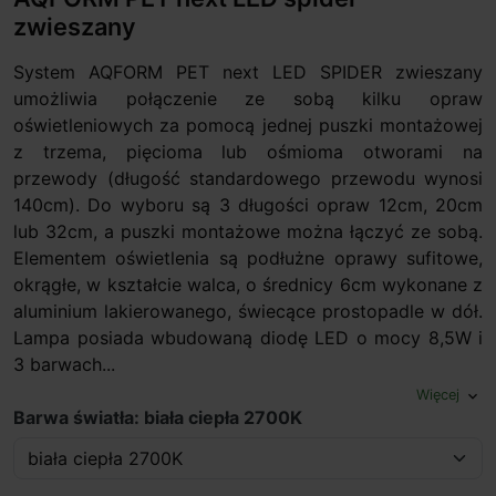
zwieszany
System AQFORM PET next LED SPIDER zwieszany
umożliwia połączenie ze sobą kilku opraw
oświetleniowych za pomocą jednej puszki montażowej
z trzema, pięcioma lub ośmioma otworami na
przewody (długość standardowego przewodu wynosi
140cm). Do wyboru są 3 długości opraw 12cm, 20cm
lub 32cm, a puszki montażowe można łączyć ze sobą.
Elementem oświetlenia są podłużne oprawy sufitowe,
okrągłe, w kształcie walca, o średnicy 6cm wykonane z
aluminium lakierowanego, świecące prostopadle w dół.
Lampa posiada wbudowaną diodę LED o mocy 8,5W i
3 barwach...
Więcej
expand_more
Barwa światła: biała ciepła 2700K