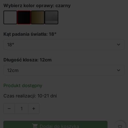
Wybierz kolor oprawy: czarny
biały
czarny
złoty
szary
Kąt padania światła: 18°
Długość klosza: 12cm
Produkt dostępny
Czas realizacji: 10-21 dni



Dodaj do koszyka
favorite_border