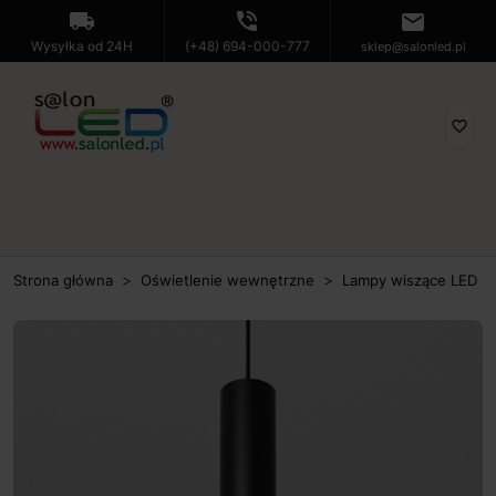
local_shipping
phone_in_talk
mail
Wysyłka od 24H
(+48) 694-000-777
sklep@salonled.pl
favorite_border
Strona główna
Oświetlenie wewnętrzne
Lampy wiszące LED