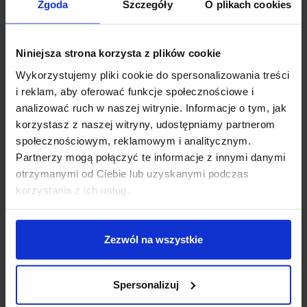
Zgoda
Szczegóły
O plikach cookies
Moc: 8,5W - 1 element
Źródło światła: LED, zintegrowane
Strumień światła: 2700K-990lm, 3000K-990lm,
Niniejsza strona korzysta z plików cookie
4000K-1060lm
Wykorzystujemy pliki cookie do spersonalizowania treści
Temperatura barwy światła: biała ciepła 2700K lub
i reklam, aby oferować funkcje społecznościowe i
3000K, biała naturalna 4000K
analizować ruch w naszej witrynie. Informacje o tym, jak
Kąt świecenia: 18°, 35°
korzystasz z naszej witryny, udostępniamy partnerom
Średnica klosza 6cm
społecznościowym, reklamowym i analitycznym.
Wysokość klosza 12cm, 20cm, 32cm
Partnerzy mogą połączyć te informacje z innymi danymi
Średnica puszki montażowej 9-12cm
otrzymanymi od Ciebie lub uzyskanymi podczas
Klasa szczelności IP20
korzystania z ich usług.
Napięcie 230V
Materiał aluminium
Kolory: czarny, biały, złoty, szary
Zezwól na wszystkie
Sposób montażu zwieszany
Producent: Aquaform
Gwarancja: 5 lat
Spersonalizuj