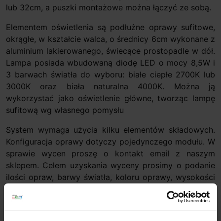
lub 32cm, a puszki montażowe można łączyć ze sobą.
Elementem oświetlenia są podłużne oprawy sufitowe,
okrągłe, w kształcie walca, o średnicy 6cm wykonane z
aluminium lakierowanego, świecące prostopadle w dół.
Lampa posiada wbudowaną diodę LED o mocy 8,5W i
3 barwach światła do wyboru: białe ciepłe 2700K lub
3000K oraz biała naturalna 4000K. Można ją
wykorzystać jako oświetlenie główne, tworząc lampę
sufitową wg własnego pomysłu
System wymaga użycia kilku elementów składowych.
Konfiguracja oprawy dotyczy pojedynczego modułu. W
sprawie wycen proszę o kontakt email z naszym
sklepem. Celem uzyskania wyceny prosimy o podanie
ilości opraw, barwy światła, koloru oprawy, wysokości
lub przesłanie gotowego projektu, dla którego zostanie
dokonana wycena
Dane techniczne: