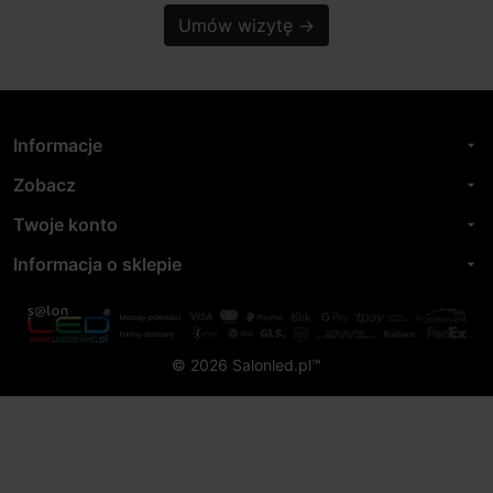
Umów wizytę
→
Informacje
arrow_drop_down
Zobacz
arrow_drop_down
Twoje konto
arrow_drop_down
Informacja o sklepie
arrow_drop_down
© 2026 Salonled.pl™