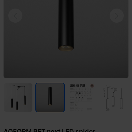
Previous
Next
AQFORM PET next LED spider