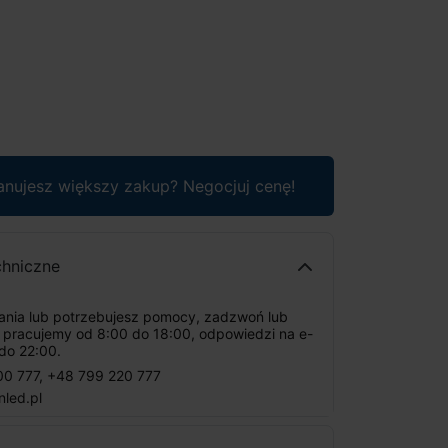
anujesz większy zakup? Negocjuj cenę!
chniczne
tania lub potrzebujesz pomocy, zadzwoń lub
: pracujemy od 8:00 do 18:00, odpowiedzi na e-
do 22:00.
00 777
,
+48 799 220 777
nled.pl