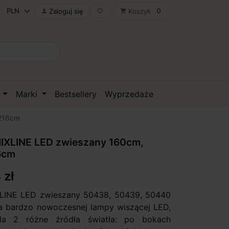
0
Zaloguj się
Koszyk

favorite_border
shopping_cart
D
Marki
Bestsellery
Wyprzedaże
216cm
XLINE LED zwieszany 160cm,
6cm
 zł
INE LED zwieszany 50438, 50439, 50440
a bardzo nowoczesnej lampy wiszącej LED,
da 2 różne źródła światła: po bokach