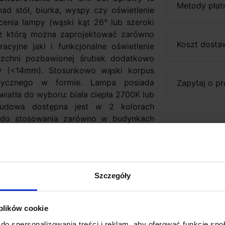
Metody płat
d stół, biurka, wyspy czy oświetlenie
enia lampy (wąski kąt 26° lub szeroki
 z którą można zaprojektować zarówno
Koszt dosta
racyjne jaki i funkcjonalne oświetlenie
erzchni pozbawionej śrubek dodatkowo
ów (<14mm). Stosunkowo wąski korpus
istycznego w formie. Lampa posiada
Zapytaj o p
atła do wyboru: biała ciepła 2700K lub
budowa dostępna jest w 2 kolorach
 do stosowania zarówno w budynkach
ch czy hotelowych. Oprawy MIXLINE LED
ako lampy natynkowe, oświetlenie
Szczegóły
 plików cookie
16cm-33W
do spersonalizowania treści i reklam, aby oferować funkcje sp