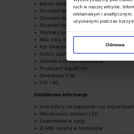
Barwa światła: 2700K biała ciepła, 3000K 
ruch w naszej witrynie. Inf
Strumień światła 15,5W: 2700K-1680lm, 
reklamowym i analitycznym. 
Strumień światła 24,5W: 2700K-2700lm,
uzyskanymi podczas korzysta
Strumień światła 33W: 2700K-3710lm, 3
Wymiary profilu wys. 3,2cm x szerokoś
Max zwis 140cm
Odmowa
Kąt świecenia: 26° lub 54°
Kolory czarny, biały
Sposób montażu zwieszany
Producent Aquaform
Gwarancja 5 lat
CRI >80
Dodatkowe informacje:
Inne kolory na zapytanie i po indywidual
Wbudowany zasilacz LED
Ściemnianie w opcji
Źródło światła w komplecie