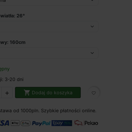
wiatła: 26°
awy: 160cm
ępny
i: 3-20 dni

Dodaj do koszyka

favorite_border
awa od 1000pln. Szybkie płatności online.