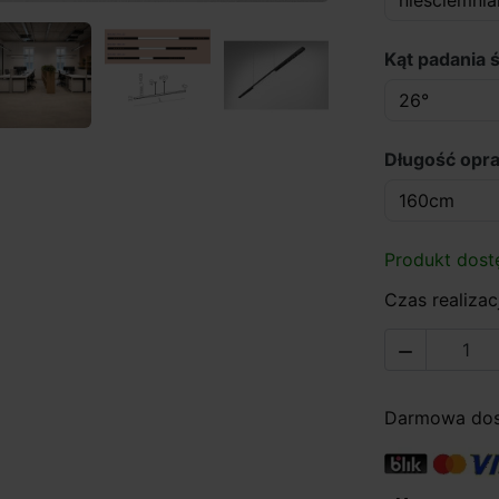
Kąt padania ś
Długość opr
Produkt dost
Czas realizacj

Darmowa dost