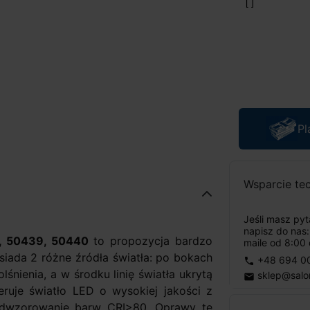
Pl
Wsparcie te
Jeśli masz py
napisz do nas
, 50439, 50440
to propozycja bardzo
maile od 8:00 
iada 2 różne źródła światła: po bokach
+48 694 0
phone
lśnienia, a w środku linię światła ukrytą
sklep@salo
email
ruje światło LED o wysokiej jakości z
odwzorowanie barw CRI>80. Oprawy te