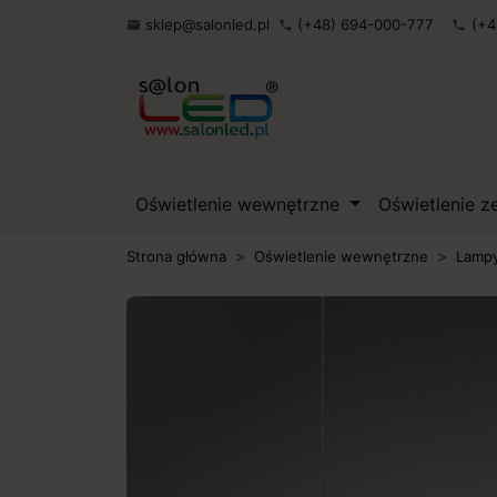
sklep@salonled.pl
(+48) 694-000-777
(+4

phone
phone
Oświetlenie wewnętrzne
Oświetlenie 
Strona główna
Oświetlenie wewnętrzne
Lampy