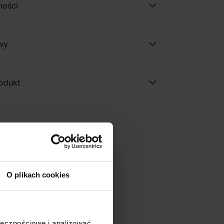
ności
wy
rodukt
O plikach cookies
ołecznościowe i analizować