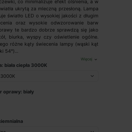
zewki, co minimalizuje efekt olśnienia, a w
 światła ukrytą za mleczną przesłoną. Lampa
uje światło LED o wysokiej jakości z długim
cenia oraz wysokie odwzorowanie barw
prawy te bardzo dobrze sprawdzą się jako
ół, biurka, wyspy czy oświetlenie ogólne.
ego różne kąty świecenia lampy (wąski kąt
i 54°)...
Więcej
expand_more
a: biała ciepła 3000K
r oprawy: biały
ciemnialna