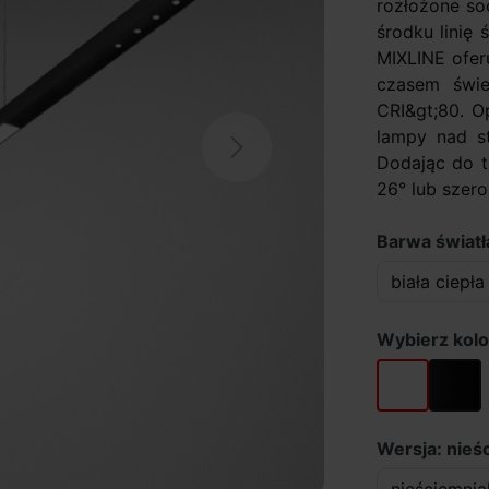
rozłożone soc
środku linię
MIXLINE ofer
czasem świe
CRI&gt;80. O
lampy nad st
Next
Dodając do t
26° lub szerok
Barwa światł
Wybierz kolo
biały
czarny
Wersja: nieś