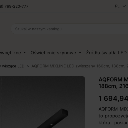
8) 799-220-777
zewnętrzne
Oświetlenie szynowe
Źródła światła LE
AQFORM MIXLINE LED zwieszany 160cm, 188cm, 
 wiszące LED
AQFORM MI
188cm, 21
1 694,94
AQFORM MIXL
to propozycj
która posia