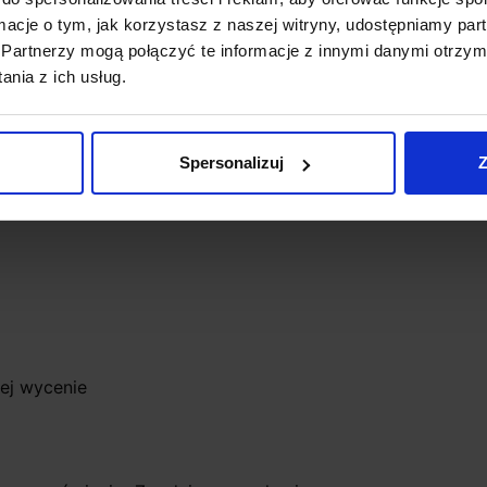
biała ciepła, 4000K biała neutralna
ormacje o tym, jak korzystasz z naszej witryny, udostępniamy p
3000K-1820lm, 4000K-1970lm
Partnerzy mogą połączyć te informacje z innymi danymi otrzym
 3000K-2910lm, 4000K-3140lm
nia z ich usług.
000K-4010lm, 4000K-4310lm
ć 4,2cm długość 160cm/188cm/216cm
Spersonalizuj
Z
nej wycenie