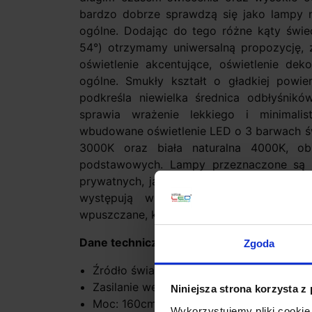
bardzo dobrze sprawdzą się jako lampy na
ogólne. Dodając do tego różne kąty świec
54°) otrzymamy uniwersalną propozycję,
oświetlenie akcentujące, oświetlenie deko
ogólne. Smukły kształt o gładkiej powi
podkreśla niewielka średnica odbłyśnik
sprawia wrażenie lekkiego i minimal
wbudowane oświetlenie LED o 3 barwach świ
3000K oraz biała naturalna 4000K, o
podstawowych. Lampy przeznaczone są
prywatnych, jak i komercyjnych, biurowy
występują w 4 sposobach montażu: j
wpuszczane, kinkiety i lampy wiszące.
Dane techniczne:
Zgoda
Źródło światła LED zintegrowane
Zasilanie wejściowe 230V
Niniejsza strona korzysta z
Moc: 160cm-15,5W, 188cm-24,5W lub 2
Wykorzystujemy pliki cookie 