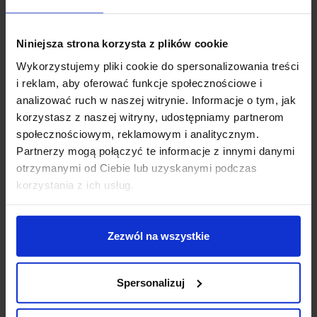
to ciekawa propozycja lampy wiszącej ze szkła
wykorzystująca jako źródło światła żarówkę na gwincie
Niniejsza strona korzysta z plików cookie
GU10 (brak w komplecie). Lampa Modern Glass Barrel
powstała we współpracy polskiej firmy AQFORM z
Wykorzystujemy pliki cookie do spersonalizowania treści
czeskim biurem projektowym DECHEM i pozwala
i reklam, aby oferować funkcje społecznościowe i
spojrzeć na oświetlenie z nieco innej perspektywy.
analizować ruch w naszej witrynie. Informacje o tym, jak
Ręcznie wykonane klosze o odpowiedniej grubości
korzystasz z naszej witryny, udostępniamy partnerom
zarówno w wersji przeźroczystej, mlecznej pozwalają
społecznościowym, reklamowym i analitycznym.
światłu delikatnie opływać powierzchnię oprawy, a
Partnerzy mogą połączyć te informacje z innymi danymi
klosze o strukturze w delikatne romby zapewniają
otrzymanymi od Ciebie lub uzyskanymi podczas
wyjątkowy efekt. MODERN GLASS to możliwość
korzystania z ich usług.
konfiguracji różnych kolorów, kształtów i wykończeń
oraz trzy źródła światła do wyboru. Wersja GU10
(również żarówka LED), jest bardzo uniwersalna,
Zezwól na wszystkie
pozwala w każdym czasie wymienić źródło, świeci
prostopadle w dół, dzięki czemu idealnie sprawdzi się
Spersonalizuj
nad stołem, blatem, stolikiem czy wyspą w domach,
kawiarniach i restauracjach.