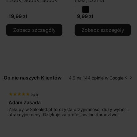
2200K, 3000K, 4000K
biała, czarna
19,99 zł
9,99 zł
Zobacz szczegóły
Zobacz szczegóły
Opinie naszych Klientów
4.9 na 144 opinie w Google
keyboard_arrow_left
keyboard_arrow_right
Popr
Na
5/5
star
star
star
star
star
Adam Zasada
Zakupy w Salonled.pl to czysta przyjemność; duży wybór i
atrakcyjne ceny. Dziękuję za profesjonalne doradztwo!