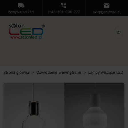
local_shipping
phone_in_talk
mail
Wysyłka od 24H
(+48) 694-000-777
sklep@salonled.pl
favorite_border
Strona główna
Oświetlenie wewnętrzne
Lampy wiszące LED