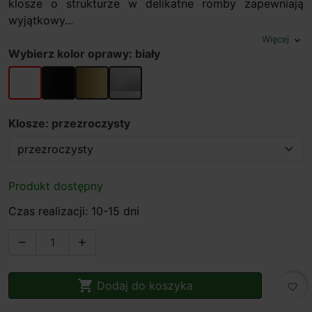
klosze o strukturze w delikatne romby zapewniają
wyjątkowy...
Więcej
expand_more
Wybierz kolor oprawy: biały
biały
czarny
złoty
szary
Klosze: przezroczysty
Produkt dostępny
Czas realizacji: 10-15 dni



Dodaj do koszyka
favorite_border