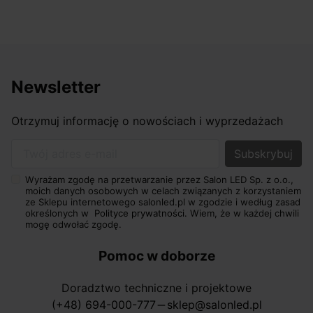
Newsletter
Otrzymuj informację o nowościach i wyprzedażach
Twój adres e-mail
Wyrażam zgodę na przetwarzanie przez Salon LED Sp. z o.o.,
moich danych osobowych w celach związanych z korzystaniem
ze Sklepu internetowego salonled.pl w zgodzie i według zasad
określonych w
Polityce prywatności.
Wiem, że w każdej chwili
mogę odwołać zgodę.
Pomoc w doborze
Doradztwo techniczne i projektowe
(+48) 694-000-777
sklep@salonled.pl
horizontal_rule