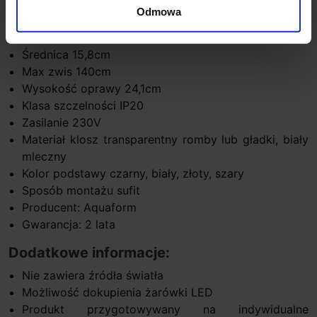
Odmowa
Dane techniczne:
Źródło światła GU10- brak w zestawie
Średnica 15,8cm
Max zwis 140cm
Wysokość oprawy 24,1cm
Klasa szczelności IP20
Zasilanie 230V
Materiał klosz transparentny romby lub gładki, biały
mleczny
Kolor podstawy czarny, biały, złoty, szary
Sposób montażu sufit
Producent: Aquaform
Gwarancja: 2 lata
Dodatkowe informacje:
Nie zawiera źródła światła
Możliwość dokupienia żarówki LED
Produkt przygotowywany na indywidualne