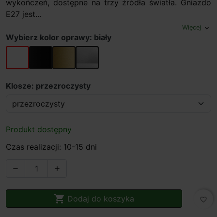
wykończeń, dostępne na trzy źródła światła. Gniazdo
E27 jest...
Więcej
expand_more
Wybierz kolor oprawy: biały
biały
czarny
złoty
szary
Klosze: przezroczysty
Produkt dostępny
Czas realizacji: 10-15 dni



Dodaj do koszyka
favorite_border