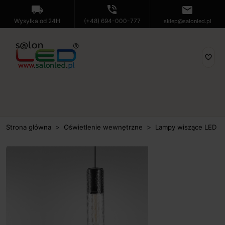
local_shipping
phone_in_talk
mail
Wysyłka od 24H
(+48) 694-000-777
sklep@salonled.pl
favorite_border
Strona główna
Oświetlenie wewnętrzne
Lampy wiszące LED