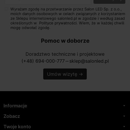
Twój adres e-mail
Wyrażam zgodę na przetwarzanie przez Salon LED Sp. z o.o.,
moich danych osobowych w celach związanych z korzystaniem
ze Sklepu internetowego salonled.pl w zgodzie i według zasad
określonych w
Polityce prywatności.
Wiem, że w każdej chwili
mogę odwołać zgodę.
Pomoc w doborze
Doradztwo techniczne i projektowe
(+48) 694-000-777
sklep@salonled.pl
horizontal_rule
Umów wizytę
→
Informacje
arrow_drop_down
Zobacz
arrow_drop_down
Twoje konto
arrow_drop_down