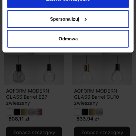
Zobacz także
Spersonalizuj
Odmowa
AQFORM MODERN
AQFORM MODERN
GLASS Barrel E27
GLASS Barrel GU10
zwieszany
zwieszany
808,11 zł
833,94 zł
Zobacz szczegóły
Zobacz szczegóły