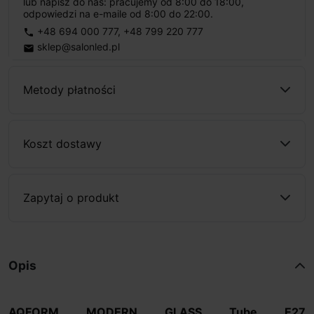
lub napisz do nas: pracujemy od 8:00 do 18:00,
odpowiedzi na e-maile od 8:00 do 22:00.
+48 694 000 777
,
+48 799 220 777
phone
sklep@salonled.pl
email
Metody płatności
Koszt dostawy
Zapytaj o produkt
Opis
AQFORM MODERN GLASS Tube E27