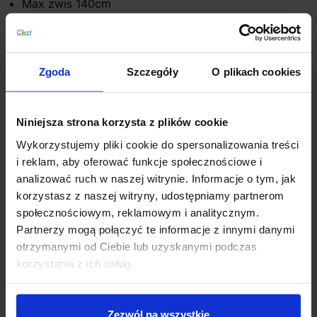
Max zwis 140cm
Klasa szczelności IP20
Zasilanie 230V
Materiał klosz gładki transparentny, ryflowany,
romby transparentny, mleczny biały
Zgoda
Szczegóły
O plikach cookies
Kolor podstawy: czarny, biały, szary, złoty
Sposób montażu sufit
Producent: Aquaform
Niniejsza strona korzysta z plików cookie
Gwarancja: 2 lata
Wykorzystujemy pliki cookie do spersonalizowania treści
i reklam, aby oferować funkcje społecznościowe i
Dodatkowe informacje:
analizować ruch w naszej witrynie. Informacje o tym, jak
Nie zawiera źródła światła
korzystasz z naszej witryny, udostępniamy partnerom
Produkt przygotowywany na indywidualne
społecznościowym, reklamowym i analitycznym.
zamówienie. Zgodnie z regulaminem sklepu, tego
Partnerzy mogą połączyć te informacje z innymi danymi
typu towar nie podlega zwrotowi
otrzymanymi od Ciebie lub uzyskanymi podczas
korzystania z ich usług.
Szczegóły produktu
Zezwól na wszystkie