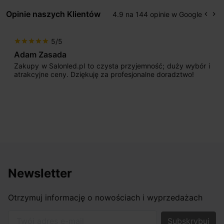
Opinie naszych Klientów
4.9 na 144 opinie w Google
keyboard_arrow_left
keyboard_arrow_right
Popr
Na
5/5
star
star
star
star
star
Adam Zasada
Zakupy w Salonled.pl to czysta przyjemność; duży wybór i
atrakcyjne ceny. Dziękuję za profesjonalne doradztwo!
Newsletter
Otrzymuj informację o nowościach i wyprzedażach