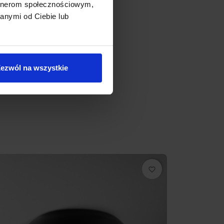
artnerom społecznościowym,
anymi od Ciebie lub
ezwól na wszystkie
favorite_border