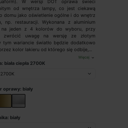
quaform). W wersji DOT oprawa świeci
bitym od wnętrza lampy, co jest ciekawą
o domu jako oświetlenie ogólne i do wnętrz
, np. restauracji. Wykonana z aluminium
na jeden z 4 kolorów do wyboru, przy
 zwrócić uwagę na wersję ze złotym
 tym wariancie światło będzie dodatkowo
rzez kolor lakieru od którego się odbije,...
Więcej
expand_more
: biała ciepła 2700K
r oprawy: biały
złoty
szary
ika: biały