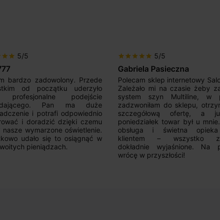
5/5
5/5
r
star
star
star
star
star
star
star
iela Pasieczna
Mir Por
am sklep internetowy SalonLED.
Super sprzedawca! Kupowałem
ało mi na czasie żeby zakupić
razy i jestem zadowolony z j
em szyn Multiline, w piątek
produktów. Wszystko zgod
oniłam do sklepu, otrzymałam
opisem, sprawna realizacja,
egółową ofertę, a już w
kontakt. Polecam.
działek towar był u mnie.Super
uga i świetna opieka nad
ntem – wszystko zostało
adnie wyjaśnione. Na pewno
 w przyszłości!