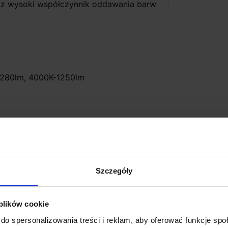
raz wysoki współczynnik oddawania barw
-1280lm, 4000K-1250lm
a, 4000K - biała neutralna
Szczegóły
 plików cookie
do spersonalizowania treści i reklam, aby oferować funkcje sp