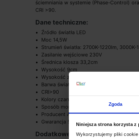
ściemniania w systemie (Phase-Control) o
CRI >90.
Dane techniczne:
Źródło światła LED
Moc 14,5W
Strumień światła: 2700K-1220lm, 3000K
Zasilanie wejściowe 230V
Średnica klosza 33,2cm
Wysokość 9cm
Wysokość zwisu max 140cm
Barwa światła 2700K, 3000K - biała ciepł
CRI>90
Kolory czarny, biały, złoty, szary
Zgoda
Sposób montażu sufit
Producent AQform
Gwarancja 5 lat
Niniejsza strona korzysta z
Dodatkowe informacje:
Wykorzystujemy pliki cookie 