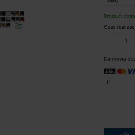
Produkt dost
Czas realizacj

Darmowa dost