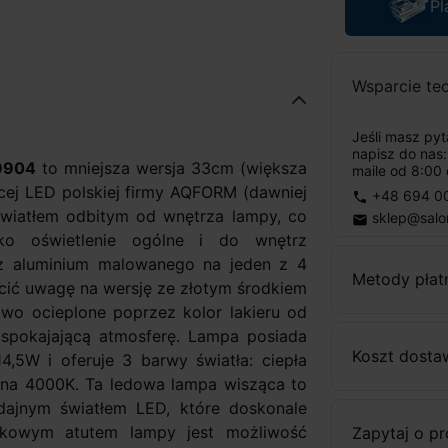
Pl
Wsparcie te
Jeśli masz py
napisz do nas
9904
to mniejsza wersja 33cm (większa
maile od 8:00 
ej LED polskiej firmy AQFORM (dawniej
+48 694 0
phone
wiatłem odbitym od wnętrza lampy, co
sklep@salo
email
ko oświetlenie ogólne i do wnętrz
 z aluminium malowanego na jeden z 4
Metody płat
ić uwagę na wersję ze złotym środkiem
wo ocieplone poprzez kolor lakieru od
spokajającą atmosferę. Lampa posiada
Koszt dosta
5W i oferuje 3 barwy światła: ciepła
alna 4000K. Ta ledowa lampa wisząca to
ajnym światłem LED, które doskonale
tkowym atutem lampy jest możliwość
Zapytaj o p