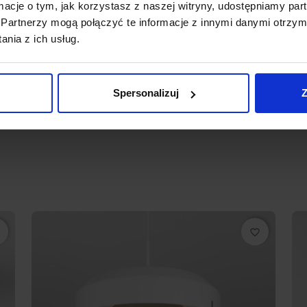
ormacje o tym, jak korzystasz z naszej witryny, udostępniamy p
Partnerzy mogą połączyć te informacje z innymi danymi otrzym
nia z ich usług.
l
ne zamówienie. Zgodnie z regulaminem
otowi
Spersonalizuj
Z
favorite_border