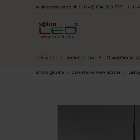
sklep@salonled.pl
(+48) 694-000-777
(+4

phone
phone
Oświetlenie wewnętrzne
Oświetlenie 
Strona główna
Oświetlenie wewnętrzne
Lampy