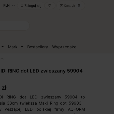
0
Zaloguj się
Koszyk

favorite_border
shopping_cart
D
Marki
Bestsellery
Wyprzedaże
cm
DI RING dot LED zwieszany 59904
 zł
I RING dot LED zwieszany 59904 to
sja 33cm (większa Maxi Ring dot 59903 -
y wiszącej LED polskiej firmy AQFORM