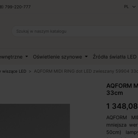
8) 799-220-777
zewnętrzne
Oświetlenie szynowe
Źródła światła LE
AQFORM MIDI RING dot LED zwieszany 59904 33
 wiszące LED
AQFORM MI
33cm
1 348,08
AQFORM MID
mniejsza wer
50cm) lamp