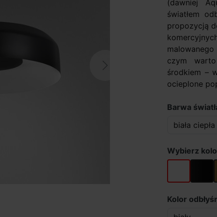
(dawniej A
światłem od
propozycją d
komercyjnych
malowanego 
czym warto
Next
środkiem – w
ocieplone pop
Barwa światła
Wybierz kolo
biały
czarny
Kolor odbłyśn