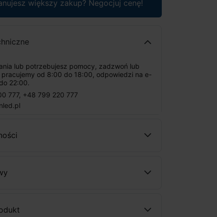
anujesz większy zakup? Negocjuj cenę!
chniczne
tania lub potrzebujesz pomocy, zadzwoń lub
: pracujemy od 8:00 do 18:00, odpowiedzi na e-
do 22:00.
00 777
,
+48 799 220 777
nled.pl
ności
wy
rodukt