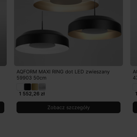
AQFORM MAXI RING dot LED zwieszany
A
59903 50cm
4
1 552,26 zł
Zobacz szczegóły