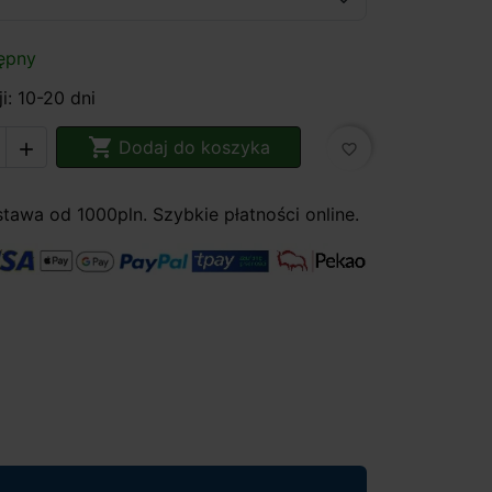
ępny
i: 10-20 dni

Dodaj do koszyka

favorite_border
awa od 1000pln. Szybkie płatności online.