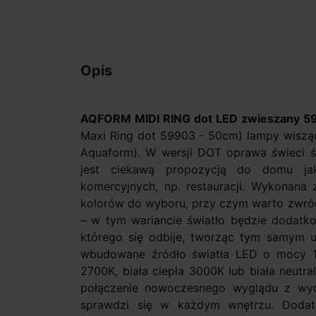
Opis
AQFORM MIDI RING dot LED zwieszany 5
Maxi Ring dot 59903 - 50cm) lampy wisząc
Aquaform). W wersji DOT oprawa świeci ś
jest ciekawą propozycją do domu ja
komercyjnych, np. restauracji. Wykonana
kolorów do wyboru, przy czym warto zwróc
– w tym wariancie światło będzie dodatko
którego się odbije, tworząc tym samym u
wbudowane źródło światła LED o mocy 14,
2700K, biała ciepła 3000K lub biała neutr
połączenie nowoczesnego wyglądu z wyd
sprawdzi się w każdym wnętrzu. Doda