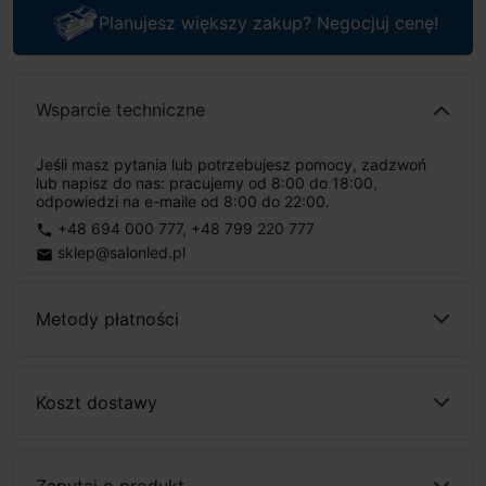
Planujesz większy zakup? Negocjuj cenę!
Wsparcie techniczne
Jeśli masz pytania lub potrzebujesz pomocy, zadzwoń
lub napisz do nas: pracujemy od 8:00 do 18:00,
odpowiedzi na e-maile od 8:00 do 22:00.
+48 694 000 777
,
+48 799 220 777
phone
sklep@salonled.pl
email
Metody płatności
Koszt dostawy
Zapytaj o produkt