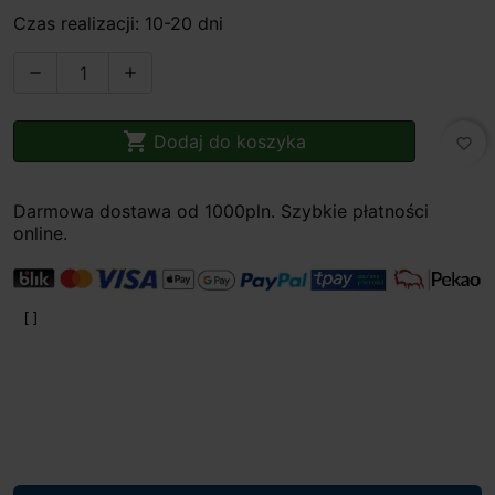
Czas realizacji: 10-20 dni



Dodaj do koszyka
favorite_border
Darmowa dostawa od 1000pln. Szybkie płatności
online.