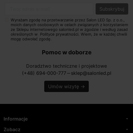
Twój adres e-mail
Wyrażam zgodę na przetwarzanie przez Salon LED Sp. z o.o.,
moich danych osobowych w celach związanych z korzystaniem
ze Sklepu internetowego salonled.pl w zgodzie i według zasad
określonych w
Polityce prywatności.
Wiem, że w każdej chwili
mogę odwołać zgodę.
Pomoc w doborze
Doradztwo techniczne i projektowe
(+48) 694-000-777
sklep@salonled.pl
horizontal_rule
Umów wizytę
→
Informacje
arrow_drop_down
Zobacz
arrow_drop_down