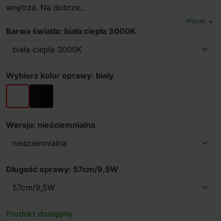
wnętrza. Na dobrze...
Więcej
expand_more
Barwa światła: biała ciepła 3000K
Wybierz kolor oprawy: biały
biały
czarny
Wersja: nieściemnialna
Długość oprawy: 57cm/9,5W
Produkt dostępny