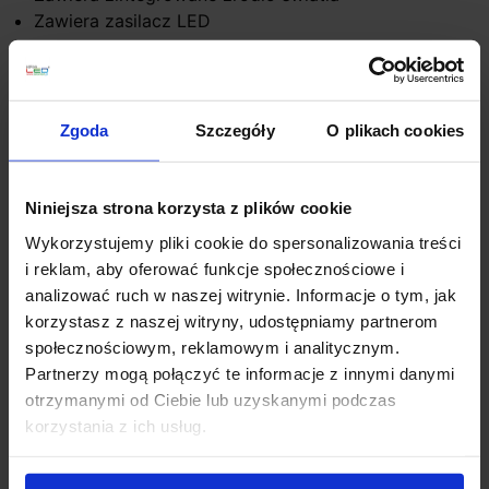
Zawiera zasilacz LED
Produkt przygotowywany na indywidualne
zamówienie. Zgodnie z regulaminem sklepu, tego
typu towar nie podlega zwrotowi
Zgoda
Szczegóły
O plikach cookies
Szczegóły produktu
Niniejsza strona korzysta z plików cookie
Wykorzystujemy pliki cookie do spersonalizowania treści
Zobacz także
i reklam, aby oferować funkcje społecznościowe i
analizować ruch w naszej witrynie. Informacje o tym, jak
korzystasz z naszej witryny, udostępniamy partnerom
społecznościowym, reklamowym i analitycznym.
Partnerzy mogą połączyć te informacje z innymi danymi
otrzymanymi od Ciebie lub uzyskanymi podczas
korzystania z ich usług.