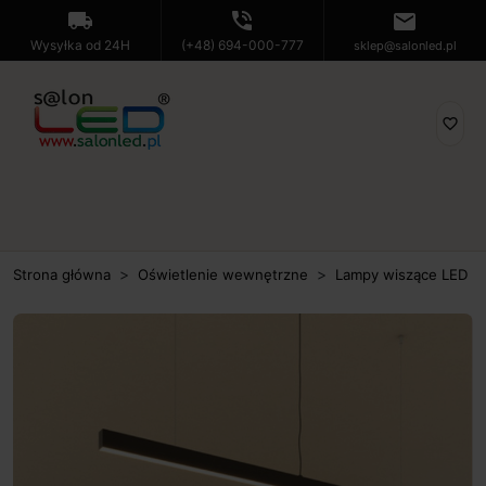
local_shipping
phone_in_talk
mail
Wysyłka od 24H
(+48) 694-000-777
sklep@salonled.pl
favorite_border
Strona główna
Oświetlenie wewnętrzne
Lampy wiszące LED