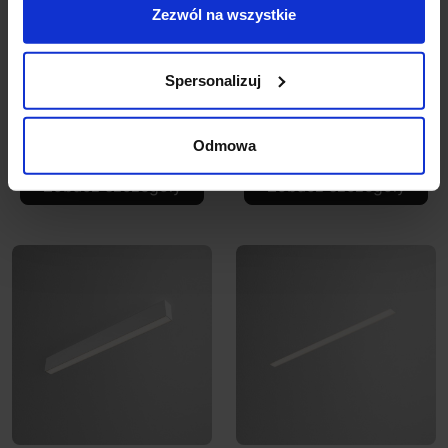
Zezwól na wszystkie
AQFORM RAFTER 29
AQFORM RAFTER LED
LED multitrack 16342
kinkiet
Spersonalizuj
magnes
1 015,98 zł
431,73 zł
Odmowa
Zobacz szczegóły
Zobacz szczegóły