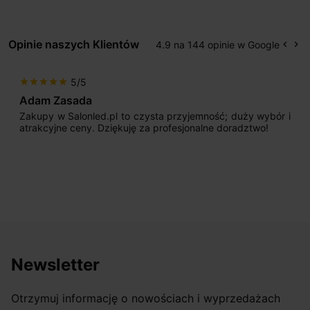
Opinie naszych Klientów
4.9 na 144 opinie w Google
keyboard_arrow_left
keyboard_arrow_right
Popr
Na
5/5
star
star
star
star
star
Max777
ść; duży wybór i
Jestem bardzo zadowolony. Przede w
e doradztwo!
początku uderzyło mnie profesjonaln
sprzedającego. Pan ma duże doświadczen
odpowiednio pokierować i doradzić dzięk
nasze wymarzone oświetlenie. Dodatkowo 
osiągnąć w przyzwoitych pieniądzach.
Newsletter
Otrzymuj informację o nowościach i wyprzedażach