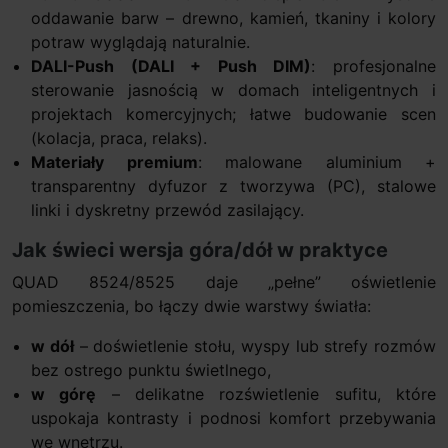
oddawanie barw – drewno, kamień, tkaniny i kolory
potraw wyglądają naturalnie.
DALI-Push (DALI + Push DIM)
: profesjonalne
sterowanie jasnością w domach inteligentnych i
projektach komercyjnych; łatwe budowanie scen
(kolacja, praca, relaks).
Materiały premium
: malowane aluminium +
transparentny dyfuzor z tworzywa (PC), stalowe
linki i dyskretny przewód zasilający.
Jak świeci wersja góra/dół w praktyce
QUAD 8524/8525 daje „pełne” oświetlenie
pomieszczenia, bo łączy dwie warstwy światła:
w dół
– doświetlenie stołu, wyspy lub strefy rozmów
bez ostrego punktu świetlnego,
w górę
– delikatne rozświetlenie sufitu, które
uspokaja kontrasty i podnosi komfort przebywania
we wnętrzu.