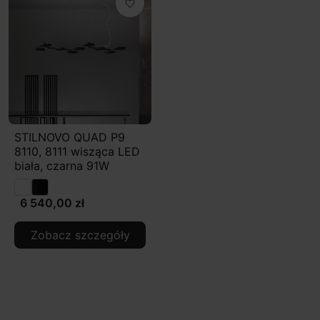
favorite_border
STILNOVO QUAD P9
8110, 8111 wisząca LED
biała, czarna 91W
6 540,00 zł
Zobacz szczegóły