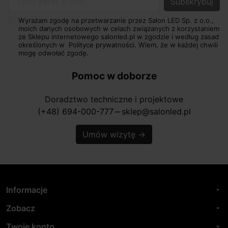
Twój adres e-mail
Wyrażam zgodę na przetwarzanie przez Salon LED Sp. z o.o.,
moich danych osobowych w celach związanych z korzystaniem
ze Sklepu internetowego salonled.pl w zgodzie i według zasad
określonych w
Polityce prywatności.
Wiem, że w każdej chwili
mogę odwołać zgodę.
Pomoc w doborze
Doradztwo techniczne i projektowe
(+48) 694-000-777
sklep@salonled.pl
horizontal_rule
Umów wizytę
→
Informacje
arrow_drop_down
Zobacz
arrow_drop_down
Twoje konto
arrow_drop_down