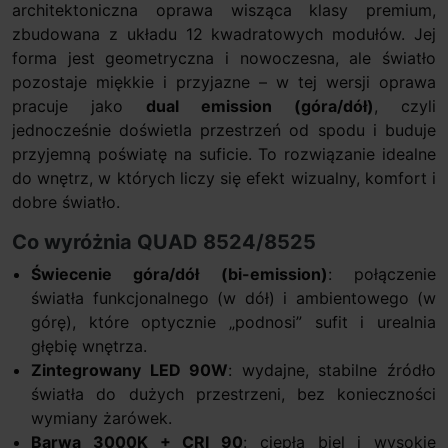
architektoniczna oprawa wisząca klasy premium,
zbudowana z układu 12 kwadratowych modułów. Jej
forma jest geometryczna i nowoczesna, ale światło
pozostaje miękkie i przyjazne – w tej wersji oprawa
pracuje jako
dual emission (góra/dół)
, czyli
jednocześnie doświetla przestrzeń od spodu i buduje
przyjemną poświatę na suficie. To rozwiązanie idealne
do wnętrz, w których liczy się efekt wizualny, komfort i
dobre światło.
Co wyróżnia QUAD 8524/8525
Świecenie góra/dół (bi-emission)
: połączenie
światła funkcjonalnego (w dół) i ambientowego (w
górę), które optycznie „podnosi” sufit i urealnia
głębię wnętrza.
Zintegrowany LED 90W
: wydajne, stabilne źródło
światła do dużych przestrzeni, bez konieczności
wymiany żarówek.
Barwa 3000K + CRI 90
: ciepła biel i wysokie