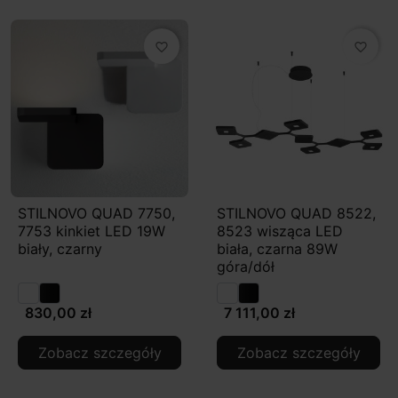
favorite_border
favorite_border
STILNOVO QUAD 7750,
STILNOVO QUAD 8522,
7753 kinkiet LED 19W
8523 wisząca LED
biały, czarny
biała, czarna 89W
góra/dół
830,00 zł
7 111,00 zł
Zobacz szczegóły
Zobacz szczegóły