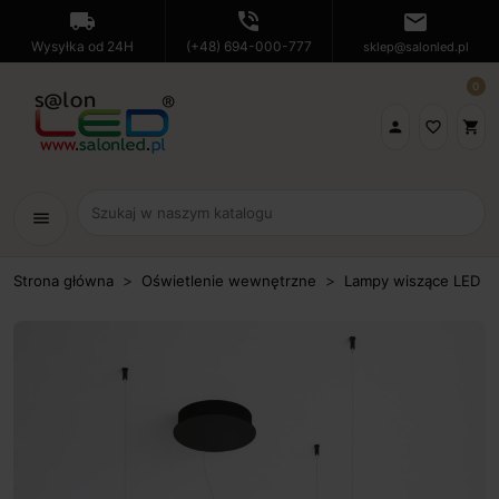
local_shipping
phone_in_talk
mail
Wysyłka od 24H
(+48) 694-000-777
sklep@salonled.pl
0

favorite_border
shopping_cart
menu
Strona główna
Oświetlenie wewnętrzne
Lampy wiszące LED