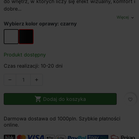
do wnętrz, w których liczy się efekt wizualny, komfort i
dobre...
Więcej
expand_more
Wybierz kolor oprawy: czarny
biały
czarny
Produkt dostępny
Czas realizacji: 10-20 dni



Dodaj do koszyka
favorite_border
Darmowa dostawa od 1000pln. Szybkie płatności
online.