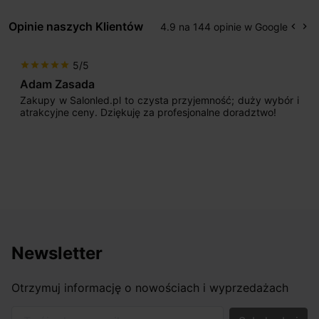
Opinie naszych Klientów
4.9 na 144 opinie w Google
keyboard_arrow_left
keyboard_arrow_right
Popr
Na
5/5
star
star
star
star
star
Adam Zasada
Zakupy w Salonled.pl to czysta przyjemność; duży wybór i
atrakcyjne ceny. Dziękuję za profesjonalne doradztwo!
Newsletter
Otrzymuj informację o nowościach i wyprzedażach