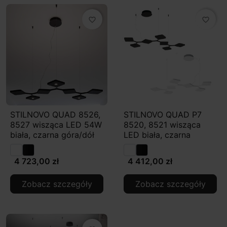
favorite_border
favorite_border
STILNOVO QUAD 8526,
STILNOVO QUAD P7
8527 wisząca LED 54W
8520, 8521 wisząca
biała, czarna góra/dół
LED biała, czarna
4 723,00 zł
4 412,00 zł
Zobacz szczegóły
Zobacz szczegóły