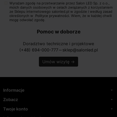
Wyrażam zgodę na przetwarzanie przez Salon LED Sp. z o.o.,
moich danych osobowych w celach związanych z korzystaniem
ze Sklepu internetowego salonled.pl w zgodzie i według zasad
określonych w
Polityce prywatności.
Wiem, że w każdej chwili
mogę odwołać zgodę.
Pomoc w doborze
Doradztwo techniczne i projektowe
(+48) 694-000-777
sklep@salonled.pl
horizontal_rule
Umów wizytę
→
Informacje
arrow_drop_down
Zobacz
arrow_drop_down
Twoje konto
arrow_drop_down