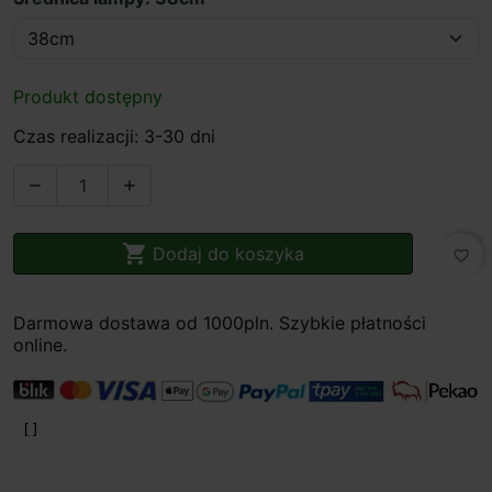
Produkt dostępny
Czas realizacji: 3-30 dni



Dodaj do koszyka
favorite_border
Darmowa dostawa od 1000pln. Szybkie płatności
online.