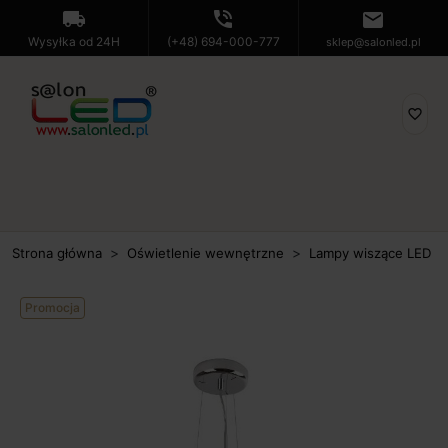
local_shipping
phone_in_talk
mail
Wysyłka od 24H
(+48) 694-000-777
sklep@salonled.pl
favorite_border
Strona główna
Oświetlenie wewnętrzne
Lampy wiszące LED
Promocja