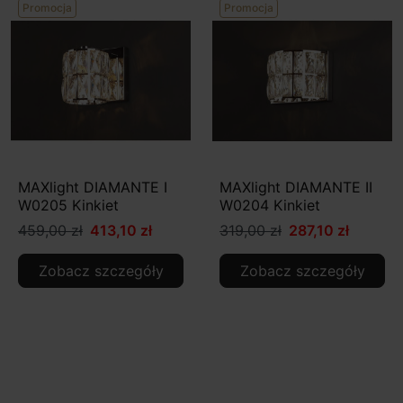
Promocja
Promocja
MAXlight DIAMANTE I
MAXlight DIAMANTE II
W0205 Kinkiet
W0204 Kinkiet
459,00 zł
413,10 zł
319,00 zł
287,10 zł
Zobacz szczegóły
Zobacz szczegóły