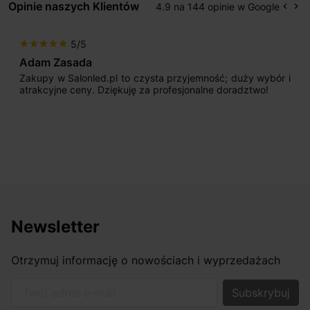
Opinie naszych Klientów
4.9 na 144 opinie w Google
keyboard_arrow_left
keyboard_arrow_right
Popr
Na
5/5
star
star
star
star
star
Adam Zasada
Zakupy w Salonled.pl to czysta przyjemność; duży wybór i
atrakcyjne ceny. Dziękuję za profesjonalne doradztwo!
Newsletter
Otrzymuj informację o nowościach i wyprzedażach
Twój adres e-mail