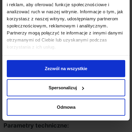
i reklam, aby oferować funkcje społecznościowe i
Koszt dostawy
analizować ruch w naszej witrynie. Informacje o tym, jak
korzystasz z naszej witryny, udostępniamy partnerom
społecznościowym, reklamowym i analitycznym.
Zapytaj o produkt
Partnerzy mogą połączyć te informacje z innymi danymi
otrzymanymi od Ciebie lub uzyskanymi podczas
korzystania z ich usług.
Opis
Zezwól na wszystkie
MAXlight DIAMANTE P0236, P0238
to luksusowa
lampa wisząca, dostępna w 2 rozmiarach. Okrągła,
Spersonalizuj
szklana oprawa pokryta jest kryształkami, które
dodadzą wnętrzu blasku. Źródłem światła są żarówki
G9 o mocy max 42W. Lampa idealnie będzie pasować
Odmowa
do nowoczesnych salonów, jadalni lub restauracji.
Parametry techniczne: