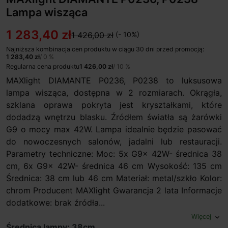
Lampa wisząca
1 283,40 zł
1 426,00 zł
(- 10%)
Najniższa kombinacja cen produktu w ciągu 30 dni przed promocją:
1 283,40 zł
/ 0 %
Regularna cena produktu
1 426,00 zł
/ 10 %
MAXlight DIAMANTE P0236, P0238 to luksusowa
lampa wisząca, dostępna w 2 rozmiarach. Okrągła,
szklana oprawa pokryta jest kryształkami, które
dodadzą wnętrzu blasku. Źródłem światła są żarówki
G9 o mocy max 42W. Lampa idealnie będzie pasować
do nowoczesnych salonów, jadalni lub restauracji.
Parametry techniczne: Moc: 5x G9x 42W- średnica 38
cm, 6x G9x 42W- średnica 46 cm Wysokość: 135 cm
Średnica: 38 cm lub 46 cm Materiał: metal/szkło Kolor:
chrom Producent MAXlight Gwarancja 2 lata Informacje
dodatkowe: brak źródła...
Więcej
expand_more
Średnica lampy: 38cm