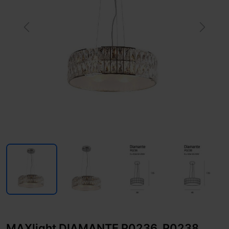
Previous
Next
MAXlight DIAMANTE P0236, P0238