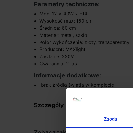
Parametry techniczne:
Moc: 12 x 40W x E14
Wysokość max: 150 cm
Średnica: 60 cm
Materiał: metal, szkło
Kolor wykończenia: złoty, transparentny
Producent: MAXlight
Zasilanie: 230V
Gwarancja: 2 lata
Informacje dodatkowe:
brak źródła światła w komplecie
Szczegóły produktu
Zgoda
Zobacz także