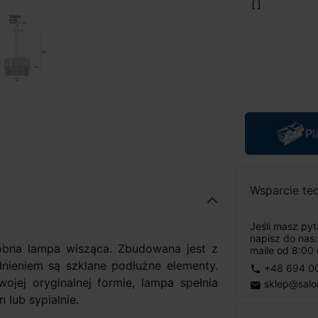
Pl
Wsparcie te
Jeśli masz py
napisz do nas
bna lampa wisząca. Zbudowana jest z
maile od 8:00 
nieniem są szklane podłużne elementy.
+48 694 0
phone
ojej oryginalnej formie, lampa spełnia
sklep@salo
email
n lub sypialnie.