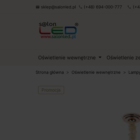
sklep@salonled.pl
(+48) 694-000-777
(+4

phone
phone
Oświetlenie wewnętrzne
Oświetlenie 
Strona główna
Oświetlenie wewnętrzne
Lampy
Promocja