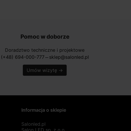
Pomoc w doborze
Doradztwo techniczne i projektowe
(+48) 694-000-777
sklep@salonled.pl
horizontal_rule
Umów wizytę
→
Informacja o sklepie
Salonled.pl
Salon LED sp. z o.o.