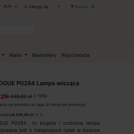
0
Zaloguj się
Koszyk

favorite_border
shopping_cart
D
Marki
Bestsellery
Wyprzedaże
VOGUE P0284 Lampa wisząca
zł
8 039,00 zł
(- 10%)
acja cen produktu w ciągu 30 dni przed promocją:
roduktu
8 039,00 zł
/ 10 %
OGUE P0284 to bogata i ozdobna lampa
dowana jest z metalowych rurek w kolorze