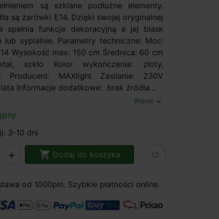
ełnieniem są szklane podłużne elementy.
ła są żarówki E14. Dzięki swojej oryginalnej
a spełnia funkcje dekoracyjną a jej blask
n lub sypialnie. Parametry techniczne: Moc:
14 Wysokość max: 150 cm Średnica: 60 cm
etal, szkło Kolor wykończenia: złoty,
ny Producent: MAXlight Zasilanie: 230V
lata Informacje dodatkowe: brak źródła...
Więcej
expand_more
ępny
i: 3-10 dni

Dodaj do koszyka

favorite_border
awa od 1000pln. Szybkie płatności online.