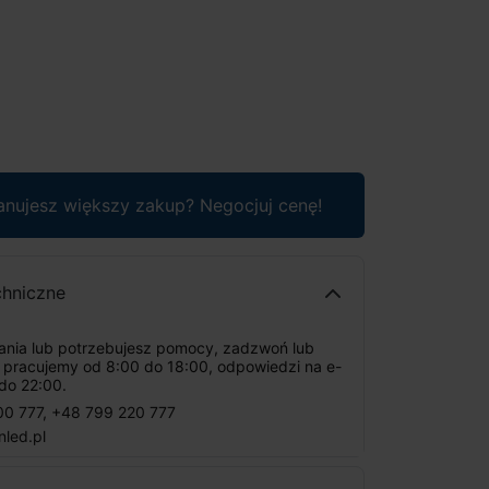
anujesz większy zakup? Negocjuj cenę!
chniczne
tania lub potrzebujesz pomocy, zadzwoń lub
: pracujemy od 8:00 do 18:00, odpowiedzi na e-
do 22:00.
00 777
,
+48 799 220 777
nled.pl