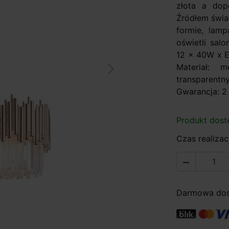
złota a dop
Źródłem świat
formie, lamp
oświetli salo
12 x 40W x E
Materiał: m
Next
transparent
Gwarancja: 2 
Produkt dost
Czas realizacj

Darmowa dost