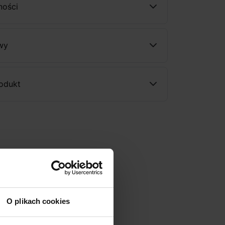
ności
wy
rodukt
O plikach cookies