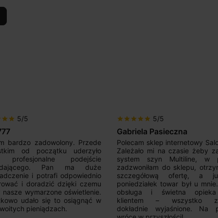
5/5
5/5
star
star
star
star
star
star
star
star
star
star
Gabriela Pasieczna
Mir Por
Polecam sklep internetowy SalonLED.
Super sprzedawca! Ku
Zależało mi na czasie żeby zakupić
razy i jestem zadowol
system szyn Multiline, w piątek
produktów. Wszyst
zadzwoniłam do sklepu, otrzymałam
opisem, sprawna real
szczegółową ofertę, a już w
kontakt. Polecam.
poniedziałek towar był u mnie.Super
obsługa i świetna opieka nad
klientem – wszystko zostało
dokładnie wyjaśnione. Na pewno
wrócę w przyszłości!