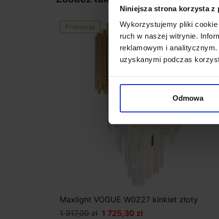
Niniejsza strona korzysta z
Wykorzystujemy pliki cookie 
Promocja
favorite_border
ruch w naszej witrynie. Inf
reklamowym i analitycznym. 
uzyskanymi podczas korzysta
Odmowa
Maxlight VOGUE W0227 kinkiet złoty
1 917,00 zł
1 725,30 zł