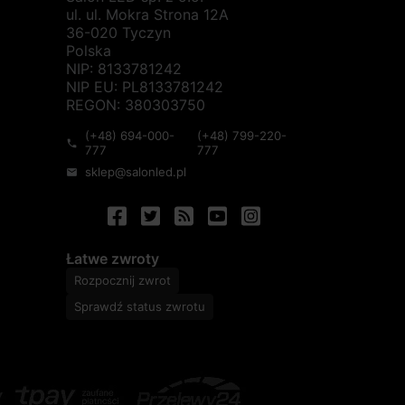
ul. ul. Mokra Strona 12A
36-020 Tyczyn
Polska
NIP: 8133781242
NIP EU: PL8133781242
REGON: 380303750
(+48) 694-000-
(+48) 799-220-
phone
777
777
sklep@salonled.pl
mail
Łatwe zwroty
Rozpocznij zwrot
Sprawdź status zwrotu