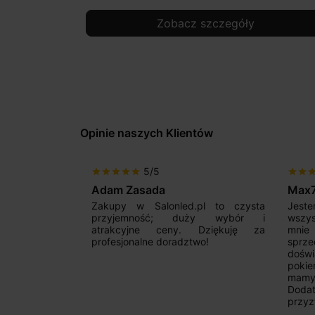
Zobacz szczegóły
Opinie naszych Klientów
5
5/5
star
star
star
star
star
da
Max777
lonled.pl to czysta
Jestem bardzo zadowolony. Przede
ść; duży wybór i
wszystkim od początku uderzyło
 ceny. Dziękuję za
mnie profesjonalne podejście
 doradztwo!
sprzedającego. Pan ma duże
doświadczenie i potrafi odpowiednio
pokierować i doradzić dzięki czemu
mamy nasze wymarzone oświetlenie.
Dodatkowo udało się to osiągnąć w
przyzwoitych pieniądzach.