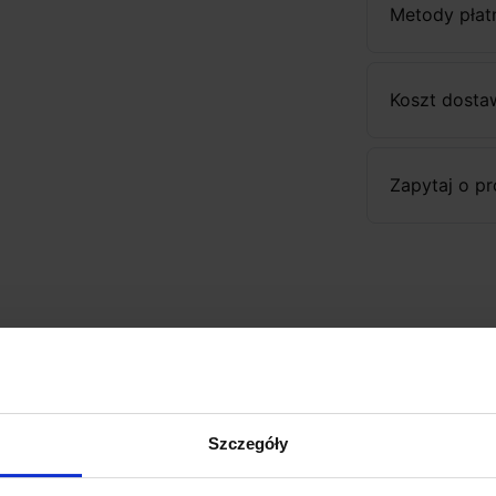
Metody płat
Koszt dosta
Zapytaj o p
Szczegóły