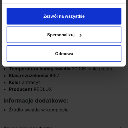
(R11755).
Zezwól na wszystkie
Parametry techniczne:
Źródło światła
LED
Moc
4x1W
Spersonalizuj
Strumień światła
400lm
Zasilanie
230V
Odmowa
Średnica
20,8 cm
Głębokość
5,5 cm
Temperatura barwy światła
3000K biała ciepła
Klasa szczelności
IP67
Kolor
antracyt
Producent
REDLUX
Informacje dodatkowe:
Źródło światła w komplecie