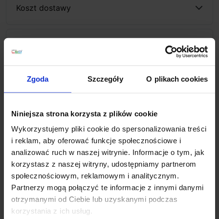
Koszt dostawy
Zapytaj o produkt
Zgoda
Szczegóły
O plikach cookies
Opis
Niniejsza strona korzysta z plików cookie
REDLUX TOPTOP R11751
to okrągła lampa zewnętrzna
Wykorzystujemy pliki cookie do spersonalizowania treści
LED firmy REDLUX, wykończona w kolorze antracyt.
i reklam, aby oferować funkcje społecznościowe i
Źródłem światła są 4 diody LED o mocy 1W i ciepłej
analizować ruch w naszej witrynie. Informacje o tym, jak
barwie światła 3000K. Strumień światła skierowany jest
korzystasz z naszej witryny, udostępniamy partnerom
wokół własnej osi. Oprawa ziemna z 4 uchwytami może
społecznościowym, reklamowym i analitycznym.
być montowana na powierzchni bez konieczności
Partnerzy mogą połączyć te informacje z innymi danymi
wpuszczania w ziemię. Sprawdzi się również jako
otrzymanymi od Ciebie lub uzyskanymi podczas
oświetlenie budynków lub murków. Lampę można
korzystania z ich usług.
zainstalować także w gruncie po dokupieniu klina