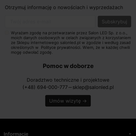
Otrzymuj informację o nowościach i wyprzedażach
Twój adres e-mail
Wyrażam zgodę na przetwarzanie przez Salon LED Sp. z o.o.,
moich danych osobowych w celach związanych z korzystaniem
ze Sklepu internetowego salonled.pl w zgodzie i według zasad
określonych w
Polityce prywatności.
Wiem, że w każdej chwili
mogę odwołać zgodę.
Pomoc w doborze
Doradztwo techniczne i projektowe
(+48) 694-000-777
sklep@salonled.pl
horizontal_rule
Umów wizytę
→
Informacje
arrow_drop_down