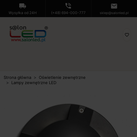
local_shipping
phone_in_talk
mail
Wysyłka od 24H
(+48) 694-000-777
sklep@salonled.pl
favorite_border
Strona główna
Oświetlenie zewnętrzne
Lampy zewnętrzne LED