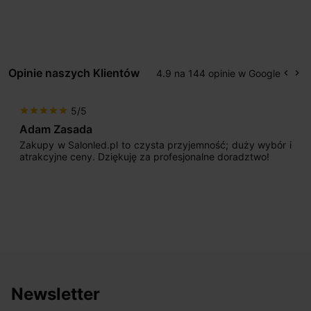
Opinie naszych Klientów
4.9 na 144 opinie w Google
keyboard_arrow_left
keyboard_arrow_right
Popr
Na
5/5
star
star
star
star
star
Adam Zasada
Zakupy w Salonled.pl to czysta przyjemność; duży wybór i
atrakcyjne ceny. Dziękuję za profesjonalne doradztwo!
Newsletter