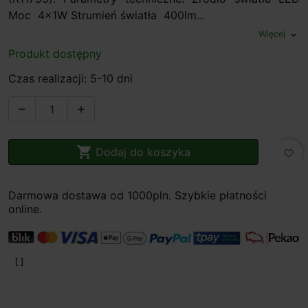
Moc 4x1W Strumień światła 400lm...
Więcej
expand_more
Produkt dostępny
Czas realizacji: 5-10 dni



Dodaj do koszyka
favorite_border
Darmowa dostawa od 1000pln. Szybkie płatności
online.