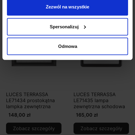
Zezwól na wszystkie
Zobacz także
Spersonalizuj
Odmowa
LUCES TERRASSA
LUCES TERRASSA
LE71434 prostokątna
LE71435 lampa
lampka zewnętrzna
zewnętrzna schodowa
148,00 zł
165,00 zł
Zobacz szczegóły
Zobacz szczegóły