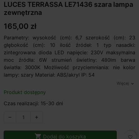
LUCES TERRASSA LE71436 szara lampa
zewnętrzna
165,00 zł
Parametry: wysokość (cm): 6,7 szerokość (cm): 23
głębokość (cm): 10 ilość źródeł: 1 typ nasadki:
zintegrowana dioda LED napięcie: 230V maksymalna
moc źródła: 6W strumień świetlny: 480lm barwa
światła: 3000K Możliwość przyciemniania: nie kolor
lampy: szary Materiał: ABS/akryl IP: 54
Więcej
expand_more
Produkt dostępny
Czas realizacji: 15-30 dni



Dodaj do koszyka
favorite_border