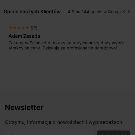
Opinie naszych Klientów
4.9 na 144 opinie w Google
keyboard_arrow_left
keyboard_arrow_right
Popr
Na
5/5
star
star
star
star
star
Max777
wybór i
Jestem bardzo zadowolony. Przede wszystkim
o!
początku uderzyło mnie profesjonalne podejś
sprzedającego. Pan ma duże doświadczenie i potr
odpowiednio pokierować i doradzić dzięki czemu m
nasze wymarzone oświetlenie. Dodatkowo udało się
osiągnąć w przyzwoitych pieniądzach.
Newsletter
Otrzymuj informację o nowościach i wyprzedażach