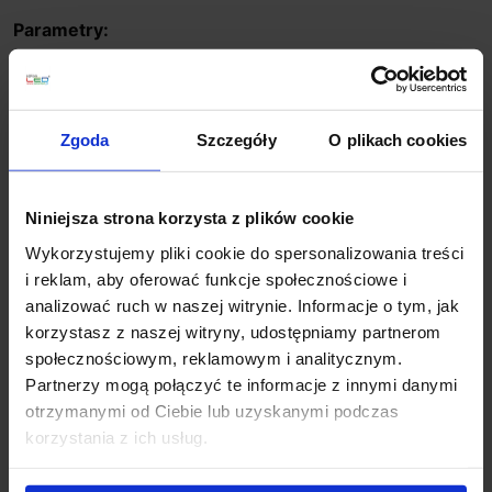
Parametry:
wysokość (cm): 6,7
szerokość (cm): 23
głębokość (cm): 10
Zgoda
Szczegóły
O plikach cookies
ilość źródeł: 1
typ nasadki: zintegrowana dioda LED
napięcie: 230V
Niniejsza strona korzysta z plików cookie
maksymalna moc źródła: 6W
Wykorzystujemy pliki cookie do spersonalizowania treści
strumień świetlny: 480lm
i reklam, aby oferować funkcje społecznościowe i
barwa światła: 3000K
analizować ruch w naszej witrynie. Informacje o tym, jak
Możliwość przyciemniania: nie
korzystasz z naszej witryny, udostępniamy partnerom
kolor lampy: szary
społecznościowym, reklamowym i analitycznym.
Materiał: ABS/akryl
Partnerzy mogą połączyć te informacje z innymi danymi
IP: 54
otrzymanymi od Ciebie lub uzyskanymi podczas
korzystania z ich usług.
Szczegóły produktu