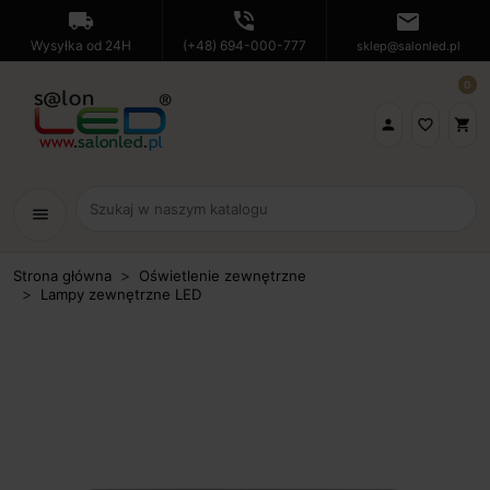
local_shipping
phone_in_talk
mail
Wysyłka od 24H
(+48) 694-000-777
sklep@salonled.pl
0

favorite_border
shopping_cart
menu
Strona główna
Oświetlenie zewnętrzne
Lampy zewnętrzne LED