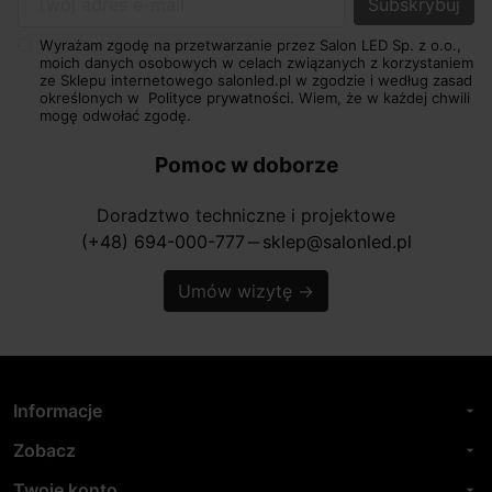
Twój adres e-mail
Wyrażam zgodę na przetwarzanie przez Salon LED Sp. z o.o.,
moich danych osobowych w celach związanych z korzystaniem
ze Sklepu internetowego salonled.pl w zgodzie i według zasad
określonych w
Polityce prywatności.
Wiem, że w każdej chwili
mogę odwołać zgodę.
Pomoc w doborze
Doradztwo techniczne i projektowe
(+48) 694-000-777
sklep@salonled.pl
horizontal_rule
Umów wizytę
→
Informacje
arrow_drop_down
Zobacz
arrow_drop_down
Twoje konto
arrow_drop_down