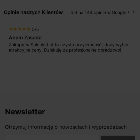
Opinie naszych Klientów
4.9 na 144 opinie w Google
keyboard_arrow_left
keyboard_arrow_right
Popr
Na
5/5
star
star
star
star
star
Adam Zasada
Zakupy w Salonled.pl to czysta przyjemność; duży wybór i
atrakcyjne ceny. Dziękuję za profesjonalne doradztwo!
Newsletter
Otrzymuj informację o nowościach i wyprzedażach