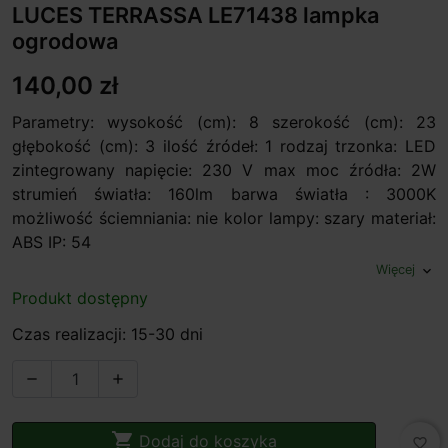
LUCES TERRASSA LE71438 lampka
ogrodowa
140,00 zł
Parametry: wysokość (cm): 8 szerokość (cm): 23
głębokość (cm): 3 ilość źródeł: 1 rodzaj trzonka: LED
zintegrowany napięcie: 230 V max moc źródła: 2W
strumień światła: 160lm barwa światła : 3000K
możliwość ściemniania: nie kolor lampy: szary materiał:
ABS IP: 54
Więcej
expand_more
Produkt dostępny
Czas realizacji: 15-30 dni



Dodaj do koszyka
favorite_border