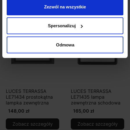
Zezwól na wszystkie
Zobacz także
Spersonalizuj
Odmowa
LUCES TERRASSA
LUCES TERRASSA
LE71434 prostokątna
LE71435 lampa
lampka zewnętrzna
zewnętrzna schodowa
148,00 zł
165,00 zł
Zobacz szczegóły
Zobacz szczegóły