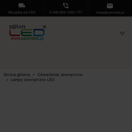
local_shipping
phone_in_talk
mail
Wysyłka od 24H
(+48) 694-000-777
sklep@salonled.pl
favorite_border
Strona główna
Oświetlenie zewnętrzne
Lampy zewnętrzne LED