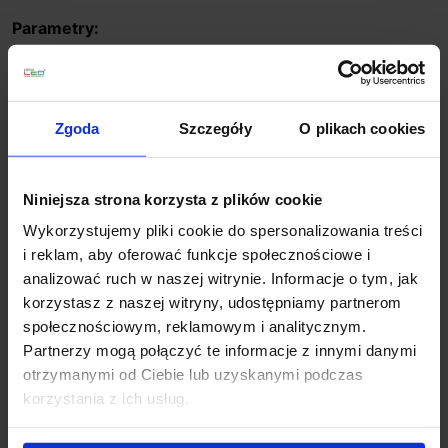
Parametry:
wysokość (cm): 8
szerokość (cm): 23
głębokość (cm): 3
Zgoda
Szczegóły
O plikach cookies
ilość źródeł: 1
rodzaj trzonka: LED zintegrowany
napięcie: 230 V
Niniejsza strona korzysta z plików cookie
max moc źródła: 2W
Wykorzystujemy pliki cookie do spersonalizowania treści
strumień światła: 160lm
i reklam, aby oferować funkcje społecznościowe i
barwa światła : 3000K
analizować ruch w naszej witrynie. Informacje o tym, jak
możliwość ściemniania: nie
korzystasz z naszej witryny, udostępniamy partnerom
kolor lampy: szary
społecznościowym, reklamowym i analitycznym.
materiał: ABS
Partnerzy mogą połączyć te informacje z innymi danymi
IP: 54
otrzymanymi od Ciebie lub uzyskanymi podczas
korzystania z ich usług.
Szczegóły produktu