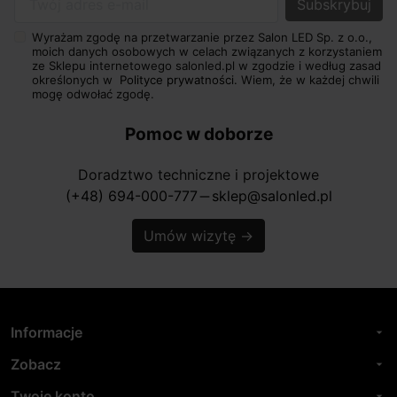
Twój adres e-mail
Wyrażam zgodę na przetwarzanie przez Salon LED Sp. z o.o.,
moich danych osobowych w celach związanych z korzystaniem
ze Sklepu internetowego salonled.pl w zgodzie i według zasad
określonych w
Polityce prywatności.
Wiem, że w każdej chwili
mogę odwołać zgodę.
Pomoc w doborze
Doradztwo techniczne i projektowe
(+48) 694-000-777
sklep@salonled.pl
horizontal_rule
Umów wizytę
→
Informacje
arrow_drop_down
Zobacz
arrow_drop_down
Twoje konto
arrow_drop_down