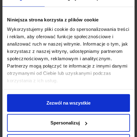
Opis
Niniejsza strona korzysta z plików cookie
Wykorzystujemy pliki cookie do spersonalizowania treści
Parametry:
i reklam, aby oferować funkcje społecznościowe i
analizować ruch w naszej witrynie. Informacje o tym, jak
wysokość(cm): 7
korzystasz z naszej witryny, udostępniamy partnerom
szerokość (cm): 11
społecznościowym, reklamowym i analitycznym.
głębokość (cm): 6
Partnerzy mogą połączyć te informacje z innymi danymi
ilość źródeł: 1
otrzymanymi od Ciebie lub uzyskanymi podczas
rodzaj trzonka: LED zintegrowany
korzystania z ich usług.
napięcie: 230 V
max moc źródła: 3W
strumień światła: 270lm
Zezwól na wszystkie
barwa światła : 3000K
możliwość ściemniania: nie
kolor lampy: biały, szary
Spersonalizuj
materiał: aluminium
IP: 54