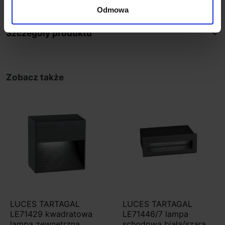
Odmowa
Szczegóły produktu
Zobacz także
LUCES TARTAGAL
LUCES TARTAGAL
LE71429 kwadratowa
LE71446/7 lampa
lampa zewnętrzna
schodowa biała/szara