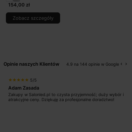
154,00 zł
Zobacz szczegóły
Opinie naszych Klientów
4.9 na 144 opinie w Google
keyboard_arrow_left
keyboard_arrow_right
Popr
Na
5/5
star
star
star
star
star
Adam Zasada
Zakupy w Salonled.pl to czysta przyjemność; duży wybór i
atrakcyjne ceny. Dziękuję za profesjonalne doradztwo!