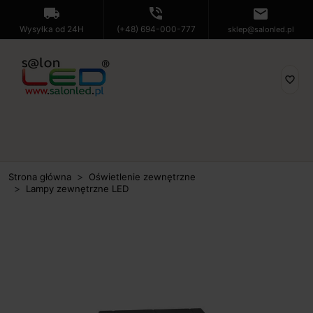
local_shipping
phone_in_talk
mail
Wysyłka od 24H
(+48) 694-000-777
sklep@salonled.pl
favorite_border
Strona główna
Oświetlenie zewnętrzne
Lampy zewnętrzne LED