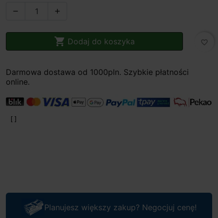



Dodaj do koszyka
favorite_border
Darmowa dostawa od 1000pln. Szybkie płatności
online.
Planujesz większy zakup? Negocjuj cenę!