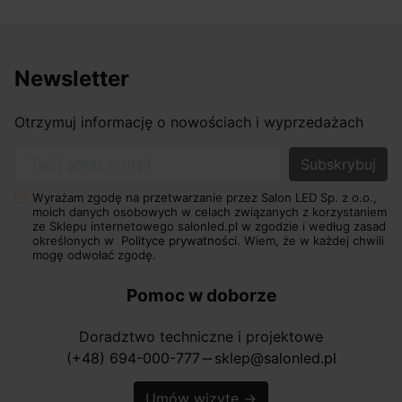
Newsletter
Otrzymuj informację o nowościach i wyprzedażach
Twój adres e-mail
Wyrażam zgodę na przetwarzanie przez Salon LED Sp. z o.o.,
moich danych osobowych w celach związanych z korzystaniem
ze Sklepu internetowego salonled.pl w zgodzie i według zasad
określonych w
Polityce prywatności.
Wiem, że w każdej chwili
mogę odwołać zgodę.
Pomoc w doborze
Doradztwo techniczne i projektowe
(+48) 694-000-777
sklep@salonled.pl
horizontal_rule
Umów wizytę
→